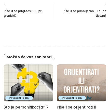
Piše li se prigradski ili pri
Piše li se punoljetan ili puno
gradski?
ljetan?
Možda će vas zanimati
Hrvatski jezik
Hrvatski jezik
Što je personifikacija? 7
Piše li se orijentirati ili