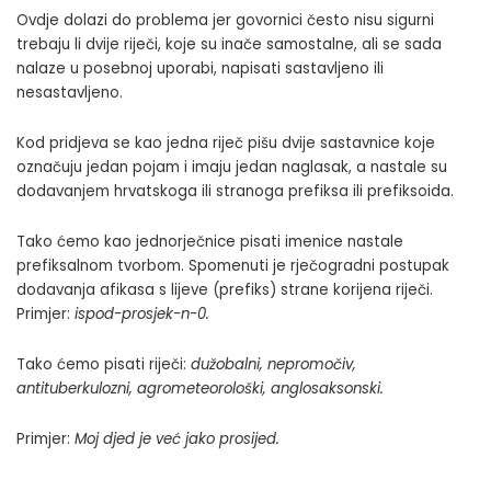
Ovdje dolazi do problema jer govornici često nisu sigurni
trebaju li dvije riječi, koje su inače samostalne, ali se sada
nalaze u posebnoj uporabi, napisati sastavljeno ili
nesastavljeno.
Kod pridjeva se kao jedna riječ pišu dvije sastavnice koje
označuju jedan pojam i imaju jedan naglasak, a nastale su
dodavanjem hrvatskoga ili stranoga prefiksa ili prefiksoida.
Tako ćemo kao jednorječnice pisati imenice nastale
prefiksalnom tvorbom. Spomenuti je rječogradni postupak
dodavanja afikasa s lijeve (prefiks) strane korijena riječi.
Primjer:
ispod-prosjek-n-0
.
Tako ćemo pisati riječi:
dužobalni, nepromočiv,
antituberkulozni, agrometeorološki
,
anglosaksonski.
Primjer:
Moj djed je već jako prosijed.