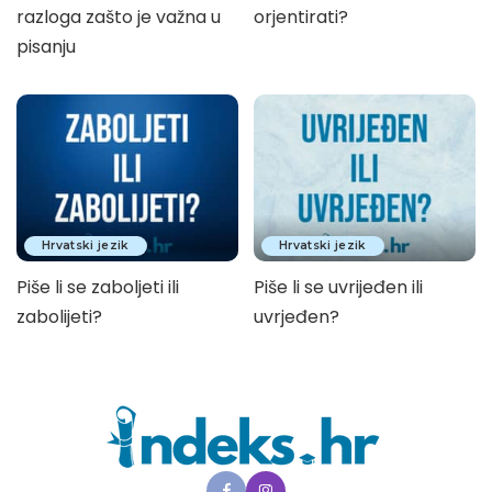
razloga zašto je važna u
orjentirati?
pisanju
Hrvatski jezik
Hrvatski jezik
Piše li se zaboljeti ili
Piše li se uvrijeđen ili
zabolijeti?
uvrjeđen?