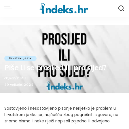
Hrvatski jezik
Piše li se prosijed ili pro sijed?
objavio/la
M. H.
Posted
29 veljače, 2024
by
Sastavljeno i nesastavljeno pisanje nerijetko je problem u
hrvatskom jeziku jer, najčešće zbog pogrešnih izgovora, ne
znamo bismo li neke riječi napisali zajedno ili odvojeno.