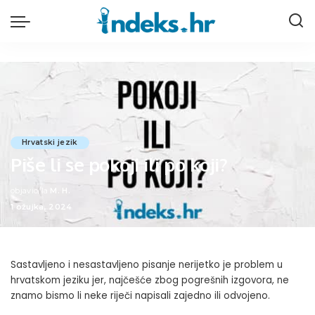
Hrvatski jezik
Piše li se pokoji ili po koji?
objavio/la
M. H.
Posted
1 ožujka, 2024
by
Sastavljeno i nesastavljeno pisanje nerijetko je problem u
hrvatskom jeziku jer, najčešće zbog pogrešnih izgovora, ne
znamo bismo li neke riječi napisali zajedno ili odvojeno.