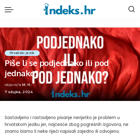
Hrvatski jezik
Piše li se podjednako ili pod
jednako?
objavio/la
M. H.
Posted
7 ožujka, 2024
by
Sastavljeno i rastavljeno pisanje nerijetko je problem u
hrvatskom jeziku jer, najčešće zbog pogrešnih izgovora, ne
znamo bismo li neke riječi napisali zajedno ili odvojeno.