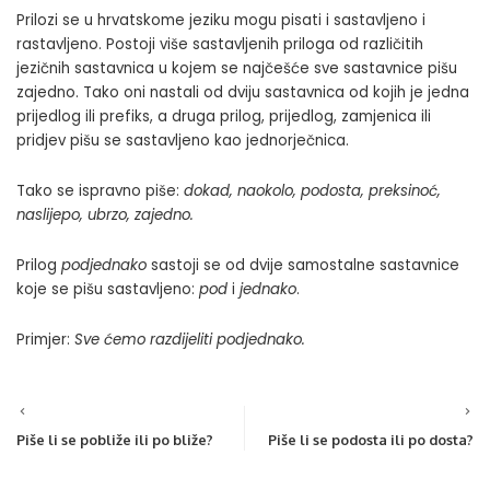
Prilozi se u hrvatskome jeziku mogu pisati i sastavljeno i
rastavljeno. Postoji više sastavljenih priloga od različitih
jezičnih sastavnica u kojem se najčešće sve sastavnice pišu
zajedno. Tako oni nastali od dviju sastavnica od kojih je jedna
prijedlog ili prefiks, a druga prilog, prijedlog, zamjenica ili
pridjev pišu se sastavljeno kao jednorječnica.
Tako se ispravno piše:
dokad, naokolo, podosta, preksinoć,
naslijepo, ubrzo, zajedno.
Prilog
podjednako
sastoji se od dvije samostalne sastavnice
koje se pišu sastavljeno:
pod
i
jednako
.
Primjer:
Sve ćemo razdijeliti podjednako.
Piše li se pobliže ili po bliže?
Piše li se podosta ili po dosta?