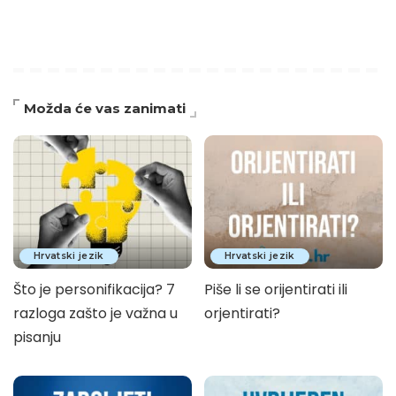
Možda će vas zanimati
Hrvatski jezik
Hrvatski jezik
Što je personifikacija? 7
Piše li se orijentirati ili
razloga zašto je važna u
orjentirati?
pisanju