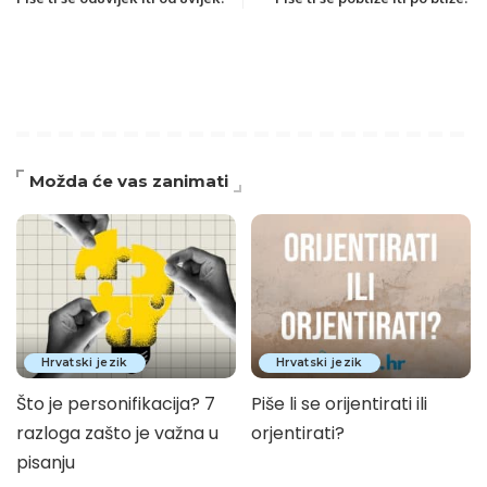
Možda će vas zanimati
Hrvatski jezik
Hrvatski jezik
Što je personifikacija? 7
Piše li se orijentirati ili
razloga zašto je važna u
orjentirati?
pisanju