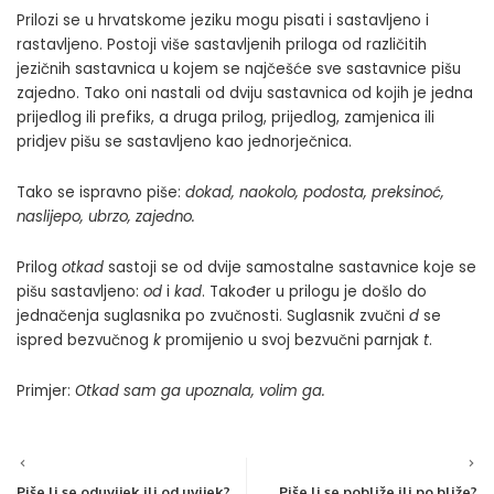
Prilozi se u hrvatskome jeziku mogu pisati i sastavljeno i
rastavljeno. Postoji više sastavljenih priloga od različitih
jezičnih sastavnica u kojem se najčešće sve sastavnice pišu
zajedno. Tako oni nastali od dviju sastavnica od kojih je jedna
prijedlog ili prefiks, a druga prilog, prijedlog, zamjenica ili
pridjev pišu se sastavljeno kao jednorječnica.
Tako se ispravno piše:
dokad, naokolo, podosta, preksinoć,
naslijepo, ubrzo, zajedno.
Prilog
otkad
sastoji se od dvije samostalne sastavnice koje se
pišu sastavljeno:
od
i
kad
. Također u prilogu je došlo do
jednačenja suglasnika po zvučnosti. Suglasnik zvučni
d
se
ispred bezvučnog
k
promijenio u svoj bezvučni parnjak
t
.
Primjer:
Otkad sam ga upoznala, volim ga.
Piše li se oduvijek ili od uvijek?
Piše li se pobliže ili po bliže?