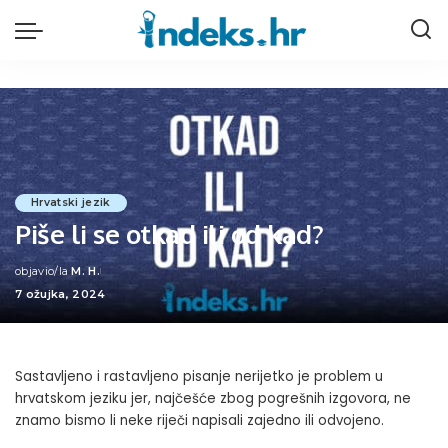
Hrvatski jezik
Piše li se otkad ili od kad?
objavio/la
M. H.
Posted
7 ožujka, 2024
by
Sastavljeno i rastavljeno pisanje nerijetko je problem u
hrvatskom jeziku jer, najčešće zbog pogrešnih izgovora, ne
znamo bismo li neke riječi napisali zajedno ili odvojeno.