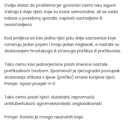
Ovdje dolazi do problema jer govornici često nisu sigurni
trebaju li dvije riječi, koje su inače samostalne, ali se sada
nalaze u posebnoj uporabi, napisati sastavljeno ili
nesastavljeno.
Kod pridjeva se kao jedna riječ pišu dvije sastavnice koje
označuju jedan pojam i imaju jedan naglasak, a nastale su
dodavanjem hrvatskoga ili stranoga prefiksa ili prefiksoida.
Tako ćemo kao jednorječnice pisati imenice nastale
prefiksalnom tvorbom. Spomenuti je rječogradni postupak
dodavanja afikasa s lijeve (prefiks) strane korijena riječi.
Primjer:
ispod-prosjek-n-0
.
Tako ćemo pisati riječi:
dužobalni, nepromočiv,
antituberkulozni, agrometeorološki
,
anglosaksonski.
Primjer:
Koristio je mnogo neutralnih boja.