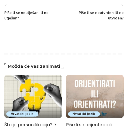
Piše li se neutješan ili ne
Piše li se neutvrđen ili ne
utješan?
utvrđen?
Možda će vas zanimati
Hrvatski jezik
Hrvatski jezik
Što je personifikacija? 7
Piše li se orijentirati ili