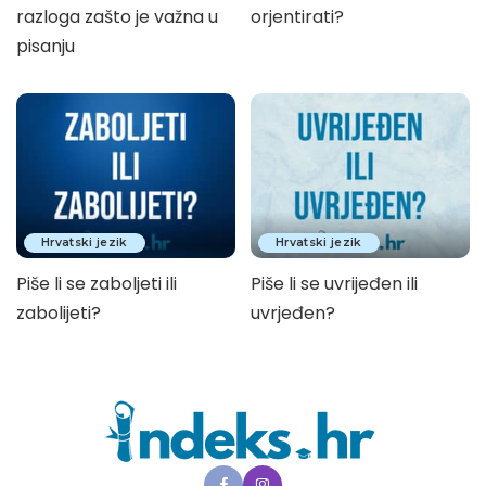
razloga zašto je važna u
orjentirati?
pisanju
Hrvatski jezik
Hrvatski jezik
Piše li se zaboljeti ili
Piše li se uvrijeđen ili
zabolijeti?
uvrjeđen?