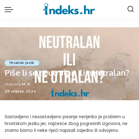
Hrvatski jezik
Piše li se neutralan ili ne utralan?
objavio/la
M. H.
Posted
29 veljače, 2024
by
Sastavljeno i nesastavljeno pisanje nerijetko je problem u
hrvatskom jeziku jer, najčešće zbog pogrešnih izgovora, ne
znamo bismo li neke riječi napisali zajedno ili odvojeno.