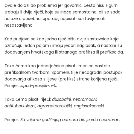
Ovdje dolazi do problema jer govornici često nisu sigurni
trebaju li dvije riječi, koje su inače samostalne, ali se sada
nalaze u posebnoj uporabi, napisati sastavljeno ili
nesastavljeno.
Kod pridjeva se kao jedna riječ pišu dvije sastavnice koje
označuju jedan pojam i imaju jedan naglasak, a nastale su
dodavanjem hrvatskoga ili stranoga prefiksa ili prefiksoida.
Tako ćemo kao jednorječnice pisati imenice nastale
prefiksalnom tvorbom. Spomenuti je rječogradni postupak
dodavanja afikasa s lijeve (prefiks) strane korijena riječi.
Primjer:
ispod-prosjek-n-0
.
Tako ćemo pisati riječi:
dužobalni, nepromočiv,
antituberkulozni, agrometeorološki
,
anglosaksonski.
Primjer:
Za vrijeme godišnjeg odmora bio je vrlo neumoran.