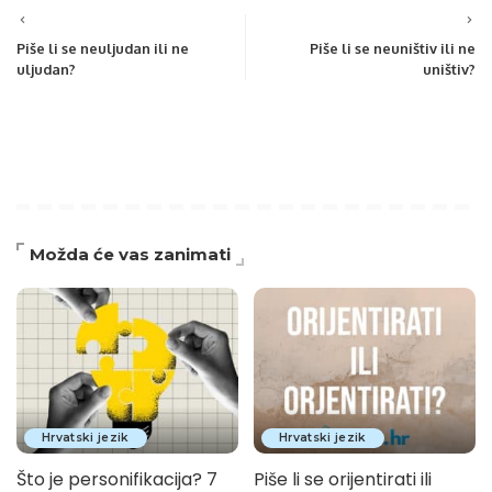
Piše li se neuljudan ili ne
Piše li se neuništiv ili ne
uljudan?
uništiv?
Možda će vas zanimati
Hrvatski jezik
Hrvatski jezik
Što je personifikacija? 7
Piše li se orijentirati ili