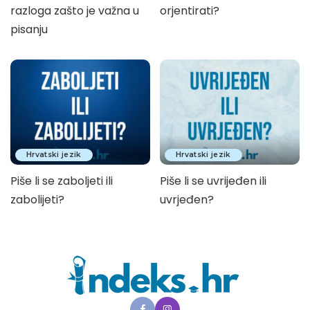
razloga zašto je važna u
orjentirati?
pisanju
Hrvatski jezik
Hrvatski jezik
Piše li se zaboljeti ili
Piše li se uvrijeđen ili
zabolijeti?
uvrjeđen?