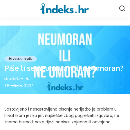
Hrvatski jezik
Piše li se neumoran ili ne umoran?
objavio/la
M. H.
Posted
29 veljače, 2024
by
Sastavljeno i nesastavljeno pisanje nerijetko je problem u
hrvatskom jeziku jer, najčešće zbog pogrešnih izgovora, ne
znamo bismo li neke riječi napisali zajedno ili odvojeno.