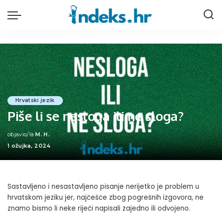
Hrvatski jezik
Piše li se nesloga ili ne sloga?
objavio/la
M. H.
Posted
1 ožujka, 2024
by
Sastavljeno i nesastavljeno pisanje nerijetko je problem u
hrvatskom jeziku jer, najčešće zbog pogrešnih izgovora, ne
znamo bismo li neke riječi napisali zajedno ili odvojeno.