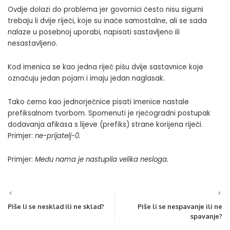
Ovdje dolazi do problema jer govornici često nisu sigurni
trebaju li dvije riječi, koje su inače samostalne, ali se sada
nalaze u posebnoj uporabi, napisati sastavljeno ili
nesastavljeno.
Kod imenica se kao jedna riječ pišu dvije sastavnice koje
označuju jedan pojam i imaju jedan naglasak.
Tako ćemo kao jednorječnice pisati imenice nastale
prefiksalnom tvorbom. Spomenuti je rječogradni postupak
dodavanja afikasa s lijeve (prefiks) strane korijena riječi.
Primjer:
ne-prijatelj-0
.
Primjer:
Među nama je nastupila velika nesloga.
Piše li se nesklad ili ne sklad?
Piše li se nespavanje ili ne
spavanje?