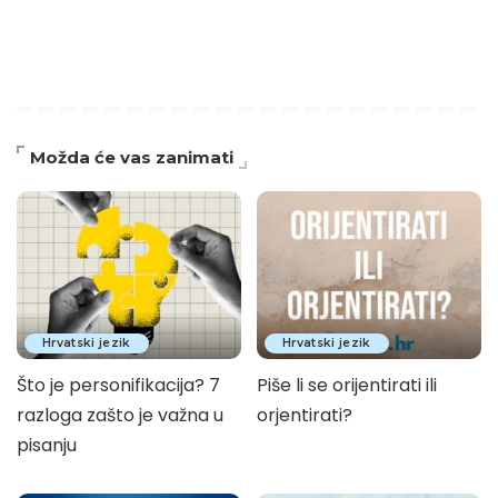
Možda će vas zanimati
Hrvatski jezik
Hrvatski jezik
Što je personifikacija? 7
Piše li se orijentirati ili
razloga zašto je važna u
orjentirati?
pisanju