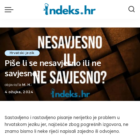
Hrvatski jezik
Piše li se nesavjesno ili ne
savjesno?
objavio/la
M. H.
Posted
4 ožujka, 2024
by
Sastavljeno i rastavljeno pisanje nerijetko je problem u
hrvatskom jeziku jer, najčešće zbog pogrešnih izgovora, ne
znamo bismo li neke riječi napisali zajedno ili odvojeno.