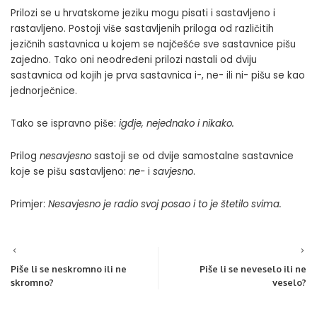
Prilozi se u hrvatskome jeziku mogu pisati i sastavljeno i
rastavljeno. Postoji više sastavljenih priloga od različitih
jezičnih sastavnica u kojem se najčešće sve sastavnice pišu
zajedno. Tako oni neodređeni prilozi nastali od dviju
sastavnica od kojih je prva sastavnica i-, ne- ili ni- pišu se kao
jednorječnice.
Tako se ispravno piše:
igdje, nejednako i nikako.
Prilog
nesavjesno
sastoji se od dvije samostalne sastavnice
koje se pišu sastavljeno:
ne-
i
savjesno
.
Primjer:
Nesavjesno je radio svoj posao i to je štetilo svima.
Piše li se neskromno ili ne
Piše li se neveselo ili ne
skromno?
veselo?