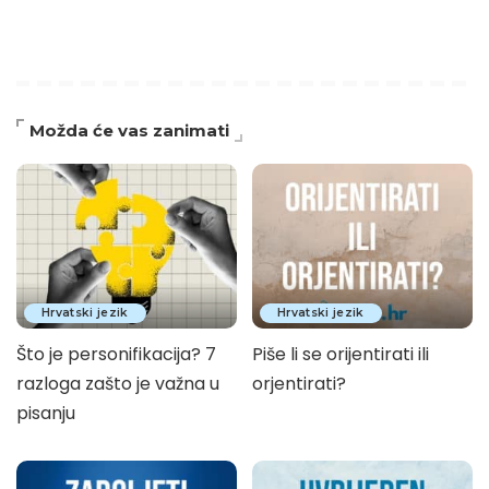
Možda će vas zanimati
Hrvatski jezik
Hrvatski jezik
Što je personifikacija? 7
Piše li se orijentirati ili
razloga zašto je važna u
orjentirati?
pisanju