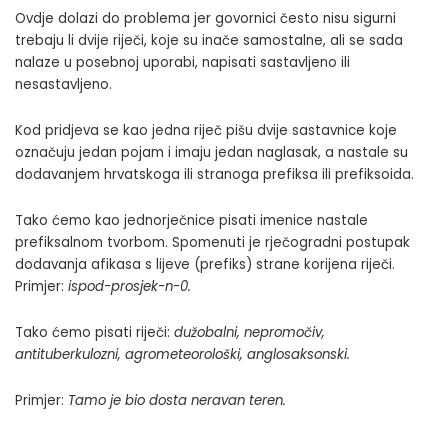
Ovdje dolazi do problema jer govornici često nisu sigurni
trebaju li dvije riječi, koje su inače samostalne, ali se sada
nalaze u posebnoj uporabi, napisati sastavljeno ili
nesastavljeno.
Kod pridjeva se kao jedna riječ pišu dvije sastavnice koje
označuju jedan pojam i imaju jedan naglasak, a nastale su
dodavanjem hrvatskoga ili stranoga prefiksa ili prefiksoida.
Tako ćemo kao jednorječnice pisati imenice nastale
prefiksalnom tvorbom. Spomenuti je rječogradni postupak
dodavanja afikasa s lijeve (prefiks) strane korijena riječi.
Primjer:
ispod-prosjek-n-0
.
Tako ćemo pisati riječi:
dužobalni, nepromočiv,
antituberkulozni, agrometeorološki
,
anglosaksonski.
Primjer:
Tamo je bio dosta neravan teren.