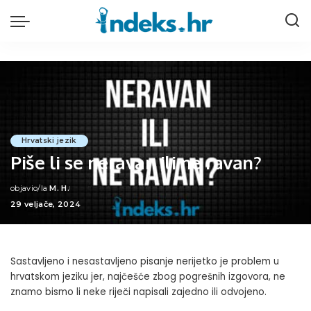
Hrvatski jezik
Piše li se neravan ili ne ravan?
objavio/la
M. H.
Posted
29 veljače, 2024
by
Sastavljeno i nesastavljeno pisanje nerijetko je problem u
hrvatskom jeziku jer, najčešće zbog pogrešnih izgovora, ne
znamo bismo li neke riječi napisali zajedno ili odvojeno.