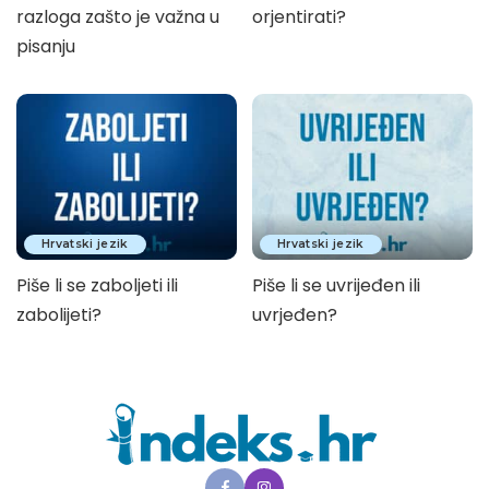
razloga zašto je važna u
orjentirati?
pisanju
Hrvatski jezik
Hrvatski jezik
Piše li se zaboljeti ili
Piše li se uvrijeđen ili
zabolijeti?
uvrjeđen?