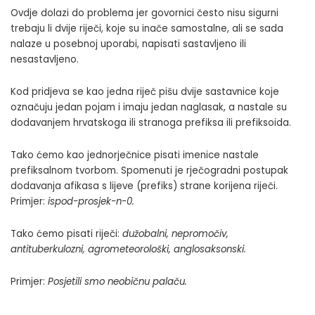
Ovdje dolazi do problema jer govornici često nisu sigurni
trebaju li dvije riječi, koje su inače samostalne, ali se sada
nalaze u posebnoj uporabi, napisati sastavljeno ili
nesastavljeno.
Kod pridjeva se kao jedna riječ pišu dvije sastavnice koje
označuju jedan pojam i imaju jedan naglasak, a nastale su
dodavanjem hrvatskoga ili stranoga prefiksa ili prefiksoida.
Tako ćemo kao jednorječnice pisati imenice nastale
prefiksalnom tvorbom. Spomenuti je rječogradni postupak
dodavanja afikasa s lijeve (prefiks) strane korijena riječi.
Primjer:
ispod-prosjek-n-0
.
Tako ćemo pisati riječi:
dužobalni, nepromočiv,
antituberkulozni, agrometeorološki
,
anglosaksonski.
Primjer:
Posjetili smo neobičnu palaču.