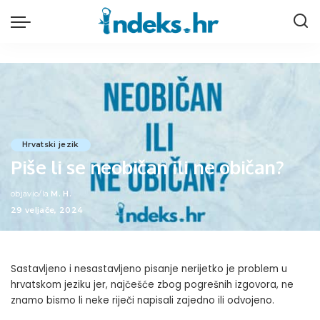
Hrvatski jezik
Piše li se neobičan ili ne običan?
objavio/la
M. H.
Posted
29 veljače, 2024
by
Sastavljeno i nesastavljeno pisanje nerijetko je problem u
hrvatskom jeziku jer, najčešće zbog pogrešnih izgovora, ne
znamo bismo li neke riječi napisali zajedno ili odvojeno.