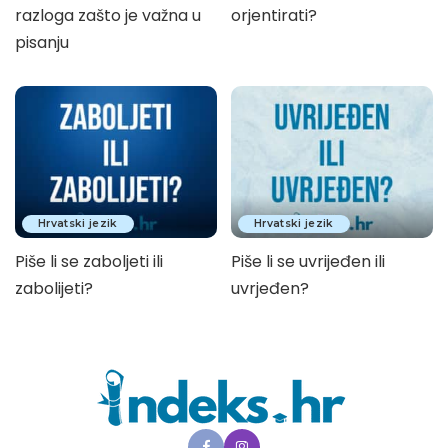
razloga zašto je važna u
orjentirati?
pisanju
Hrvatski jezik
Hrvatski jezik
Piše li se zaboljeti ili
Piše li se uvrijeđen ili
zabolijeti?
uvrjeđen?