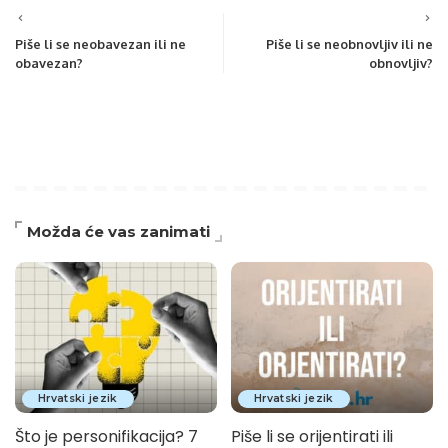
Piše li se neobavezan ili ne
Piše li se neobnovljiv ili ne
obavezan?
obnovljiv?
Možda će vas zanimati
Hrvatski jezik
Hrvatski jezik
Što je personifikacija? 7
Piše li se orijentirati ili