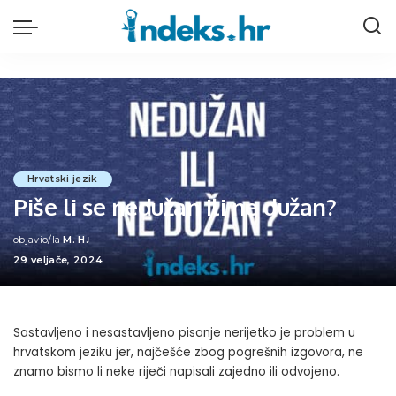
Hrvatski jezik
Piše li se nedužan ili ne dužan?
objavio/la
M. H.
Posted
29 veljače, 2024
by
Sastavljeno i nesastavljeno pisanje nerijetko je problem u
hrvatskom jeziku jer, najčešće zbog pogrešnih izgovora, ne
znamo bismo li neke riječi napisali zajedno ili odvojeno.