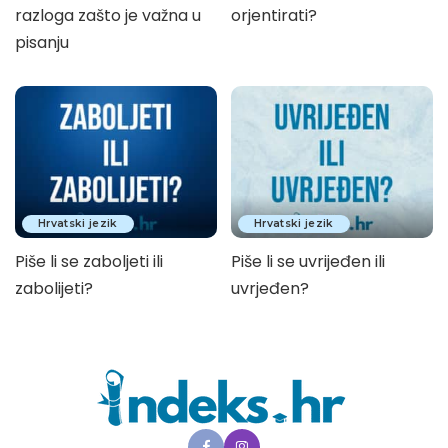
razloga zašto je važna u
orjentirati?
pisanju
Hrvatski jezik
Hrvatski jezik
Piše li se zaboljeti ili
Piše li se uvrijeđen ili
zabolijeti?
uvrjeđen?