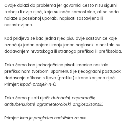
Ovdje dolazi do problema jer govornici često nisu sigurni
trebaju li dvije riječi, koje su inače samostalne, ali se sada
nalaze u posebnoj uporabi, napisati sastavljeno ili
nesastavljeno.
Kod pridjeva se kao jedna riječ pišu dvije sastavnice koje
označuju jedan pojam i imaju jedan naglasak, a nastale su
dodavanjem hrvatskoga ili stranoga prefiksa ili prefiksoida.
Tako ćemo kao jednorječnice pisati imenice nastale
prefiksalnom tvorbom. Spomenuti je rječogradni postupak
dodavanja afikasa s lijeve (prefiks) strane korijena riječi.
Primjer:
ispod-prosjek-n-0
.
Tako ćemo pisati riječi:
dužobalni, nepromočiv,
antituberkulozni, agrometeorološki
,
anglosaksonski.
Primjer:
Ivan je proglašen nedužnim za sve.