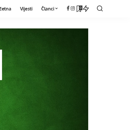
0
četna
Vijesti
Članci