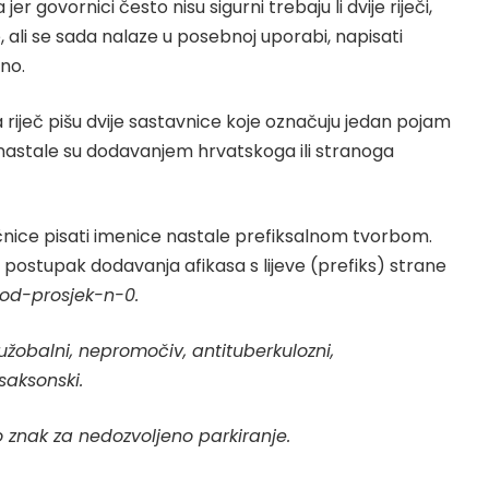
r govornici često nisu sigurni trebaju li dvije riječi,
 ali se sada nalaze u posebnoj uporabi, napisati
eno.
 riječ pišu dvije sastavnice koje označuju jedan pojam
a nastale su dodavanjem hrvatskoga ili stranoga
nice pisati imenice nastale prefiksalnom tvorbom.
 postupak dodavanja afikasa s lijeve (prefiks) strane
pod-prosjek-n-0
.
užobalni, nepromočiv, antituberkulozni,
saksonski.
o znak za nedozvoljeno parkiranje.