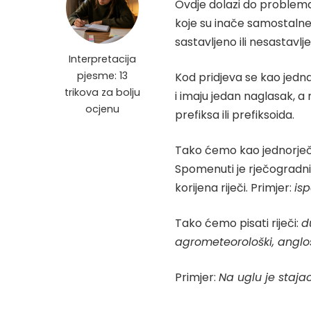
Ovdje dolazi do problema je
koje su inače samostalne,
sastavljeno ili nesastavlj
Interpretacija
pjesme: 13
Kod pridjeva se kao jedna
trikova za bolju
i imaju jedan naglasak, 
ocjenu
prefiksa ili prefiksoida.
Tako ćemo kao jednorječ
Spomenuti je rječogradni
korijena riječi. Primjer:
is
Tako ćemo pisati riječi:
d
agrometeorološki
,
anglo
Primjer:
Na uglu je staja