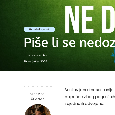
Hrvatski jezik
Piše li se nedo
objavio/la
M. H.
Posted
29 veljače, 2024
by
Sastavljeno i nesastavlje
SLJEDEĆI
najčešće zbog pogrešnih i
ČLANAK
zajedno ili odvojeno.