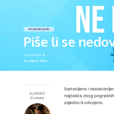
Hrvatski jezik
Piše li se nedo
objavio/la
M. H.
Posted
29 veljače, 2024
by
Sastavljeno i nesastavlje
SLJEDEĆI
najčešće zbog pogrešnih i
ČLANAK
zajedno ili odvojeno.