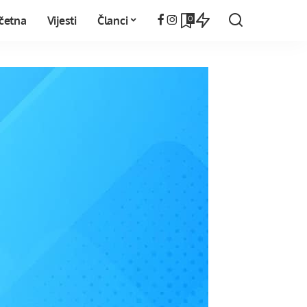
0
četna
Vijesti
Članci