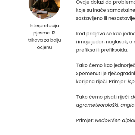
Ovdje dolazi do problema je
koje su inače samostalne,
sastavljeno ili nesastavlj
Interpretacija
pjesme: 13
Kod pridjeva se kao jedna
trikova za bolju
i imaju jedan naglasak, 
ocjenu
prefiksa ili prefiksoida.
Tako ćemo kao jednorječ
Spomenuti je rječogradni
korijena riječi. Primjer:
is
Tako ćemo pisati riječi:
d
agrometeorološki
,
anglo
Primjer:
Nedovršen diplom