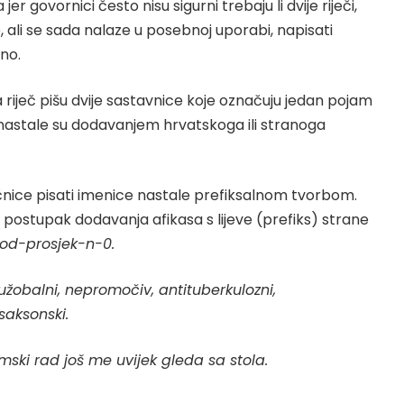
r govornici često nisu sigurni trebaju li dvije riječi,
 ali se sada nalaze u posebnoj uporabi, napisati
eno.
 riječ pišu dvije sastavnice koje označuju jedan pojam
a nastale su dodavanjem hrvatskoga ili stranoga
nice pisati imenice nastale prefiksalnom tvorbom.
 postupak dodavanja afikasa s lijeve (prefiks) strane
pod-prosjek-n-0
.
užobalni, nepromočiv, antituberkulozni,
saksonski.
ski rad još me uvijek gleda sa stola.