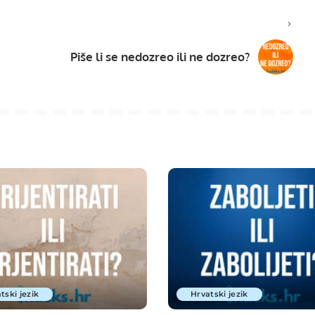
Piše li se nedozreo ili ne dozreo?
tski jezik
Hrvatski jezik