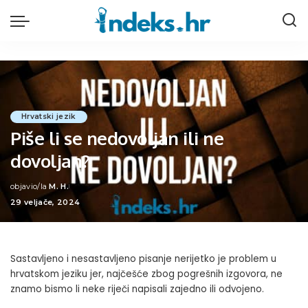
Hrvatski jezik
Piše li se nedovoljan ili ne
dovoljan?
objavio/la
M. H.
Posted
29 veljače, 2024
by
Sastavljeno i nesastavljeno pisanje nerijetko je problem u
hrvatskom jeziku jer, najčešće zbog pogrešnih izgovora, ne
znamo bismo li neke riječi napisali zajedno ili odvojeno.