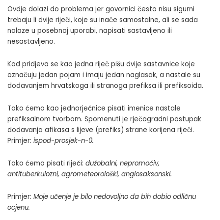
Ovdje dolazi do problema jer govornici često nisu sigurni
trebaju li dvije riječi, koje su inače samostalne, ali se sada
nalaze u posebnoj uporabi, napisati sastavljeno ili
nesastavljeno.
Kod pridjeva se kao jedna riječ pišu dvije sastavnice koje
označuju jedan pojam i imaju jedan naglasak, a nastale su
dodavanjem hrvatskoga ili stranoga prefiksa ili prefiksoida.
Tako ćemo kao jednorječnice pisati imenice nastale
prefiksalnom tvorbom. Spomenuti je rječogradni postupak
dodavanja afikasa s lijeve (prefiks) strane korijena riječi.
Primjer:
ispod-prosjek-n-0
.
Tako ćemo pisati riječi:
dužobalni, nepromočiv,
antituberkulozni, agrometeorološki
,
anglosaksonski.
Primjer:
Moje učenje je bilo nedovoljno da bih dobio odličnu
ocjenu.