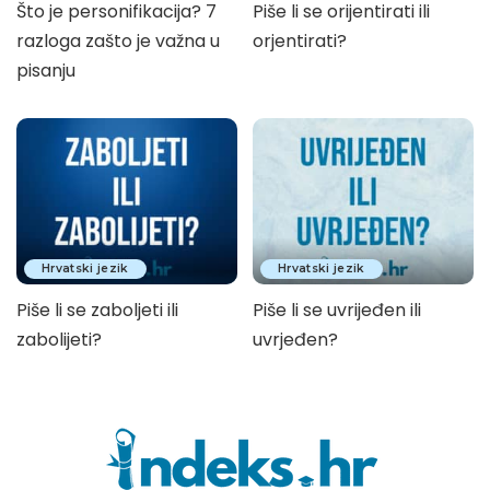
Što je personifikacija? 7
Piše li se orijentirati ili
razloga zašto je važna u
orjentirati?
pisanju
Hrvatski jezik
Hrvatski jezik
Piše li se zaboljeti ili
Piše li se uvrijeđen ili
zabolijeti?
uvrjeđen?