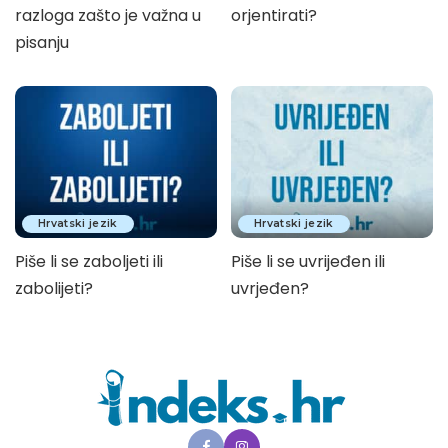
razloga zašto je važna u
orjentirati?
pisanju
Hrvatski jezik
Hrvatski jezik
Piše li se zaboljeti ili
Piše li se uvrijeđen ili
zabolijeti?
uvrjeđen?