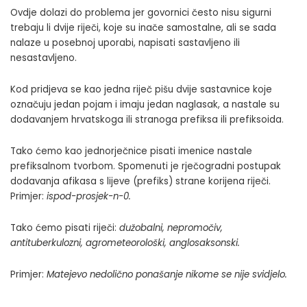
Ovdje dolazi do problema jer govornici često nisu sigurni
trebaju li dvije riječi, koje su inače samostalne, ali se sada
nalaze u posebnoj uporabi, napisati sastavljeno ili
nesastavljeno.
Kod pridjeva se kao jedna riječ pišu dvije sastavnice koje
označuju jedan pojam i imaju jedan naglasak, a nastale su
dodavanjem hrvatskoga ili stranoga prefiksa ili prefiksoida.
Tako ćemo kao jednorječnice pisati imenice nastale
prefiksalnom tvorbom. Spomenuti je rječogradni postupak
dodavanja afikasa s lijeve (prefiks) strane korijena riječi.
Primjer:
ispod-prosjek-n-0
.
Tako ćemo pisati riječi:
dužobalni, nepromočiv,
antituberkulozni, agrometeorološki
,
anglosaksonski.
Primjer:
Matejevo nedolično ponašanje nikome se nije svidjelo.