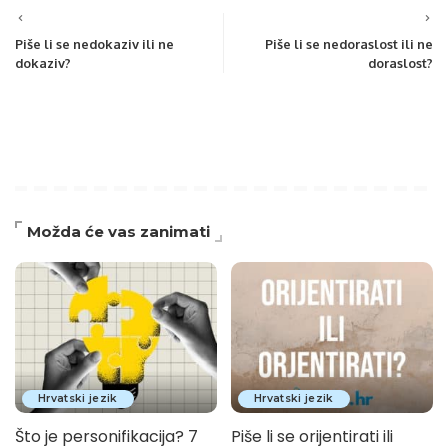
Piše li se nedokaziv ili ne
Piše li se nedoraslost ili ne
dokaziv?
doraslost?
Možda će vas zanimati
Hrvatski jezik
Hrvatski jezik
Što je personifikacija? 7
Piše li se orijentirati ili