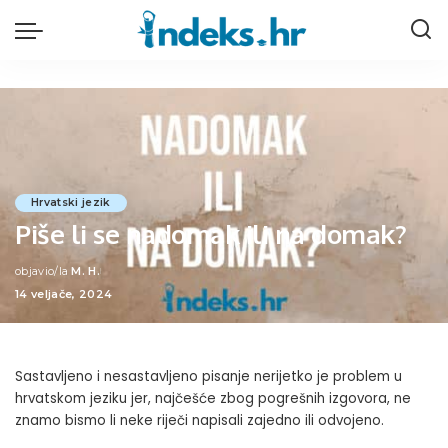
Hrvatski jezik
Piše li se nadomak ili na domak?
objavio/la
M. H.
Posted
14 veljače, 2024
by
Sastavljeno i nesastavljeno pisanje nerijetko je problem u
hrvatskom jeziku jer, najčešće zbog pogrešnih izgovora, ne
znamo bismo li neke riječi napisali zajedno ili odvojeno.