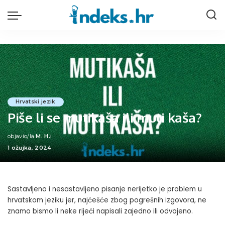
Hrvatski jezik
Piše li se mutikaša ili muti kaša?
objavio/la
M. H.
Posted
1 ožujka, 2024
by
Sastavljeno i nesastavljeno pisanje nerijetko je problem u
hrvatskom jeziku jer, najčešće zbog pogrešnih izgovora, ne
znamo bismo li neke riječi napisali zajedno ili odvojeno.