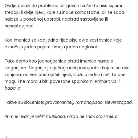
Ovdje dolazi do problema jer govornici često nisu sigurni
trebaju li dvije riječi, koje su inače samostalne, ali se sada
nalaze u posebnoj uporabi, napisati sastavljeno ili
nesastavljeno.
Kod imenica se kao jedna riječ pišu dvije sastavnice koje
označuju jedan pojam i imaju jedan naglasak.
Tako ćemo kao jednorječnice pisati imenice nastale
slaganjem. Slaganje je rječogradni postupak u kojem se dva
korijena, od već postojećih riječi, slažu u jednu riječi te one
mogu i ne moraju biti povezane spojnikom. Primjer:
vis-i-
baba-a.
Takve su složenice:
pravobranitelj
,
romanopisac
,
sjeverozapad.
Primjer:
Ivan je veliki mutikaša, nikad ne znaš što smjera.