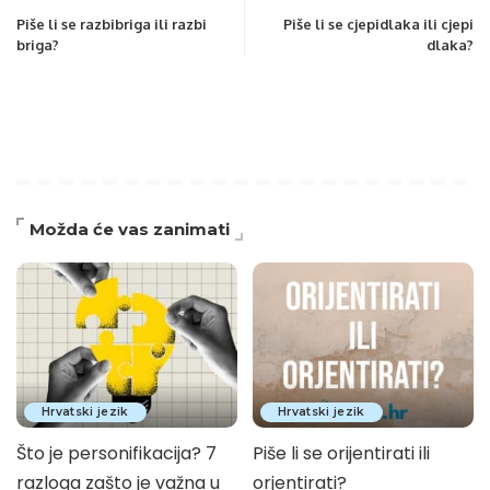
Piše li se razbibriga ili razbi
Piše li se cjepidlaka ili cjepi
briga?
dlaka?
Možda će vas zanimati
Hrvatski jezik
Hrvatski jezik
Što je personifikacija? 7
Piše li se orijentirati ili
razloga zašto je važna u
orjentirati?