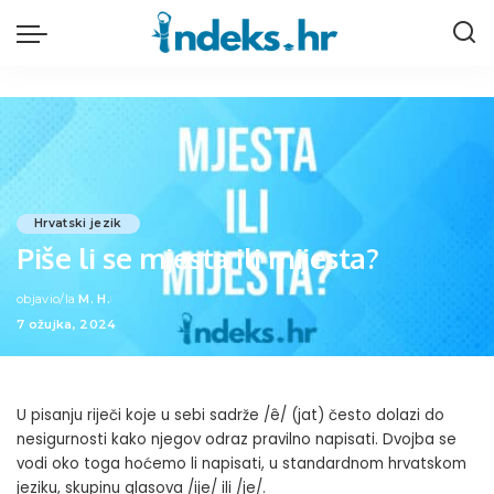
Hrvatski jezik
Piše li se mjesta ili mijesta?
objavio/la
M. H.
Posted
7 ožujka, 2024
by
U pisanju riječi koje u sebi sadrže /ê/ (jat) često dolazi do
nesigurnosti kako njegov odraz pravilno napisati. Dvojba se
vodi oko toga hoćemo li napisati, u standardnom hrvatskom
jeziku, skupinu glasova /ije/ ili /je/.