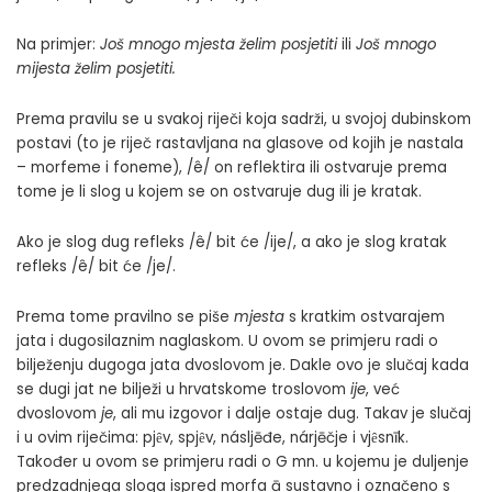
Na primjer:
Još mnogo mjesta želim posjetiti
ili
Još mnogo
mijesta želim posjetiti
.
Prema pravilu se u svakoj riječi koja sadrži, u svojoj dubinskom
postavi (to je riječ rastavljana na glasove od kojih je nastala
– morfeme i foneme), /ê/ on reflektira ili ostvaruje prema
tome je li slog u kojem se on ostvaruje dug ili je kratak.
Ako je slog dug refleks /ê/ bit će /ije/, a ako je slog kratak
refleks /ê/ bit će /je/.
Prema tome pravilno se piše
mjesta
s kratkim ostvarajem
jata i dugosilaznim naglaskom. U ovom se primjeru radi o
bilježenju dugoga jata dvoslovom je. Dakle ovo je slučaj kada
se dugi jat ne bilježi u hrvatskome troslovom
ije
, već
dvoslovom
je
, ali mu izgovor i dalje ostaje dug. Takav je slučaj
i u ovim riječima: pjȇv, spjȇv, násljēđe, nárjēčje i vjȇsnīk.
Također u ovom se primjeru radi o G mn. u kojemu je duljenje
predzadnjega sloga ispred morfa ā sustavno i označeno s