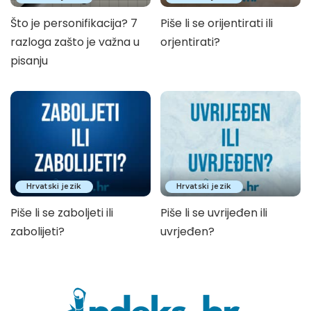
Što je personifikacija? 7
Piše li se orijentirati ili
razloga zašto je važna u
orjentirati?
pisanju
Hrvatski jezik
Hrvatski jezik
Piše li se zaboljeti ili
Piše li se uvrijeđen ili
zabolijeti?
uvrjeđen?