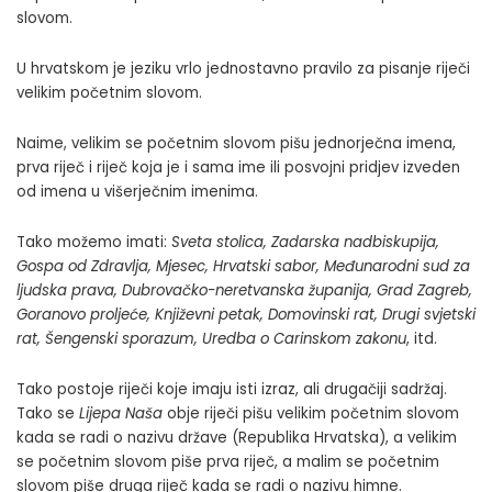
slovom.
U hrvatskom je jeziku vrlo jednostavno pravilo za pisanje riječi
velikim početnim slovom.
Naime, velikim se početnim slovom pišu jednorječna imena,
prva riječ i riječ koja je i sama ime ili posvojni pridjev izveden
od imena u višerječnim imenima.
Tako možemo imati:
Sveta stolica, Zadarska nadbiskupija,
Gospa od Zdravlja, Mjesec, Hrvatski sabor, Međunarodni sud za
ljudska prava, Dubrovačko-neretvanska županija, Grad Zagreb,
Goranovo proljeće, Književni petak, Domovinski rat, Drugi svjetski
rat, Šengenski sporazum, Uredba o Carinskom zakonu
, itd.
Tako postoje riječi koje imaju isti izraz, ali drugačiji sadržaj.
Tako se
Lijepa Naša
obje riječi pišu velikim početnim slovom
kada se radi o nazivu države (Republika Hrvatska), a velikim
se početnim slovom piše prva riječ, a malim se početnim
slovom piše druga riječ kada se radi o nazivu himne.