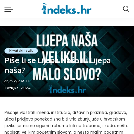
Hrvatski jezik
Piše li se Lijepa Naša ili Lijepa
naša?
objavio/la
M. H.
Posted
1 ožujka, 2024
by
Pisanje vlastitih imena, institucija, državnih praznika, gradova,
ulica i pridjeva ponekad zna biti vrlo zbunjujuće u hrvatskom
jeziku jer nismo sigurni trebamo li ili ne trebamo, i kada, nešto
napisati velikim početnim slovom, a nešto malim početnim