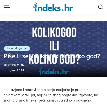
Hrvatski jezik
Piše li se kolikogod ili koliko god?
objavio/la
M. H.
Posted
1 ožujka, 2024
by
Sastavljeno i rastavljeno pisanje nerijetko je problem u
hrvatskom jeziku jer, najčešće zbog pogrešnih izgovora, ne
znamo bismo li neke riječi napisali zajedno ili odvojeno.