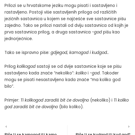
Prilozi se u hrvatskome jeziku mogu pisati i sastavljeno i
rastavljeno. Postoji više sastavljenih priloga od različitih
jezičnih sastavnica u kojem se najčešće sve sastavnice pišu
zajedno. Tako se prilozi nastali od dviju sastavnica od kojih je
prva sastavnica prilog, a druga sastavnica
-god
pišu kao
jednorječnice.
Tako se ispravno piše:
gdjegod, kamogod i kudgod..
Prilog
kolikogod
sastoji se od dvije sastavnice koje se pišu
sastavljeno kada znače “nekoliko”:
koliko
i
-god
. Također
mogu se pisati nesastavljeno kada znače “ma koliko god
bilo”.
Primjer:
Ti kolikogod zaradiš bit će dovoljno
(nekoliko) i
Ti koliko
god zaradiš bit će dovoljno
(bilo koliko).
Piše li se kamogod ili kamo
Piše li se kudgod ili kud god?