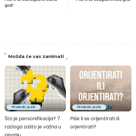
god?
Možda će vas zanimati
Hrvatski jezik
Hrvatski jezik
Što je personifikacija? 7
Piše li se orijentirati ili
razloga zašto je važna u
orjentirati?
pisanju