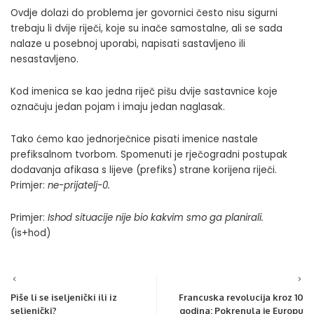
Ovdje dolazi do problema jer govornici često nisu sigurni
trebaju li dvije riječi, koje su inače samostalne, ali se sada
nalaze u posebnoj uporabi, napisati sastavljeno ili
nesastavljeno.
Kod imenica se kao jedna riječ pišu dvije sastavnice koje
označuju jedan pojam i imaju jedan naglasak.
Tako ćemo kao jednorječnice pisati imenice nastale
prefiksalnom tvorbom. Spomenuti je rječogradni postupak
dodavanja afikasa s lijeve (prefiks) strane korijena riječi.
Primjer:
ne-prijatelj-0
.
Primjer:
Ishod situacije nije bio kakvim smo ga planirali.
(is+hod)
Piše li se iseljenički ili iz
Francuska revolucija kroz 10
seljenički?
godina: Pokrenula je Europu