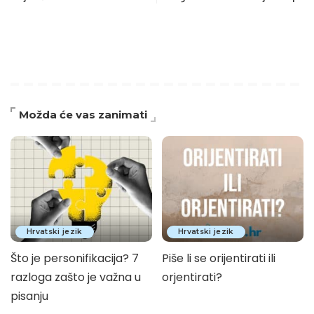
Možda će vas zanimati
Hrvatski jezik
Hrvatski jezik
Što je personifikacija? 7
Piše li se orijentirati ili
razloga zašto je važna u
orjentirati?
pisanju