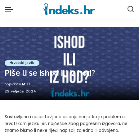
Hrvatski jezik
Piše li se ishod ili iz hod?
objavio/la
M. H.
Posted
29 veljače, 2024
by
Sastavljeno i nesastavljeno pisanje nerijetko je problem u
hrvatskom jeziku jer, najčešće zbog pogrešnih izgovora, ne
znamo bismo li neke riječi napisali zajedno ili odvojeno.