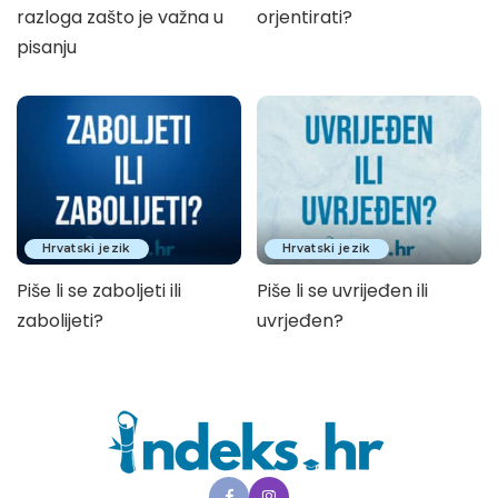
razloga zašto je važna u
orjentirati?
pisanju
Hrvatski jezik
Hrvatski jezik
Piše li se zaboljeti ili
Piše li se uvrijeđen ili
zabolijeti?
uvrjeđen?