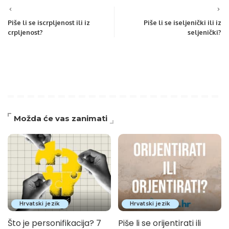
Piše li se iscrpljenost ili iz
Piše li se iseljenički ili iz
crpljenost?
seljenički?
Možda će vas zanimati
Hrvatski jezik
Hrvatski jezik
Što je personifikacija? 7
Piše li se orijentirati ili