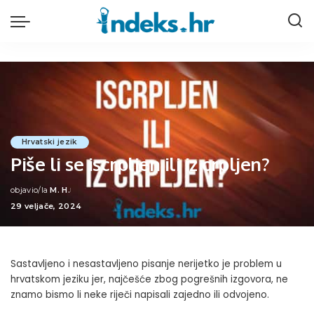
Hrvatski jezik
Piše li se iscrpljen ili iz crpljen?
objavio/la
M. H.
Posted
29 veljače, 2024
by
Sastavljeno i nesastavljeno pisanje nerijetko je problem u
hrvatskom jeziku jer, najčešće zbog pogrešnih izgovora, ne
znamo bismo li neke riječi napisali zajedno ili odvojeno.