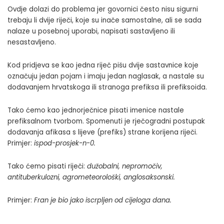
Ovdje dolazi do problema jer govornici često nisu sigurni
trebaju li dvije riječi, koje su inače samostalne, ali se sada
nalaze u posebnoj uporabi, napisati sastavljeno ili
nesastavljeno.
Kod pridjeva se kao jedna riječ pišu dvije sastavnice koje
označuju jedan pojam i imaju jedan naglasak, a nastale su
dodavanjem hrvatskoga ili stranoga prefiksa ili prefiksoida.
Tako ćemo kao jednorječnice pisati imenice nastale
prefiksalnom tvorbom. Spomenuti je rječogradni postupak
dodavanja afikasa s lijeve (prefiks) strane korijena riječi.
Primjer:
ispod-prosjek-n-0
.
Tako ćemo pisati riječi:
dužobalni, nepromočiv,
antituberkulozni, agrometeorološki
,
anglosaksonski.
Primjer:
Fran je bio jako iscrpljen od cijeloga dana.