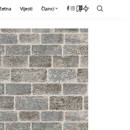
0
četna
Vijesti
Članci