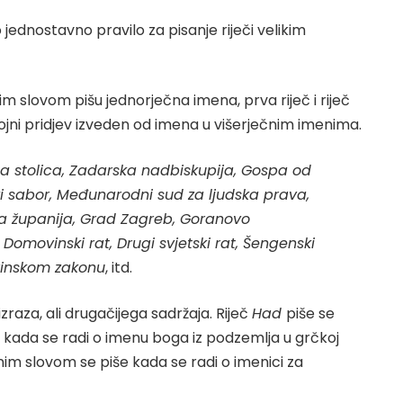
 jednostavno pravilo za pisanje riječi velikim
m slovom pišu jednorječna imena, prva riječ i riječ
svojni pridjev izveden od imena u višerječnim imenima.
a stolica, Zadarska nadbiskupija, Gospa od
ki sabor, Međunarodni sud za ljudska prava,
 županija, Grad Zagreb, Goranovo
, Domovinski rat, Drugi svjetski rat, Šengenski
rinskom zakonu
, itd.
zraza, ali drugačijega sadržaja. Riječ
Had
piše se
kada se radi o imenu boga iz podzemlja u grčkoj
nim slovom se piše kada se radi o imenici za