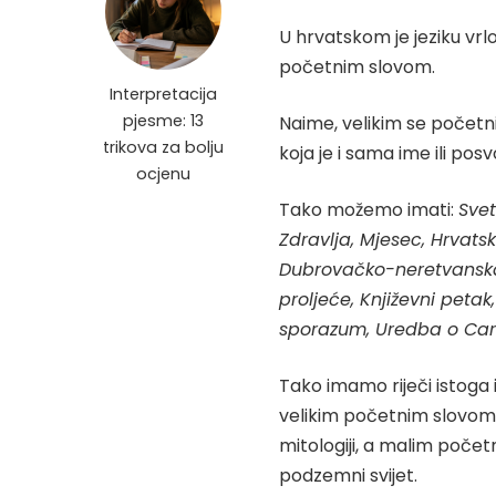
U hrvatskom je jeziku vrlo
početnim slovom.
Interpretacija
pjesme: 13
Naime, velikim se početni
trikova za bolju
koja je i sama ime ili po
ocjenu
Tako možemo imati:
Svet
Zdravlja, Mjesec, Hrvats
Dubrovačko-neretvanska
proljeće, Književni petak
sporazum, Uredba o Ca
Tako imamo riječi istoga i
velikim početnim slovom 
mitologiji, a malim počet
podzemni svijet.