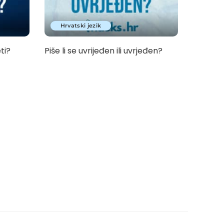
Hrvatski jezik
eti?
Piše li se uvrijeđen ili uvrjeđen?