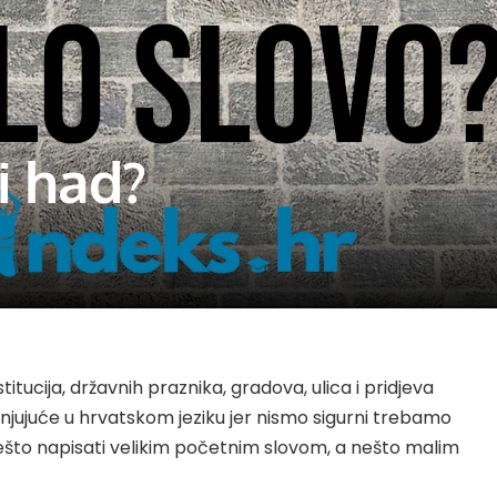
li had?
stitucija, državnih praznika, gradova, ulica i pridjeva
njujuće u hrvatskom jeziku jer nismo sigurni trebamo
, nešto napisati velikim početnim slovom, a nešto malim