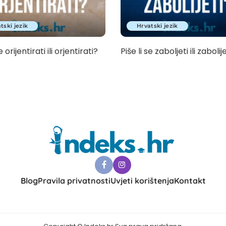
tski jezik
Hrvatski jezik
e orijentirati ili orjentirati?
Piše li se zaboljeti ili zabolij
Blog
Pravila privatnosti
Uvjeti korištenja
Kontakt