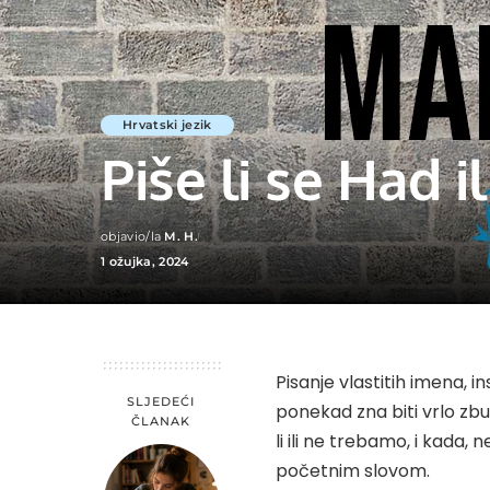
Hrvatski jezik
Piše li se Had i
objavio/la
M. H.
Posted
1 ožujka, 2024
by
Pisanje vlastitih imena, in
SLJEDEĆI
ponekad zna biti vrlo zbu
ČLANAK
li ili ne trebamo, i kada
početnim slovom.