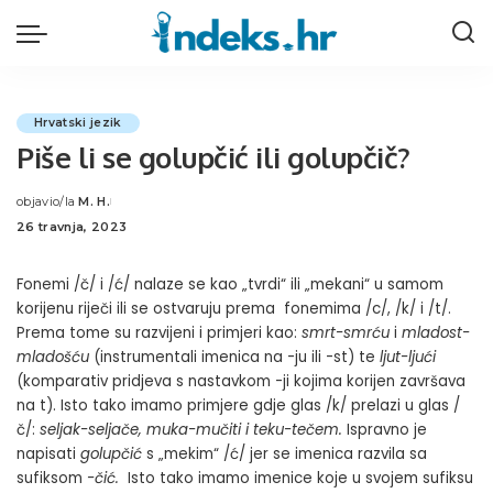
Hrvatski jezik
Piše li se golupčić ili golupčič?
objavio/la
M. H.
Posted
26 travnja, 2023
by
Fonemi /č/ i /ć/ nalaze se kao „tvrdi“ ili „mekani“ u samom
korijenu riječi ili se ostvaruju prema fonemima /c/, /k/ i /t/.
Prema tome su razvijeni i primjeri kao:
smrt-smrću
i
mladost-
mladošću
(instrumentali imenica na -ju ili -st) te
ljut-ljući
(komparativ pridjeva s nastavkom -ji kojima korijen završava
na t).
Isto tako imamo primjere gdje glas /k/ prelazi u glas /
č/:
seljak-seljače, muka-mučiti i teku-tečem.
Ispravno je
napisati
golupčić
s „mekim“ /ć/ jer se imenica razvila sa
sufiksom
-čić.
Isto tako imamo imenice koje u svojem sufiksu