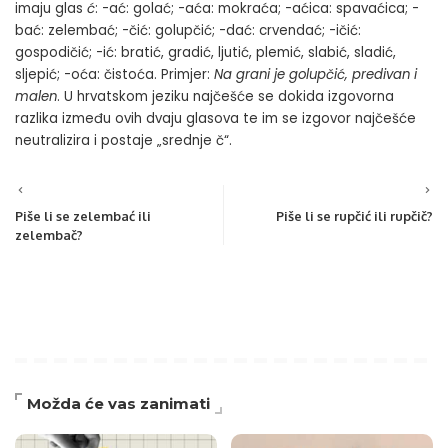
imaju glas
ć
: -ać: golać; -aća: mokraća; -aćica: spavaćica; -
bać: zelembać; -čić: golupčić; -dać: crvendać; -ičić:
gospodičić; -ić: bratić, gradić, ljutić, plemić, slabić, sladić,
sljepić; -oća: čistoća. Primjer:
Na grani je golupčić, predivan i
malen
.
U hrvatskom jeziku najčešće se dokida izgovorna
razlika između ovih dvaju glasova te im se izgovor najčešće
neutralizira i postaje „srednje č“.
Piše li se zelembać ili
Piše li se rupčić ili rupčič?
zelembač?
Možda će vas zanimati