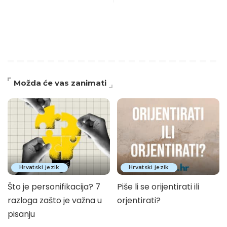
Možda će vas zanimati
Hrvatski jezik
Hrvatski jezik
Što je personifikacija? 7
Piše li se orijentirati ili
razloga zašto je važna u
orjentirati?
pisanju