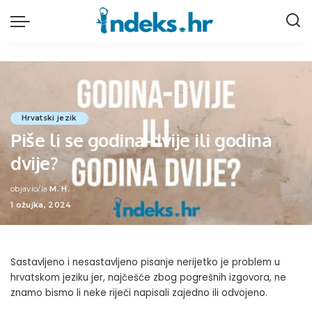
Hrvatski jezik
Piše li se godina-dvije ili godina
dvije?
objavio/la
M. H.
Posted
1 ožujka, 2024
by
Sastavljeno i nesastavljeno pisanje nerijetko je problem u
hrvatskom jeziku jer, najčešće zbog pogrešnih izgovora, ne
znamo bismo li neke riječi napisali zajedno ili odvojeno.