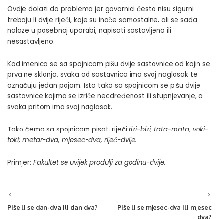
Ovdje dolazi do problema jer govornici često nisu sigurni
trebaju li dvije riječi, koje su inače samostalne, ali se sada
nalaze u posebnoj uporabi, napisati sastavljeno ili
nesastavljeno.
Kod imenica se sa spojnicom pišu dvije sastavnice od kojih se
prva ne sklanja, svaka od sastavnica ima svoj naglasak te
označuju jedan pojam. Isto tako sa spojnicom se pišu dvije
sastavnice kojima se izriče neodređenost ili stupnjevanje, a
svaka pritom ima svoj naglasak.
Tako ćemo sa spojnicom pisati riječi:
rizi-bizi
,
tata-mata
,
voki-
toki; metar-dva
,
mjesec-dva
,
riječ-dvije.
Primjer:
Fakultet se uvijek produlji za godinu-dvije.
Piše li se dan-dva ili dan dva?
Piše li se mjesec-dva ili mjesec
dva?