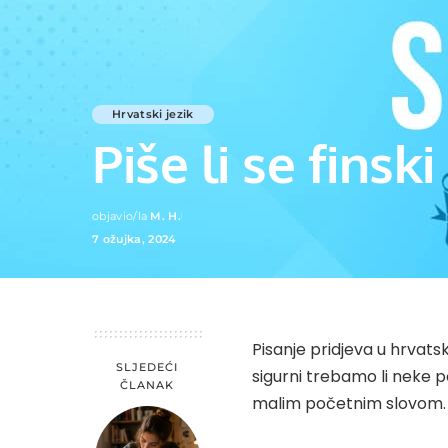
Hrvatski jezik
Piše li se finski 
objavio/la
M. H.
Posted
7 ožujka, 2024
by
Pisanje pridjeva u hrvats
SLJEDEĆI
sigurni trebamo li neke po
ČLANAK
malim početnim slovom.