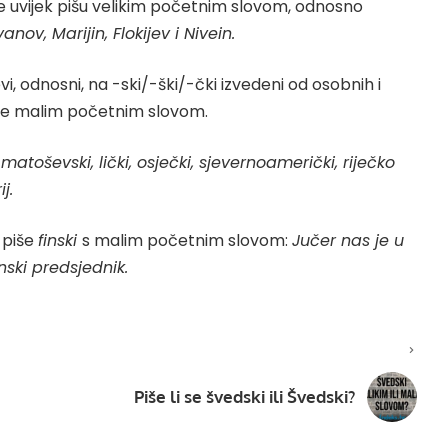
 se uvijek pišu velikim početnim slovom, odnosno
vanov, Marijin, Flokijev i Nivein.
i, odnosni, na -ski/-ški/-čki izvedeni od osobnih i
 se malim početnim slovom.
, matoševski, lički, osječki, sjevernoamerički, riječko
j.
 piše
finski
s malim početnim slovom:
Jučer nas je u
nski predsjednik.
Piše li se švedski ili Švedski?