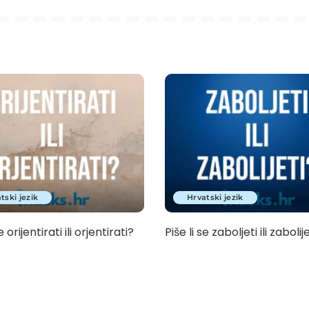
tski jezik
Hrvatski jezik
e orijentirati ili orjentirati?
Piše li se zaboljeti ili zabolij