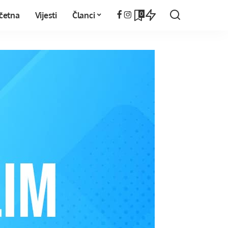
0
četna
Vijesti
Članci