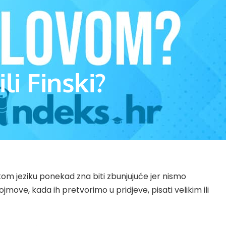
ili Finski?
kom jeziku ponekad zna biti zbunjujuće jer nismo
jmove, kada ih pretvorimo u pridjeve, pisati velikim ili