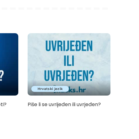
Hrvatski jezik
eti?
Piše li se uvrijeđen ili uvrjeđen?