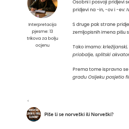
Osobni i posvoji pridjevi
pridjevi na -in, -ov i -ev:
I
S druge pak strane pridjev
Interpretacija
pjesme: 13
zemljopisnih imena pišu
trikova za bolju
ocjenu
Tako imamo:
krležijanski
priobalje, splitski akvatori
Prema tome ispravno se
gradu Osijeku posjetio fi
Piše li se norveški ili Norveški?