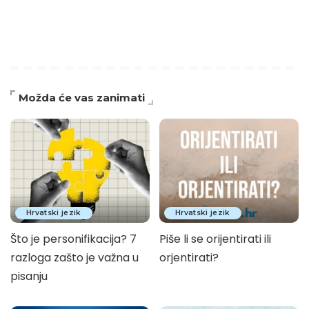
Možda će vas zanimati
Hrvatski jezik
Hrvatski jezik
Što je personifikacija? 7
Piše li se orijentirati ili
razloga zašto je važna u
orjentirati?
pisanju