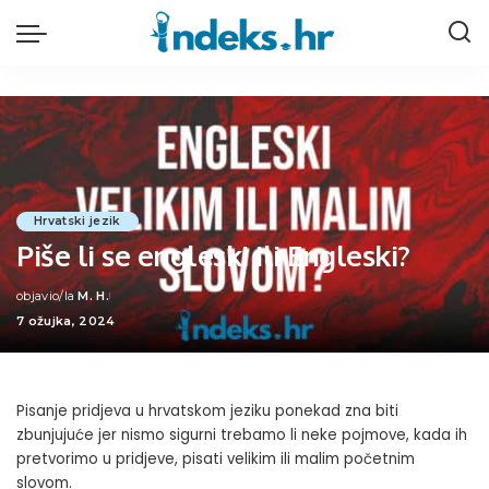
Hrvatski jezik
Piše li se engleski ili Engleski?
objavio/la
M. H.
Posted
7 ožujka, 2024
by
Pisanje pridjeva u hrvatskom jeziku ponekad zna biti
zbunjujuće jer nismo sigurni trebamo li neke pojmove, kada ih
pretvorimo u pridjeve, pisati velikim ili malim početnim
slovom.