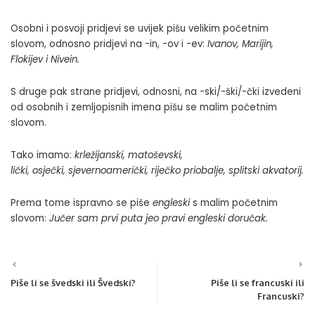
Osobni i posvoji pridjevi se uvijek pišu velikim početnim
slovom, odnosno pridjevi na -in, -ov i -ev:
Ivanov, Marijin,
Flokijev i Nivein.
S druge pak strane pridjevi, odnosni, na -ski/-ški/-čki izvedeni
od osobnih i zemljopisnih imena pišu se malim početnim
slovom.
Tako imamo:
krležijanski, matoševski,
lički, osječki, sjevernoamerički, riječko priobalje, splitski akvatorij.
Prema tome ispravno se piše
engleski
s malim početnim
slovom:
Jučer sam prvi puta jeo pravi engleski doručak.
Piše li se švedski ili Švedski?
Piše li se francuski ili
Francuski?