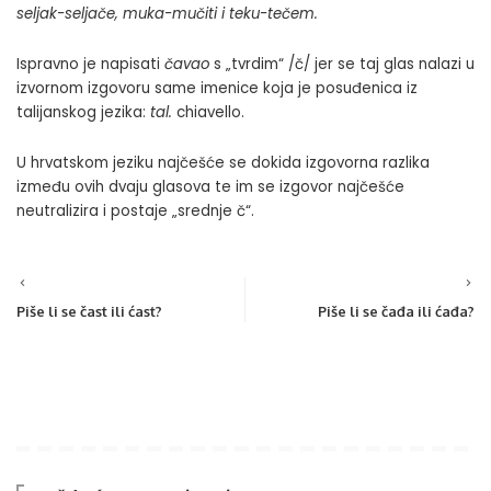
seljak-seljače, muka-mučiti i teku-tečem.
Ispravno je napisati
čavao
s „tvrdim“ /č/ jer se taj glas nalazi u
izvornom izgovoru same imenice koja je posuđenica iz
talijanskog jezika:
tal.
chiavello.
U hrvatskom jeziku najčešće se dokida izgovorna razlika
između ovih dvaju glasova te im se izgovor najčešće
neutralizira i postaje „srednje č“.
Piše li se čast ili ćast?
Piše li se čađa ili ćađa?