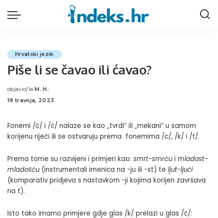
Hrvatski jezik
Piše li se čavao ili ćavao?
objavio/la
M. H.
Posted
19 travnja, 2023
by
Fonemi /č/ i /ć/ nalaze se kao „tvrdi“ ili „mekani“ u samom
korijenu riječi ili se ostvaruju prema fonemima /c/, /k/ i /t/.
Prema tome su razvijeni i primjeri kao:
smrt-smrću
i
mladost-
mladošću
(instrumentali imenica na -ju ili -st) te
ljut-ljući
(komparativ pridjeva s nastavkom -ji kojima korijen završava
na t).
Isto tako imamo primjere gdje glas /k/ prelazi u glas /č/: