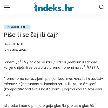
Hrvatski jezik
Piše li se čaj ili ćaj?
objavio/la
M. H.
Posted
19 travnja, 2023
by
Fonemi /č/ i /ć/ nalaze se kao „tvrdi“ ili „mekani“ u samom
korijenu riječi ili se ostvaruju prema fonemima /c/, /k/ i /t/.
Prema tome su razvijeni i primjeri kao:
smrt-smrću
i
mladost-
mladošću
(instrumentali imenica na -ju ili -st) te
ljut-ljući
(komparativ pridjeva s nastavkom -ji kojima korijen završava
na t).
Isto tako imamo primjere gdje glas /k/ prelazi u glas /č/: