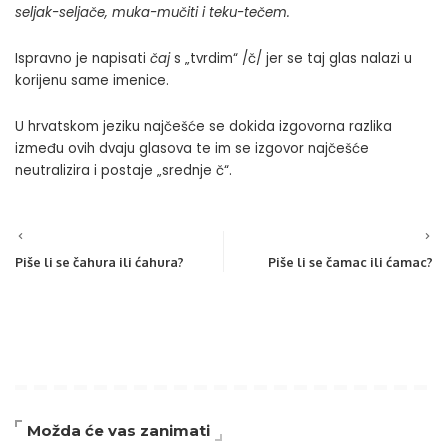
seljak-seljače, muka-mučiti i teku-tečem.
Ispravno je napisati
čaj
s „tvrdim“ /č/ jer se taj glas nalazi u
korijenu same imenice.
U hrvatskom jeziku najčešće se dokida izgovorna razlika
između ovih dvaju glasova te im se izgovor najčešće
neutralizira i postaje „srednje č“.
Piše li se čahura ili ćahura?
Piše li se čamac ili ćamac?
Možda će vas zanimati