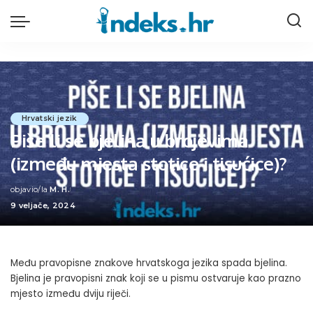
Hrvatski jezik
Piše li se bjelina u brojevima
(između mjesta stotice i tisućice)?
objavio/la
M. H.
Posted
9 veljače, 2024
by
Među pravopisne znakove hrvatskoga jezika spada bjelina.
Bjelina je pravopisni znak koji se u pismu ostvaruje kao prazno
mjesto između dviju riječi.