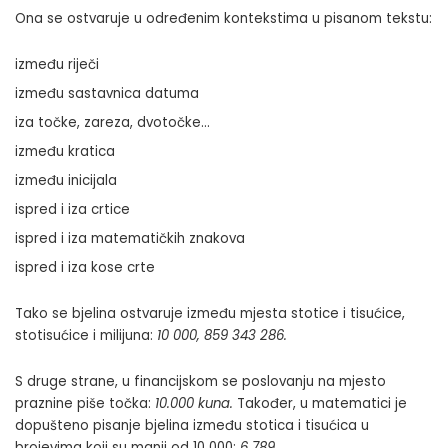
Ona se ostvaruje u određenim kontekstima u pisanom tekstu:
između riječi
između sastavnica datuma
iza točke, zareza, dvotočke…
između kratica
između inicijala
ispred i iza crtice
ispred i iza matematičkih znakova
ispred i iza kose crte
Tako se bjelina ostvaruje između mjesta stotice i tisućice,
stotisućice i milijuna:
10 000, 859 343 286.
S druge strane, u financijskom se poslovanju na mjesto
praznine piše točka:
10.000 kuna.
Također, u matematici je
dopušteno pisanje bjelina između stotica i tisućica u
brojevima koji su manji od 10 000:
6 789
.