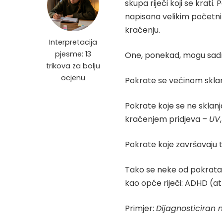
skupa riječi koji se krat
napisana velikim početn
kraćenju.
Interpretacija
pjesme: 13
One, ponekad, mogu sadrž
trikova za bolju
ocjenu
Pokrate se većinom sklan
Pokrate koje se ne sklanj
kraćenjem pridjeva –
UV
Pokrate koje završavaju t
Tako se neke od pokrata p
kao opće riječi: ADHD (at
Primjer:
Dijagnosticiran 