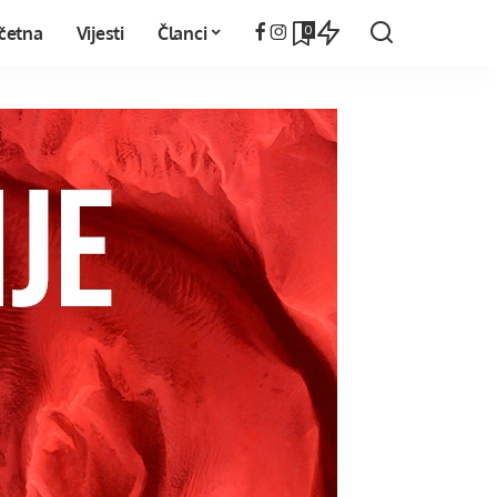
0
četna
Vijesti
Članci