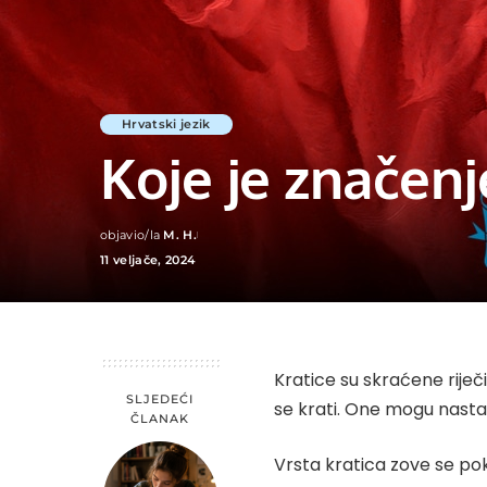
Hrvatski jezik
Koje je značen
objavio/la
M. H.
Posted
11 veljače, 2024
by
Kratice su skraćene riječi
SLJEDEĆI
se krati. One mogu nastati
ČLANAK
Vrsta kratica zove se pok