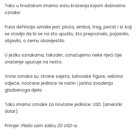
Tako u hrvatskom imamo vrstu kraćenja kojom dobivamo
oznake.
Puna definicija
oznake
jest: ploča, simbol, trag, pečat i sl. koji
se stavlja da bi se na što uputilo, što prepoznalo, pojasnilo,
objavilo, o čemu obavijestilo.
U jeziku oznakama, također, označujemo neke riječi čije
značenje upućuje na nešto.
Vrste oznaka su: strane svijeta, šahovske figure, veličina
odjeće, novčane jedinice te način i jačina izvođenja
glazbenoga djela.
Tako imamo oznake za novčane jedinice: USD (američki
dolar).
Primjer:
Platio sam šalicu 20 USD-a.