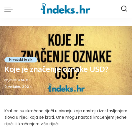
Hrvatski jezik
Koje je značenje oznake USD?
objavio/la
M. H.
Posted
9 veljače, 2024
by
Kratice su skraćene riječi u pisanju koje nastaju izostavljanjem
slova u riječi koja se krati. One mogu nastati kraćenjem jedne
riječi ili kraćenjem više riječi.