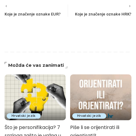
Koje je značenje oznake EUR?
Koje je značenje oznake HRK?
Možda će vas zanimati
Hrvatski jezik
Hrvatski jezik
Što je personifikacija? 7
Piše li se orijentirati ili
razloga zašto je važna u
orjentirati?