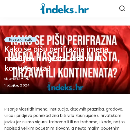
Hrvatski jezik
Kako se pišu perifrazna imena
naseljenih mjesta, država ili
kontinenata?
objavio/la
M. H.
Posted
1 ožujka, 2024
by
Pisanje vlastitih imena, institucija, državnih praznika, gradova,
ulica i pridjeva ponekad zna biti vrlo zbunjujuće u hrvatskom
jeziku jer nismo sigurni trebamo li ili ne trebamo, i kada, nešto
napisati velikim početnim slovom, a nešto malim početnim