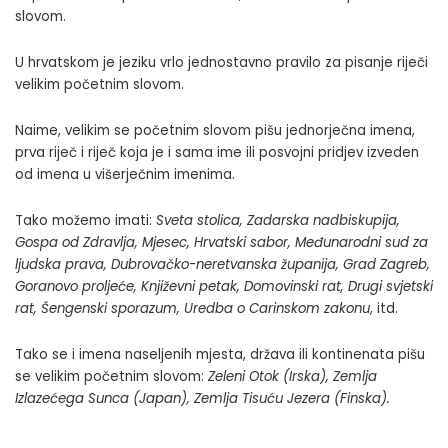
slovom.
U hrvatskom je jeziku vrlo jednostavno pravilo za pisanje riječi
velikim početnim slovom.
Naime, velikim se početnim slovom pišu jednorječna imena,
prva riječ i riječ koja je i sama ime ili posvojni pridjev izveden
od imena u višerječnim imenima.
Tako možemo imati:
Sveta stolica, Zadarska nadbiskupija,
Gospa od Zdravlja, Mjesec, Hrvatski sabor, Međunarodni sud za
ljudska prava, Dubrovačko-neretvanska županija, Grad Zagreb,
Goranovo proljeće, Književni petak, Domovinski rat, Drugi svjetski
rat, Šengenski sporazum, Uredba o Carinskom zakonu
, itd.
Tako se i imena naseljenih mjesta, država ili kontinenata pišu
se velikim početnim slovom:
Zeleni Otok (Irska), Zemlja
Izlazećega Sunca (Japan), Zemlja Tisuću Jezera (Finska).