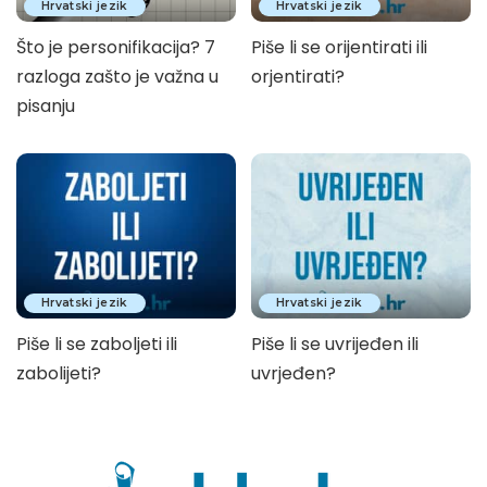
Hrvatski jezik
Hrvatski jezik
Što je personifikacija? 7
Piše li se orijentirati ili
razloga zašto je važna u
orjentirati?
pisanju
Hrvatski jezik
Hrvatski jezik
Piše li se zaboljeti ili
Piše li se uvrijeđen ili
zabolijeti?
uvrjeđen?