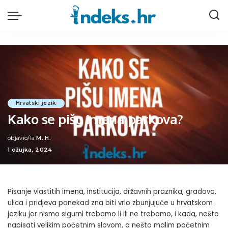
Hrvatski jezik
Kako se pišu imena parkova?
objavio/la
M. H.
Posted
1 ožujka, 2024
by
Pisanje vlastitih imena, institucija, državnih praznika, gradova,
ulica i pridjeva ponekad zna biti vrlo zbunjujuće u hrvatskom
jeziku jer nismo sigurni trebamo li ili ne trebamo, i kada, nešto
napisati velikim početnim slovom, a nešto malim početnim