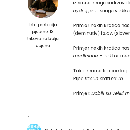
iznimno, mogu sadržavati 
hydrogenii
: snaga vodika
Interpretacija
Primjer nekih kratica nas
pjesme: 13
(deminutiv) i
slov.
(sloven
trikova za bolju
ocjenu
Primjer nekih kratica nast
medicinae
– doktor med
Tako imamo kratice koje 
Riječ
račun
krati se:
rn.
Primjer:
Dobili su veliki rn