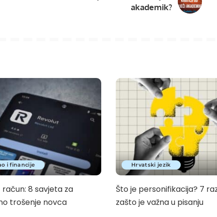
akademik?
o i financije
Hrvatski jezik
 račun: 8 savjeta za
Što je personifikacija? 7 ra
o trošenje novca
zašto je važna u pisanju