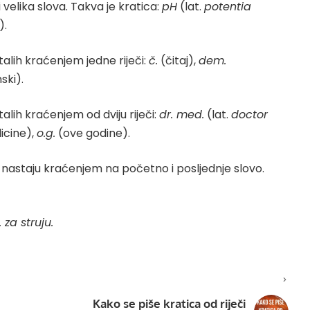
velika slova. Takva je kratica:
pH
(lat.
potentia
).
talih kraćenjem jedne riječi:
č.
(čitaj),
dem.
ski).
alih kraćenjem od dviju riječi:
dr. med.
(lat.
doctor
icine),
o.g.
(ove godine).
nastaju kraćenjem na početno i posljednje slovo.
. za struju.
Kako se piše kratica od riječi