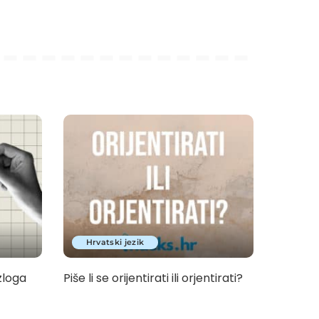
Hrvatski jezik
zloga
Piše li se orijentirati ili orjentirati?