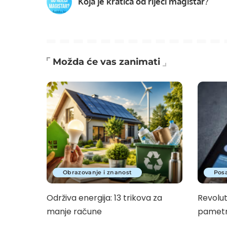
Koja je kratica od riječi magistar?
Možda će vas zanimati
Obrazovanje i znanost
Posa
Održiva energija: 13 trikova za
Revolut
manje račune
pametn