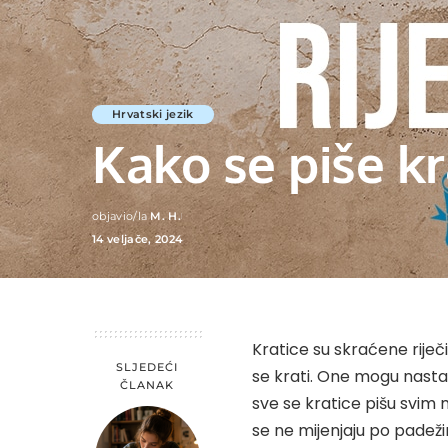
Hrvatski jezik
Kako se piše kr
objavio/la
M. H.
Posted
14 veljače, 2024
by
Kratice su skraćene riječi
SLJEDEĆI
se krati. One mogu nastati
ČLANAK
sve se kratice pišu svim m
se ne mijenjaju po padež