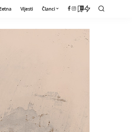
0
četna
Vijesti
Članci