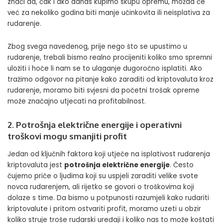
znači da, čak i ako danas kupimo skupu opremu, možda će
već za nekoliko godina biti manje učinkovita ili neisplativa za
rudarenje.
Zbog svega navedenog, prije nego što se upustimo u
rudarenje, trebali bismo realno procijeniti koliko smo spremni
uložiti i hoće li nam se to ulaganje dugoročno isplatiti. Ako
tražimo odgovor na pitanje kako zaraditi od kriptovaluta kroz
rudarenje, moramo biti svjesni da početni trošak opreme
može značajno utjecati na profitabilnost.
2. Potrošnja električne energije i operativni
troškovi mogu smanjiti profit
Jedan od ključnih faktora koji utječe na isplativost rudarenja
kriptovaluta jest
potrošnja električne energije
. Često
čujemo priče o ljudima koji su uspjeli zaraditi velike svote
novca rudarenjem, ali rijetko se govori o troškovima koji
dolaze s time. Da bismo u potpunosti razumjeli kako rudariti
kriptovalute i pritom ostvariti profit, moramo uzeti u obzir
koliko struje troše rudarski uređaji i koliko nas to može koštati