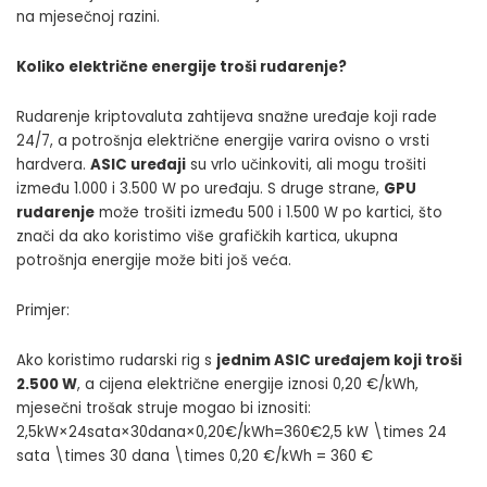
na mjesečnoj razini.
Koliko električne energije troši rudarenje?
Rudarenje kriptovaluta zahtijeva snažne uređaje koji rade
24/7, a potrošnja električne energije varira ovisno o vrsti
hardvera.
ASIC uređaji
su vrlo učinkoviti, ali mogu trošiti
između 1.000 i 3.500 W po uređaju. S druge strane,
GPU
rudarenje
može trošiti između 500 i 1.500 W po kartici, što
znači da ako koristimo više grafičkih kartica, ukupna
potrošnja energije može biti još veća.
Primjer:
Ako koristimo rudarski rig s
jednim ASIC uređajem koji troši
2.500 W
, a cijena električne energije iznosi 0,20 €/kWh,
mjesečni trošak struje mogao bi iznositi:
2,5kW×24sata×30dana×0,20€/kWh=360€2,5 kW \times 24
sata \times 30 dana \times 0,20 €/kWh = 360 €