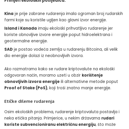
Primjeri ekoloških posljedica:
Kina
je prije zabrane rudarenja imala ogroman broj rudarskih
farmi koje su koristile ugljen kao glavni izvor energije.
Island i Kanada
imaju ekološki prihvatljivo rudarenje jer
koriste obnovljive izvore energije poput hidroelektrana i
geotermalne energije.
SAD
je postao vodeća zemlja u rudarenju Bitcoina, ali velik
dio energije dolazi iz neobnovljivih izvora.
Ako razmatramo kako se rudare kriptovalute na ekološki
odgovoran način, moramo uzeti u obzir
korištenje
obnovljivih izvora energije
ili alternativne metode poput
Proof of Stake (PoS)
, koji troši znatno manje energije.
Etičke dileme rudarenja
Osim ekoloških problema, rudarenje kriptovaluta postavlja i
neka etička pitanja. Primjerice, u nekim državama
rudari
koriste subvencioniranu električnu energiju
, što može