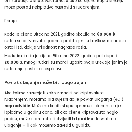
oni zarađuju u kriptovalutama, a ako se cijena naglo smanji,
može postati neisplativo nastaviti s rudarenjem.
Primjer:
Kada je cijena Bitcoina 2021. godine skočila na
60.000 $
,
rudari su ostvarivali ogromne profite jer su troškovi rudarenja
ostali isti, dok je vrijednost nagrade rasla.
Međutim, kada je cijena Bitcoina 2022. godine pala ispod
20.000 $
, mnogi rudari su morali ugasiti svoje uređaje jer im je
rudarenje postalo neisplativo.
Povrat ulaganja može biti dugotrajan
Ako želimo razumjeti kako zaraditi od kriptovaluta
rudarenjem, moramo biti svjesni da je povrat ulaganja (ROI)
nepredvidiv
. Možemo kupiti skupu opremu s planom da je
isplatimo u godinu dana, ali ako cijene kriptovaluta naglo
padnu, može nam trebati
dvije ili tri godine
da vratimo
ulaganje – ili čak možemo završiti u gubitku.