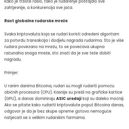
kako je tržište raslo, tako je rudarenje postajalo sve
zahtjevnije, a konkurencija sve jača.
Rast globalne rudarske mreže
Svaka kriptovaluta koja se rudari koristi određeni algoritam
za potvrdu transakcija i dodjelu nagrada rudarima. Što je više
rudara povezano na mrežu, to se povećava ukupna
računalna snaga mreže, što znači da je sve teže dobiti
nagradu.
Primjer:
U ranim danima Bitcoina, rudari su mogli rudariti pomoću
običnih procesora (CPU). Kasnije su prešli na grafičke kartice
(GPU), a danas dominiraju
ASIC uređaji
koji su daleko moćniji.
Ako se pitate kako rudariti kriptovalute poput Bitcoina danas,
odgovor je da je bez skupe opreme gotovo nemoguće
natjecati se s velikim rudarskim farmama.