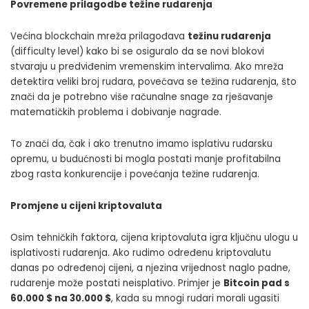
Povremene prilagodbe težine rudarenja
Većina blockchain mreža prilagođava
težinu rudarenja
(difficulty level) kako bi se osiguralo da se novi blokovi
stvaraju u predviđenim vremenskim intervalima. Ako mreža
detektira veliki broj rudara, povećava se težina rudarenja, što
znači da je potrebno više računalne snage za rješavanje
matematičkih problema i dobivanje nagrade.
To znači da, čak i ako trenutno imamo isplativu rudarsku
opremu, u budućnosti bi mogla postati manje profitabilna
zbog rasta konkurencije i povećanja težine rudarenja.
Promjene u cijeni kriptovaluta
Osim tehničkih faktora, cijena kriptovaluta igra ključnu ulogu u
isplativosti rudarenja. Ako rudimo određenu kriptovalutu
danas po određenoj cijeni, a njezina vrijednost naglo padne,
rudarenje može postati neisplativo. Primjer je
Bitcoin pad s
60.000 $ na 30.000 $
, kada su mnogi rudari morali ugasiti