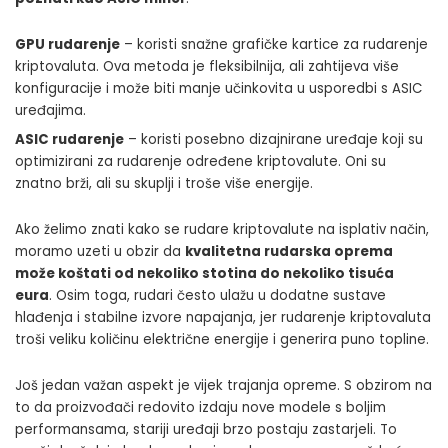
GPU rudarenje
– koristi snažne grafičke kartice za rudarenje
kriptovaluta. Ova metoda je fleksibilnija, ali zahtijeva više
konfiguracije i može biti manje učinkovita u usporedbi s ASIC
uređajima.
ASIC rudarenje
– koristi posebno dizajnirane uređaje koji su
optimizirani za rudarenje određene kriptovalute. Oni su
znatno brži, ali su skuplji i troše više energije.
Ako želimo znati kako se rudare kriptovalute na isplativ način,
moramo uzeti u obzir da
kvalitetna rudarska oprema
može koštati od nekoliko stotina do nekoliko tisuća
eura
. Osim toga, rudari često ulažu u dodatne sustave
hlađenja i stabilne izvore napajanja, jer rudarenje kriptovaluta
troši veliku količinu električne energije i generira puno topline.
Još jedan važan aspekt je vijek trajanja opreme. S obzirom na
to da proizvođači redovito izdaju nove modele s boljim
performansama, stariji uređaji brzo postaju zastarjeli. To