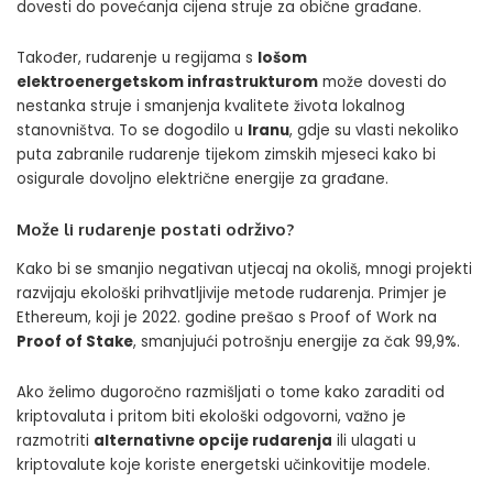
dovesti do povećanja cijena struje za obične građane.
Također, rudarenje u regijama s
lošom
elektroenergetskom infrastrukturom
može dovesti do
nestanka struje i smanjenja kvalitete života lokalnog
stanovništva. To se dogodilo u
Iranu
, gdje su vlasti nekoliko
puta zabranile rudarenje tijekom zimskih mjeseci kako bi
osigurale dovoljno električne energije za građane.
Može li rudarenje postati održivo?
Kako bi se smanjio negativan utjecaj na okoliš, mnogi projekti
razvijaju ekološki prihvatljivije metode rudarenja. Primjer je
Ethereum, koji je 2022. godine prešao s Proof of Work na
Proof of Stake
, smanjujući potrošnju energije za čak 99,9%.
Ako želimo dugoročno razmišljati o tome kako zaraditi od
kriptovaluta i pritom biti ekološki odgovorni, važno je
razmotriti
alternativne opcije rudarenja
ili ulagati u
kriptovalute koje koriste energetski učinkovitije modele.