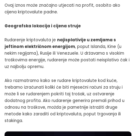
Ovaj iznos može značajno utjecati na profit, osobito ako
cijena kriptovalute padne.
Geografska lokacija i cijena struje
Rudarenje kriptovaluta je
najisplativije u zemljama s
jeftinom električnom energijom
, poput Islanda, Kine (u
nekim regijama), Rusije ili Venezuele. U državama s visokim
troškovima energije, rudarenje može postati neisplativo čak i
uz najbolju opremu.
Ako razmatramo kako se rudare kriptovalute kod kuće,
trebamo izračunati koliki će biti mjesečni računi za struju i
može li se rudarenjem pokriti taj trošak, uz ostvarenje
dodatnog profita. Ako rudarenje generira premali prihod u
odnosu na troškove, možda je pametnije istražiti druge
metode kako zaraditi od kriptovaluta, poput trgovanja ili
stakinga.