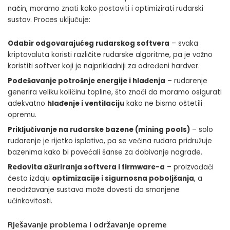
način, moramo znati kako postaviti i optimizirati rudarski
sustav. Proces uključuje:
Odabir odgovarajućeg rudarskog softvera
– svaka
kriptovaluta koristi različite rudarske algoritme, pa je važno
koristiti softver koji je najprikladniji za određeni hardver.
Podešavanje potrošnje energije i hlađenja
– rudarenje
generira veliku količinu topline, što znači da moramo osigurati
adekvatno
hlađenje i ventilaciju
kako ne bismo oštetili
opremu.
Priključivanje na rudarske bazene (mining pools)
– solo
rudarenje je rijetko isplativo, pa se većina rudara pridružuje
bazenima kako bi povećali šanse za dobivanje nagrade.
Redovita ažuriranja softvera i firmware-a
– proizvođači
često izdaju
optimizacije i sigurnosna poboljšanja
, a
neodržavanje sustava može dovesti do smanjene
učinkovitosti.
Rješavanje problema i održavanje opreme