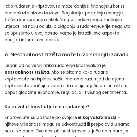
Iako rudarenje kriptovaluta može donijeti financijsku korist,
ono dolazi s nizom izazova. Regulacije, potrošnja energije,
tržišna konkurencija i ekološke posljedice mogu značajno
utjecati na našu odluku o ulaganju u rudarenje. Prije nego što
se upustimo u ovaj posao, važno je istražiti sve aspekte i
donijeti informiranu odluku.
6. Nestabilnost tržišta može brzo smanjiti zaradu
Jedan od najvećih rizika rudarenja kriptovaluta je
nestabilnost tržišta
. Ako se pitamo kako rudariti
kriptovalute na isplativ način, moramo razumjeti da cijena
kriptovaluta značajno varira i da na nju utječu brojni faktori,
poput globalne ekonomije, regulacija i tržišnog sentimenta.
Kako volatilnost utječe na rudarenje?
Kriptovalute su poznate po svojoj
velikoj volatilnosti
–
njihove vrijednosti mogu se udvostručiti ili prepoloviti u samo
nekoliko dana. Ova nestabilnost izravno utječe na rudare jer