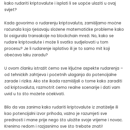
kako rudariti kriptovalute i isplati li se uopće ulaziti u ovaj
svijet?
Kada govorimo o rudarenju kriptovaluta, zamišljamo moćne
računala koja rješavaju složene matematičke probleme kako
bi osigurala transakcije na blockchain mreži. No, kako se
rudare kriptovalute i može li svatko sudjelovati u tom
procesu? Je li rudarenje isplativo ili je to samo mit koji
obećava laku zaradu?
U ovom članku istražit ćemo sve ključne aspekte rudarenja –
od tehničkih zahtjeva i početnih ulaganja do potencijalne
zarade i rizika. Ako ste ikada razmišljali o tome kako zaraditi
od kriptovaluta, razmotrit ćemo realne scenarije i dati vam
uvid u to što možete očekivati.
Bilo da vas zanima kako rudariti kriptovalute iz znatiželje ili
kao potencijalni izvor prihoda, važno je razumjeti sve
prednosti i mane prije nego što uložite svoje vrijeme i novac.
Krenimo redom i razjasnimo sve što trebate znati!