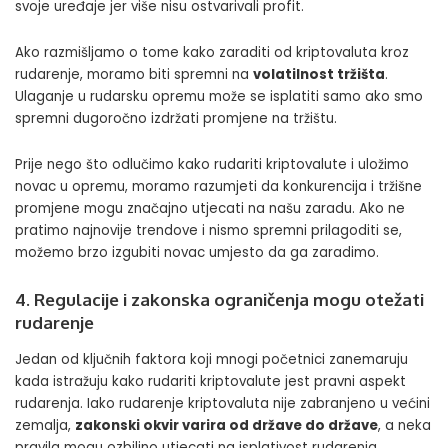
svoje uređaje jer više nisu ostvarivali profit.
Ako razmišljamo o tome kako zaraditi od kriptovaluta kroz
rudarenje, moramo biti spremni na
volatilnost tržišta
.
Ulaganje u rudarsku opremu može se isplatiti samo ako smo
spremni dugoročno izdržati promjene na tržištu.
Prije nego što odlučimo kako rudariti kriptovalute i uložimo
novac u opremu, moramo razumjeti da konkurencija i tržišne
promjene mogu značajno utjecati na našu zaradu. Ako ne
pratimo najnovije trendove i nismo spremni prilagoditi se,
možemo brzo izgubiti novac umjesto da ga zaradimo.
4. Regulacije i zakonska ograničenja mogu otežati
rudarenje
Jedan od ključnih faktora koji mnogi početnici zanemaruju
kada istražuju kako rudariti kriptovalute jest pravni aspekt
rudarenja. Iako rudarenje kriptovaluta nije zabranjeno u većini
zemalja,
zakonski okvir varira od države do države
, a neka
pravila mogu ozbiljno utjecati na isplativost rudarenja.