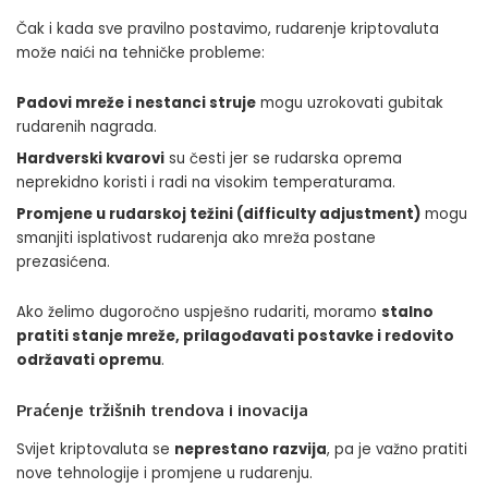
Čak i kada sve pravilno postavimo, rudarenje kriptovaluta
može naići na tehničke probleme:
Padovi mreže i nestanci struje
mogu uzrokovati gubitak
rudarenih nagrada.
Hardverski kvarovi
su česti jer se rudarska oprema
neprekidno koristi i radi na visokim temperaturama.
Promjene u rudarskoj težini (difficulty adjustment)
mogu
smanjiti isplativost rudarenja ako mreža postane
prezasićena.
Ako želimo dugoročno uspješno rudariti, moramo
stalno
pratiti stanje mreže, prilagođavati postavke i redovito
održavati opremu
.
Praćenje tržišnih trendova i inovacija
Svijet kriptovaluta se
neprestano razvija
, pa je važno pratiti
nove tehnologije i promjene u rudarenju.