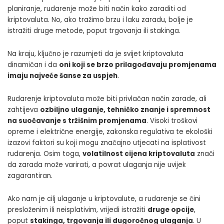
planiranje, rudarenje može biti način kako zaraditi od
kriptovaluta. No, ako tražimo brzu i laku zaradu, bolje je
istražiti druge metode, poput trgovanja ili stakinga.
Na kraju, ključno je razumjeti da je svijet kriptovaluta
dinamičan i da
oni koji se brzo prilagođavaju promjenama
imaju najveće šanse za uspjeh
.
Rudarenje kriptovaluta može biti privlačan način zarade, ali
zahtijeva
ozbiljno ulaganje, tehničko znanje i spremnost
na suočavanje s tržišnim promjenama
. Visoki troškovi
opreme i električne energije, zakonska regulativa te ekološki
izazovi faktori su koji mogu značajno utjecati na isplativost
rudarenja. Osim toga,
volatilnost cijena kriptovaluta
znači
da zarada može varirati, a povrat ulaganja nije uvijek
zagarantiran.
Ako nam je cilj ulaganje u kriptovalute, a rudarenje se čini
presloženim ili neisplativim, vrijedi istražiti
druge opcije
,
poput
stakinga, trgovanja ili dugoročnog ulaganja
. U