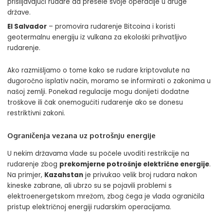
prisiljavajući rudare da presele svoje operacije u druge
države.
El Salvador
– promovira rudarenje Bitcoina i koristi
geotermalnu energiju iz vulkana za ekološki prihvatljivo
rudarenje.
Ako razmišljamo o tome kako se rudare kriptovalute na
dugoročno isplativ način, moramo se informirati o zakonima u
našoj zemlji. Ponekad regulacije mogu donijeti dodatne
troškove ili čak onemogućiti rudarenje ako se donesu
restriktivni zakoni.
Ograničenja vezana uz potrošnju energije
U nekim državama vlade su počele uvoditi restrikcije na
rudarenje zbog
prekomjerne potrošnje električne energije
.
Na primjer,
Kazahstan
je privukao velik broj rudara nakon
kineske zabrane, ali ubrzo su se pojavili problemi s
elektroenergetskom mrežom, zbog čega je vlada ograničila
pristup električnoj energiji rudarskim operacijama.