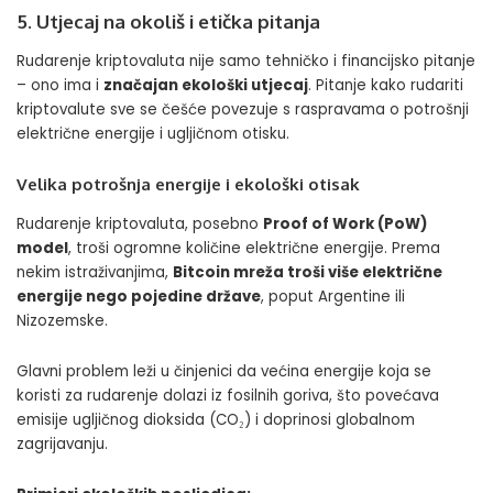
5. Utjecaj na okoliš i etička pitanja
Rudarenje kriptovaluta nije samo tehničko i financijsko pitanje
– ono ima i
značajan ekološki utjecaj
. Pitanje kako rudariti
kriptovalute sve se češće povezuje s raspravama o potrošnji
električne energije i ugljičnom otisku.
Velika potrošnja energije i ekološki otisak
Rudarenje kriptovaluta, posebno
Proof of Work (PoW)
model
, troši ogromne količine električne energije. Prema
nekim istraživanjima,
Bitcoin mreža troši više električne
energije nego pojedine države
, poput Argentine ili
Nizozemske.
Glavni problem leži u činjenici da većina energije koja se
koristi za rudarenje dolazi iz fosilnih goriva, što povećava
emisije ugljičnog dioksida (CO₂) i doprinosi globalnom
zagrijavanju.