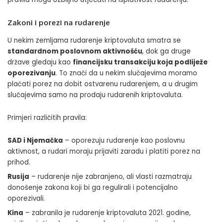
Zakoni i porezi na rudarenje
U nekim zemljama rudarenje kriptovaluta smatra se
standardnom poslovnom aktivnošću
, dok ga druge
države gledaju kao
financijsku transakciju koja podliježe
oporezivanju
. To znači da u nekim slučajevima moramo
plaćati porez na dobit ostvarenu rudarenjem, a u drugim
slučajevima samo na prodaju rudarenih kriptovaluta.
Primjeri različitih pravila:
SAD i Njemačka
– oporezuju rudarenje kao poslovnu
aktivnost, a rudari moraju prijaviti zaradu i platiti porez na
prihod.
Rusija
– rudarenje nije zabranjeno, ali vlasti razmatraju
donošenje zakona koji bi ga regulirali i potencijalno
oporezivali.
Kina
– zabranila je rudarenje kriptovaluta 2021. godine,