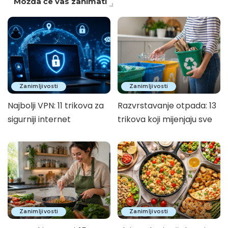
Možda će vas zanimati
Zanimljivosti
Zanimljivosti
Najbolji VPN: 11 trikova za
Razvrstavanje otpada: 13
sigurniji internet
trikova koji mijenjaju sve
Zanimljivosti
Zanimljivosti