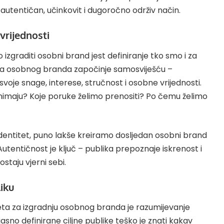
 autentičan, učinkovit i dugoročno održiv način.
i vrijednosti
 izgraditi osobni brand jest definiranje tko smo i za
nja osobnog branda započinje samosviješću –
oje snage, interese, stručnost i osobne vrijednosti.
nimaju? Koje poruke želimo prenositi? Po čemu želimo
identitet, puno lakše kreiramo dosljedan osobni brand
Autentičnost je ključ – publika prepoznaje iskrenost i
ostaju vjerni sebi.
liku
jeta za izgradnju osobnog branda je razumijevanje
sno definirane ciljne publike teško je znati kakav