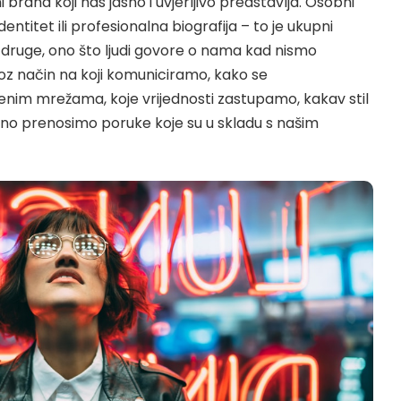
i brand koji nas jasno i uvjerljivo predstavlja. Osobni
dentitet ili profesionalna biografija – to je ukupni
 druge, ono što ljudi govore o nama kad nismo
kroz način na koji komuniciramo, kako se
nim mrežama, koje vrijednosti zastupamo, kakav stil
edno prenosimo poruke koje su u skladu s našim