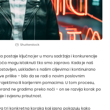
Shutterstock
 postaje ključna jer u moru sadržaja i konkurencije
snoća mogu istaknuti tko smo zapravo. Kada je naš
stavljen, usklađen s našim ciljevima i kontinuirano
e prilike – bilo da se radi o novim poslovnim
projektima ili karijernim pomacima. U tom procesu,
 brand ne gradimo preko noći – on se razvija korak po
je i svjesnu prisutnost.
 tri konkretna koraka koji jasno pokazuju kako