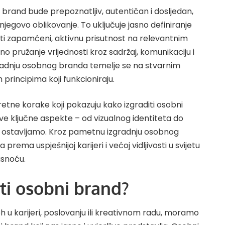
 brand bude prepoznatljiv, autentičan i dosljedan,
njegovo oblikovanje. To uključuje jasno definiranje
i zapamćeni, aktivnu prisutnost na relevantnim
o pružanje vrijednosti kroz sadržaj, komunikaciju i
gradnju osobnog branda temelje se na stvarnim
 principima koji funkcioniraju.
etne korake koji pokazuju kako izgraditi osobni
sve ključne aspekte – od vizualnog identiteta do
 ostavljamo. Kroz pametnu izgradnju osobnog
rema uspješnijoj karijeri i većoj vidljivosti u svijetu
jasnoću.
ti osobni brand?
eh u karijeri, poslovanju ili kreativnom radu, moramo