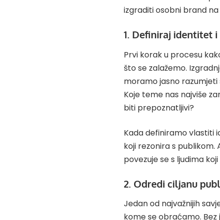
izgraditi osobni brand na
1. Definiraj identitet 
Prvi korak u procesu kako
što se zalažemo. Izgrad
moramo jasno razumjeti sv
Koje teme nas najviše za
biti prepoznatljivi?
Kada definiramo vlastiti 
koji rezonira s publikom. 
povezuje se s ljudima koji 
2. Odredi ciljanu pub
Jedan od najvažnijih sav
kome se obraćamo. Bez ja