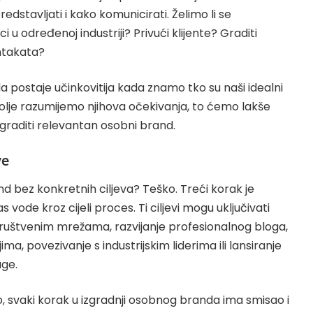
redstavljati i kako komunicirati. Želimo li se
ci u određenoj industriji? Privući klijente?
Graditi
ntakata
?
 postaje učinkovitija kada znamo tko su naši idealni
Što bolje razumijemo njihova očekivanja, to ćemo lakše
izgraditi relevantan osobni brand.
ve
nd bez konkretnih ciljeva? Teško. Treći korak je
as vode kroz cijeli proces. Ti ciljevi mogu uključivati
 društvenim mrežama, razvijanje profesionalnog bloga,
a, povezivanje s industrijskim liderima ili lansiranje
uge.
svaki korak u izgradnji osobnog branda ima smisao i