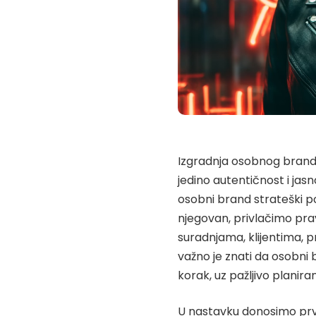
Izgradnja osobnog branda
jedino autentičnost i ja
osobni brand strateški po
njegovan, privlačimo prav
suradnjama, klijentima, 
važno je znati da osobni
korak, uz pažljivo planiran
U nastavku donosimo prva