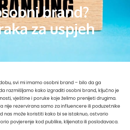
osobni brand?
aka za uspjeh
obu, svi mi imamo osobni brand – bilo da ga
ada razmišljamo kako izgraditi osobni brand, ključno je
nosti, vještine i poruke koje želimo prenijeti drugima.
 nije rezervirana samo za influencere ili poduzetnike
od nas može koristiti kako bi se istaknuo, ostvario
vorio povjerenje kod publike, klijenata ili poslodavaca.