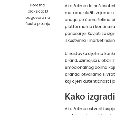
Porezna
Ako želimo da naš osobni
olakšica: 13
moramo uložiti vrijeme u 
odgovora na
onoga po čemu želimo bit
česta pitanja
platformama i kontinuiran
ponašanje. Savjeti za iz
iskustvima i marketinškim
U nastavku dijelimo konkr
brand, uzimajući u obzir 
emocionalnog dojma koji
branda, otvaramo si vrata p
koji cijeni autentičnost i 
Kako izgradi
Ako želimo ostvariti uspj