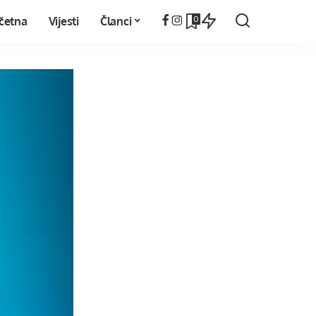
0
četna
Vijesti
Članci