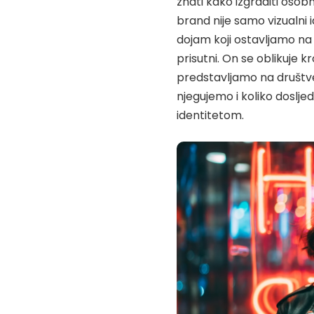
znati kako izgraditi osobn
brand nije samo vizualni i
dojam koji ostavljamo na
prisutni. On se oblikuje 
predstavljamo na društve
njegujemo i koliko doslj
identitetom.