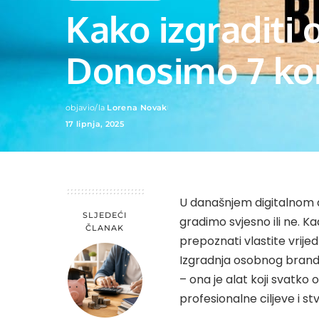
Kako izgraditi 
Donosimo 7 kor
objavio/la
Lorena Novak
Posted
17 lipnja, 2025
by
U današnjem digitalnom d
SLJEDEĆI
gradimo svjesno ili ne. K
ČLANAK
prepoznati vlastite vrijed
Izgradnja osobnog branda
– ona je alat koji svatko 
profesionalne ciljeve i st