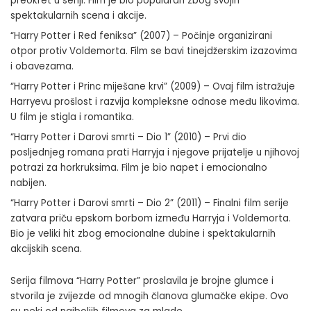
preokret u seriji. Film je bio popularan zbog svojih
spektakularnih scena i akcije.
“Harry Potter i Red feniksa” (2007) – Počinje organizirani
otpor protiv Voldemorta. Film se bavi tinejdžerskim izazovima
i obavezama.
“Harry Potter i Princ miješane krvi” (2009) – Ovaj film istražuje
Harryevu prošlost i razvija kompleksne odnose među likovima.
U film je stigla i romantika.
“Harry Potter i Darovi smrti – Dio 1” (2010) – Prvi dio
posljednjeg romana prati Harryja i njegove prijatelje u njihovoj
potrazi za horkruksima. Film je bio napet i emocionalno
nabijen.
“Harry Potter i Darovi smrti – Dio 2” (2011) – Finalni film serije
zatvara priču epskom borbom između Harryja i Voldemorta.
Bio je veliki hit zbog emocionalne dubine i spektakularnih
akcijskih scena.
Serija filmova “Harry Potter” proslavila je brojne glumce i
stvorila je zvijezde od mnogih članova glumačke ekipe. Ovo