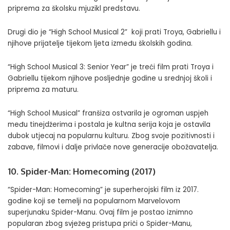
priprema za školsku mjuzikl predstavu.
Drugi dio je “High School Musical 2” koji prati Troya, Gabriellu i
njihove prijatelje tijekom ljeta između školskih godina.
“High School Musical 3: Senior Year” je treći film prati Troya i
Gabriellu tijekom njihove posljednje godine u srednjoj školi i
priprema za maturu.
“High School Musical” franšiza ostvarila je ogroman uspjeh
među tinejdžerima i postala je kultna serija koja je ostavila
dubok utjecaj na popularnu kulturu. Zbog svoje pozitivnosti i
zabave, filmovi i dalje privlače nove generacije obožavatelja.
10. Spider-Man: Homecoming (2017)
“Spider-Man: Homecoming” je superherojski film iz 2017.
godine koji se temelji na popularnom Marvelovom
superjunaku Spider-Manu. Ovaj film je postao iznimno
popularan zbog svježeg pristupa priči o Spider-Manu,