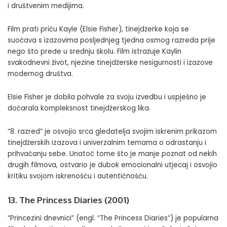
i društvenim medijima.
Film prati priču Kayle (Elsie Fisher), tinejdžerke koja se
suočava s izazovima posljednjeg tjedna osmog razreda prije
nego što pređe u srednju školu. Film istražuje Kaylin
svakodnevni život, njezine tinejdžerske nesigurnosti i izazove
modernog društva.
Elsie Fisher je dobila pohvale za svoju izvedbu i uspješno je
dočarala kompleksnost tinejdžerskog lika.
“8. razred” je osvojio srca gledatelja svojim iskrenim prikazom
tinejdžerskih izazova i univerzalnim temama o odrastanju i
prihvaćanju sebe. Unatoč tome što je manje poznat od nekih
drugih filmova, ostvario je dubok emocionalni utjecaj i osvojio
kritiku svojom iskrenošću i autentičnošću.
13. The Princess Diaries (2001)
“Princezini dnevnici” (engl. “The Princess Diaries”) je popularna