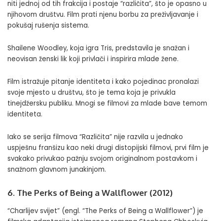
niti jednoj od tih frakcija i postaje “različita”, što je opasno u
njihovom društvu. Film prati njenu borbu za preživljavanje i
pokušaj rušenja sistema.
Shailene Woodley, koja igra Tris, predstavila je snažan i
neovisan ženski lik koji privlači i inspirira mlade žene.
Film istražuje pitanje identiteta i kako pojedinac pronalazi
svoje mjesto u društvu, što je tema koja je privukla
tinejdžersku publiku. Mnogi se filmovi za mlade bave temom
identiteta.
Iako se serija filmova “Različita” nije razvila u jednako
uspješnu franšizu kao neki drugi distopijski filmovi, prvi film je
svakako privukao pažnju svojom originalnom postavkom i
snažnom glavnom junakinjom.
6. The Perks of Being a Wallflower (2012)
“Charlijev svijet” (engl. “The Perks of Being a Wallflower”) je