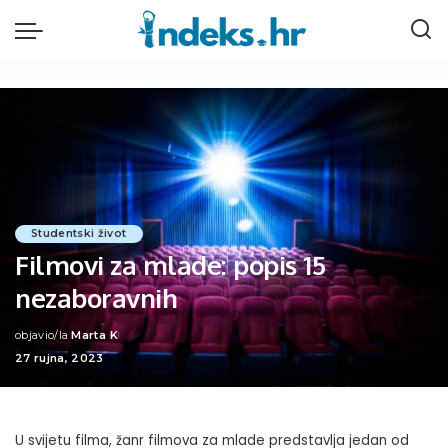
Studentski život
Filmovi za mlade: popis 15
nezaboravnih
objavio/la
Marta K
Posted
27 rujna, 2023
by
U svijetu filma, žanr filmova za mlade predstavlja jedan od