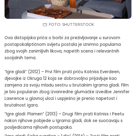
FOTO: SHUTTERSTOCK
Ova distopijska priča o borbi za preživljavanje u surovom
postapokaliptičnom svijetu postala je iznimno popularna
zbog svojih zanimljivih likova, napetih scena i relevantnih
socijalnih tema.
“Igre gladi” (2012) – Prvi film prati priču Katniss Everdeen,
djevojke iz Okruga 12 koja se dobrovoljno prijavljuje kao
zamjena za svoju mlađu sestru u brutalnim Igrama gladi. Film
je bio popularan zbog izvanredne glumačke izvedbe Jennifer
Lawrence u glavnoj ulozi i uspješno je prenio napetost i
brutalnost igara.
“Igre gladi: Plamen” (2013) – Drugi film prati Katniss i Peetu
nakon njihove pobjede u Igrama gladi, dok se suočavaju s
posljedicama njihovih postupaka.