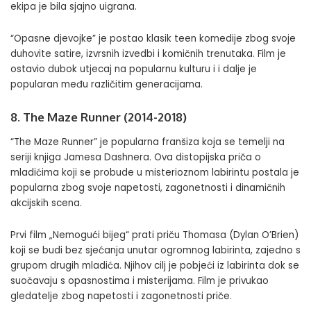
ekipa je bila sjajno uigrana.
“Opasne djevojke” je postao klasik teen komedije zbog svoje
duhovite satire, izvrsnih izvedbi i komičnih trenutaka. Film je
ostavio dubok utjecaj na popularnu kulturu i i dalje je
popularan među različitim generacijama.
8. The Maze Runner (2014-2018)
“The Maze Runner” je popularna franšiza koja se temelji na
seriji knjiga Jamesa Dashnera. Ova distopijska priča o
mladićima koji se probude u misterioznom labirintu postala je
popularna zbog svoje napetosti, zagonetnosti i dinamičnih
akcijskih scena.
Prvi film „Nemogući bijeg“ prati priču Thomasa (
Dylan O’Brien
)
koji se budi bez sjećanja unutar ogromnog labirinta, zajedno s
grupom drugih mladića. Njihov cilj je pobjeći iz labirinta dok se
suočavaju s opasnostima i misterijama. Film je privukao
gledatelje zbog napetosti i zagonetnosti priče.