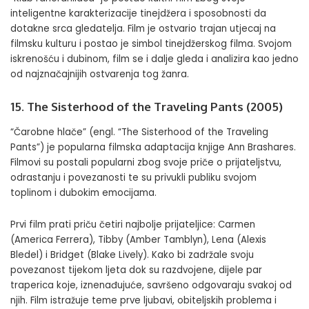
inteligentne karakterizacije tinejdžera i sposobnosti da
dotakne srca gledatelja. Film je ostvario trajan utjecaj na
filmsku kulturu i postao je simbol tinejdžerskog filma. Svojom
iskrenošću i dubinom, film se i dalje gleda i analizira kao jedno
od najznačajnijih ostvarenja tog žanra.
15. The Sisterhood of the Traveling Pants (2005)
“Čarobne hlače” (engl. “The Sisterhood of the Traveling
Pants”) je popularna filmska adaptacija knjige Ann Brashares.
Filmovi su postali popularni zbog svoje priče o prijateljstvu,
odrastanju i povezanosti te su privukli publiku svojom
toplinom i dubokim emocijama.
Prvi film prati priču četiri najbolje prijateljice: Carmen
(America Ferrera), Tibby (Amber Tamblyn), Lena (Alexis
Bledel) i Bridget (Blake Lively). Kako bi zadržale svoju
povezanost tijekom ljeta dok su razdvojene, dijele par
traperica koje, iznenađujuće, savršeno odgovaraju svakoj od
njih. Film istražuje teme prve ljubavi, obiteljskih problema i