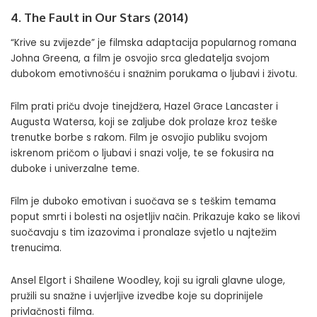
4. The Fault in Our Stars (2014)
“Krive su zvijezde” je filmska adaptacija popularnog romana
Johna Greena, a film je osvojio srca gledatelja svojom
dubokom emotivnošću i snažnim porukama o ljubavi i životu.
Film prati priču dvoje tinejdžera, Hazel Grace Lancaster i
Augusta Watersa, koji se zaljube dok prolaze kroz teške
trenutke borbe s rakom. Film je osvojio publiku svojom
iskrenom pričom o ljubavi i snazi volje, te se fokusira na
duboke i univerzalne teme.
Film je duboko emotivan i suočava se s teškim temama
poput smrti i bolesti na osjetljiv način. Prikazuje kako se likovi
suočavaju s tim izazovima i pronalaze svjetlo u najtežim
trenucima.
Ansel Elgort i Shailene Woodley, koji su igrali glavne uloge,
pružili su snažne i uvjerljive izvedbe koje su doprinijele
privlačnosti filma.