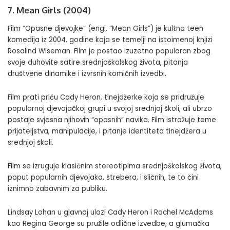
7. Mean Girls (2004)
Film “Opasne djevojke” (engl. “Mean Girls”) je kultna teen
komedija iz 2004. godine koja se temelji na istoimenoj knjizi
Rosalind Wiseman. Film je postao izuzetno popularan zbog
svoje duhovite satire srednjoškolskog života, pitanja
društvene dinamike i izvrsnih komičnih izvedbi.
Film prati priču Cady Heron, tinejdžerke koja se pridružuje
popularnoj djevojačkoj grupi u svojoj srednjoj školi, ali ubrzo
postaje svjesna njihovih “opasnih” navika. Film istražuje teme
prijateljstva, manipulacije, i pitanje identiteta tinejdžera u
srednjoj školi.
Film se izruguje klasičnim stereotipima srednjoškolskog života,
poput popularnih djevojaka, štrebera, i sličnih, te to čini
iznimno zabavnim za publiku.
Lindsay Lohan u glavnoj ulozi Cady Heron i Rachel McAdams
kao Regina George su pružile odlične izvedbe, a glumačka