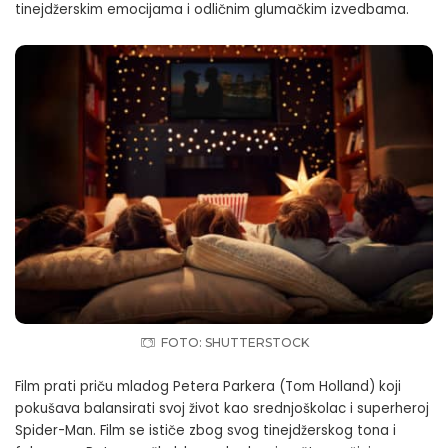
tinejdžerskim emocijama i odličnim glumačkim izvedbama.
FOTO: SHUTTERSTOCK
Film prati priču mladog Petera Parkera (Tom Holland) koji
pokušava balansirati svoj život kao srednjoškolac i superheroj
Spider-Man. Film se ističe zbog svog tinejdžerskog tona i