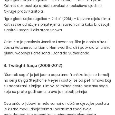
“Igre gladi: Šojka rugalica – 1.dio” (2014) – Treći film prati
Katniss dok postaje simbol revolucije i pokušava ujediniti
Okruge protiv Kapitola.
“Igre gladi: Šojka rugalica – 2.dio” (2014) – U ovom dijelu filma,
Katniss se udružuje s prijateljima i saveznicima kako bi osvojili
Capitol i svrgnuli diktatora Snowa.
Osim što je proslavio Jennifer Lawrence, film je donio slavu i
Joshu Hutchersonu, Liamu Hemsworthu, ali i potvrdio vrhunsku
glumu woodyja Harrelsona i Donalda Sutherlanda.
3. Twilight Saga (2008-2012)
“Sumrak saga” je još jedna popularna franšiza koja se temelji
na seriji knjiga Stephanie Meyer i sastoji se od pet filmova koji
su adaptirani iz knjiga. Filmovi za mlade često postanu sage
koje se prate godinama, a ovo je najbolji primjer.
Ova priča o ljubavi između vampira i obične djevojke postala
je kultna među tinejdžerima i odraslima zbog svoje
melodramatične romantike i nadnaravnih elemenata.