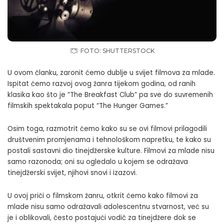
FOTO: SHUTTERSTOCK
U ovom članku, zaronit ćemo dublje u svijet filmova za mlade.
Ispitat ćemo razvoj ovog žanra tijekom godina, od ranih
klasika kao što je “The Breakfast Club” pa sve do suvremenih
filmskih spektakala poput “The Hunger Games.”
Osim toga, razmotrit ćemo kako su se ovi filmovi prilagodili
društvenim promjenama i tehnološkom napretku, te kako su
postali sastavni dio tinejdžerske kulture. Filmovi za mlade nisu
samo razonoda; oni su ogledalo u kojem se odražava
tinejdžerski svijet, njihovi snovi i izazovi.
U ovoj priči o filmskom žanru, otkrit ćemo kako filmovi za
mlade nisu samo odražavali adolescentnu stvarnost, već su
je i oblikovali, često postajući vodič za tinejdžere dok se