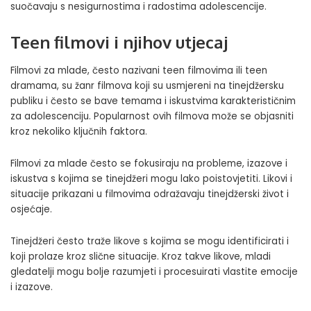
suočavaju s nesigurnostima i radostima adolescencije.
Teen filmovi i njihov utjecaj
Filmovi za mlade, često nazivani teen filmovima ili teen
dramama, su žanr filmova koji su usmjereni na tinejdžersku
publiku i često se bave temama i iskustvima karakterističnim
za adolescenciju. Popularnost ovih filmova može se objasniti
kroz nekoliko ključnih faktora.
Filmovi za mlade često se fokusiraju na probleme, izazove i
iskustva s kojima se tinejdžeri mogu lako poistovjetiti. Likovi i
situacije prikazani u filmovima odražavaju tinejdžerski život i
osjećaje.
Tinejdžeri često traže likove s kojima se mogu identificirati i
koji prolaze kroz slične situacije. Kroz takve likove, mladi
gledatelji mogu bolje razumjeti i procesuirati vlastite emocije
i izazove.