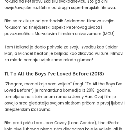
fokusa na Peterovu školsku svakodnevicu, što ga čini
osvježavajuće različitim od drugih superherojskih filmova.
Film se razlikuje od prethodnih Spiderman filmova svojim
fokusom na tinejdžerski aspekt Peterovog života i
povezanošću s Marvelovim filmskim univerzumom (MCU).
Tom Holland je dobio pohvale za svoju izvedbu kao Spider-
Man, a Michael Keaton je briljirao kao zlikovac Vulture. Filmovi
za mlade nemaju uvijek samo mlade glumce!
11. To All the Boys I’ve Loved Before (2018)
“Zbogom, momci koje sam voljela” (engl. “To All the Boys I’ve
Loved Before”) je romantična komedija iz 2018. godine,
temeljena na istoimenom romanu Jenny Han. Ovaj film je
osvojio srca gledatelja svojom slatkom pričom o prvoj ljubavi i
tinejdžerskim izazovima.
Film prati priču Lara Jean Covey (Lana Condor), tinejdžerke
koja piše ljubavna pisma svim dječacima koje je voljela, ali ih