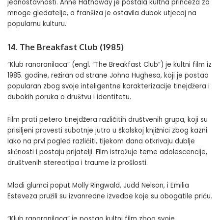
jednostavnosti. Anne Hathaway je postala kultna princeza za
mnoge gledatelje, a franšiza je ostavila dubok utjecaj na
popularnu kulturu.
14. The Breakfast Club (1985)
“Klub ranoranilaca” (engl. “The Breakfast Club”) je kultni film iz
1985. godine, režiran od strane Johna Hughesa, koji je postao
popularan zbog svoje inteligentne karakterizacije tinejdžera i
dubokih poruka o društvu i identitetu.
Film prati petero tinejdžera različitih društvenih grupa, koji su
prisiljeni provesti subotnje jutro u školskoj knjižnici zbog kazni.
Iako na prvi pogled različiti, tijekom dana otkrivaju dublje
sličnosti i postaju prijatelji. Film istražuje teme adolescencije,
društvenih stereotipa i traume iz prošlosti.
Mladi glumci poput Molly Ringwald, Judd Nelson, i Emilia
Esteveza pružili su izvanredne izvedbe koje su obogatile priču.
“Klub ranoranilaca” je postao kultni film zbog svoje