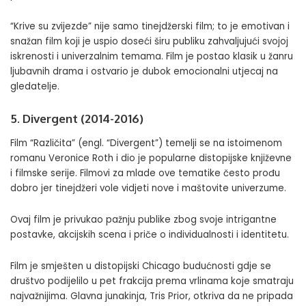
“Krive su zvijezde” nije samo tinejdžerski film; to je emotivan i
snažan film koji je uspio doseći širu publiku zahvaljujući svojoj
iskrenosti i univerzalnim temama. Film je postao klasik u žanru
ljubavnih drama i ostvario je dubok emocionalni utjecaj na
gledatelje.
5. Divergent (2014-2016)
Film “Različita” (engl. “Divergent”) temelji se na istoimenom
romanu Veronice Roth i dio je popularne distopijske književne
i filmske serije. Filmovi za mlade ove tematike često prođu
dobro jer tinejdžeri vole vidjeti nove i maštovite univerzume.
Ovaj film je privukao pažnju publike zbog svoje intrigantne
postavke, akcijskih scena i priče o individualnosti i identitetu.
Film je smješten u distopijski Chicago budućnosti gdje se
društvo podijelilo u pet frakcija prema vrlinama koje smatraju
najvažnijima. Glavna junakinja, Tris Prior, otkriva da ne pripada