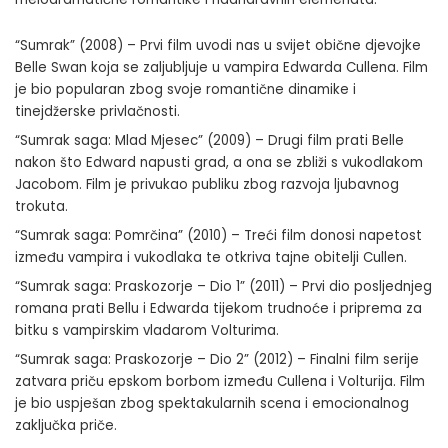
“Sumrak” (2008) – Prvi film uvodi nas u svijet obične djevojke
Belle Swan koja se zaljubljuje u vampira Edwarda Cullena. Film
je bio popularan zbog svoje romantične dinamike i
tinejdžerske privlačnosti.
“Sumrak saga: Mlad Mjesec” (2009) – Drugi film prati Belle
nakon što Edward napusti grad, a ona se zbliži s vukodlakom
Jacobom. Film je privukao publiku zbog razvoja ljubavnog
trokuta.
“Sumrak saga: Pomrčina” (2010) – Treći film donosi napetost
između vampira i vukodlaka te otkriva tajne obitelji Cullen.
“Sumrak saga: Praskozorje – Dio 1” (2011) – Prvi dio posljednjeg
romana prati Bellu i Edwarda tijekom trudnoće i priprema za
bitku s vampirskim vladarom Volturima.
“Sumrak saga: Praskozorje – Dio 2” (2012) – Finalni film serije
zatvara priču epskom borbom između Cullena i Volturija. Film
je bio uspješan zbog spektakularnih scena i emocionalnog
zaključka priče.