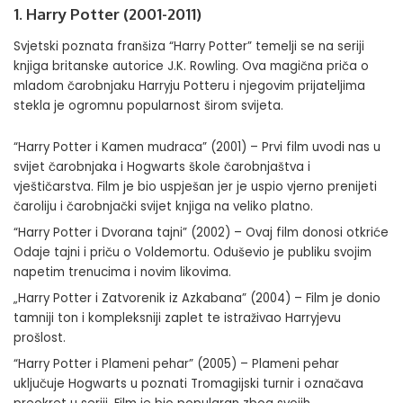
1. Harry Potter (2001-2011)
Svjetski poznata franšiza “Harry Potter” temelji se na seriji
knjiga britanske autorice J.K. Rowling. Ova magična priča o
mladom čarobnjaku Harryju Potteru i njegovim prijateljima
stekla je ogromnu popularnost širom svijeta.
“Harry Potter i Kamen mudraca” (2001) – Prvi film uvodi nas u
svijet čarobnjaka i Hogwarts škole čarobnjaštva i
vještičarstva. Film je bio uspješan jer je uspio vjerno prenijeti
čaroliju i čarobnjački svijet knjiga na veliko platno.
“Harry Potter i Dvorana tajni” (2002) – Ovaj film donosi otkriće
Odaje tajni i priču o Voldemortu. Oduševio je publiku svojim
napetim trenucima i novim likovima.
„Harry Potter i Zatvorenik iz Azkabana” (2004) – Film je donio
tamniji ton i kompleksniji zaplet te istraživao Harryjevu
prošlost.
“Harry Potter i Plameni pehar” (2005) – Plameni pehar
uključuje Hogwarts u poznati Tromagijski turnir i označava