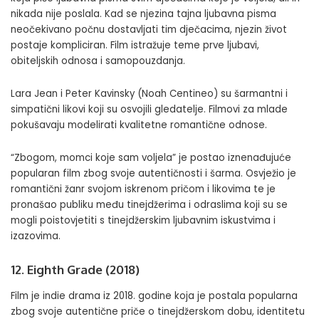
nikada nije poslala. Kad se njezina tajna ljubavna pisma
neočekivano počnu dostavljati tim dječacima, njezin život
postaje kompliciran. Film istražuje teme prve ljubavi,
obiteljskih odnosa i samopouzdanja.
Lara Jean i Peter Kavinsky (Noah Centineo) su šarmantni i
simpatični likovi koji su osvojili gledatelje. Filmovi za mlade
pokušavaju modelirati kvalitetne romantične odnose.
“Zbogom, momci koje sam voljela” je postao iznenađujuće
popularan film zbog svoje autentičnosti i šarma. Osvježio je
romantični žanr svojom iskrenom pričom i likovima te je
pronašao publiku među tinejdžerima i odraslima koji su se
mogli poistovjetiti s tinejdžerskim ljubavnim iskustvima i
izazovima.
12. Eighth Grade (2018)
Film je indie drama iz 2018. godine koja je postala popularna
zbog svoje autentične priče o tinejdžerskom dobu, identitetu