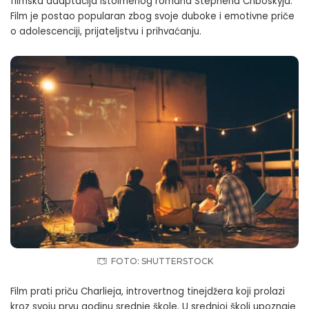
filmska adaptacija istoimenog romana Stephena Chboskyja.
Film je postao popularan zbog svoje duboke i emotivne priče
o adolescenciji, prijateljstvu i prihvaćanju.
FOTO: SHUTTERSTOCK
Film prati priču Charlieja, introvertnog tinejdžera koji prolazi
kroz svoju prvu godinu srednje škole. U srednjoj školi upoznaje