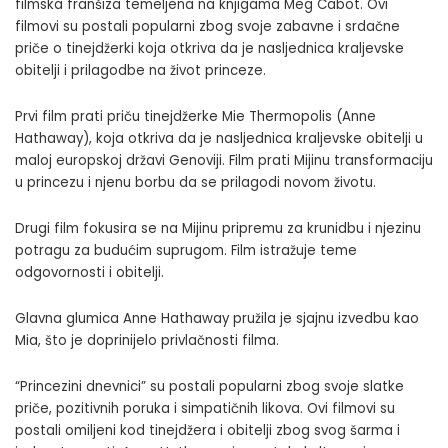
filmska franšiza temeljena na knjigama Meg Cabot. Ovi
filmovi su postali popularni zbog svoje zabavne i srdačne
priče o tinejdžerki koja otkriva da je nasljednica kraljevske
obitelji i prilagodbe na život princeze.
Prvi film prati priču tinejdžerke Mie Thermopolis (Anne
Hathaway), koja otkriva da je nasljednica kraljevske obitelji u
maloj europskoj državi Genoviji. Film prati Mijinu transformaciju
u princezu i njenu borbu da se prilagodi novom životu.
Drugi film fokusira se na Mijinu pripremu za krunidbu i njezinu
potragu za budućim suprugom. Film istražuje teme
odgovornosti i obitelji.
Glavna glumica Anne Hathaway pružila je sjajnu izvedbu kao
Mia, što je doprinijelo privlačnosti filma.
“Princezini dnevnici” su postali popularni zbog svoje slatke
priče, pozitivnih poruka i simpatičnih likova. Ovi filmovi su
postali omiljeni kod tinejdžera i obitelji zbog svog šarma i