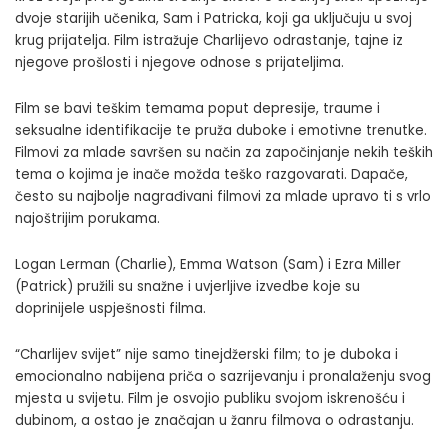
dvoje starijih učenika, Sam i Patricka, koji ga uključuju u svoj
krug prijatelja. Film istražuje Charlijevo odrastanje, tajne iz
njegove prošlosti i njegove odnose s prijateljima.
Film se bavi teškim temama poput depresije, traume i
seksualne identifikacije te pruža duboke i emotivne trenutke.
Filmovi za mlade savršen su način za započinjanje nekih teških
tema o kojima je inače možda teško razgovarati. Dapače,
često su najbolje nagrađivani filmovi za mlade upravo ti s vrlo
najoštrijim porukama.
Logan Lerman (Charlie), Emma Watson (Sam) i Ezra Miller
(Patrick) pružili su snažne i uvjerljive izvedbe koje su
doprinijele uspješnosti filma.
“Charlijev svijet” nije samo tinejdžerski film; to je duboka i
emocionalno nabijena priča o sazrijevanju i pronalaženju svog
mjesta u svijetu. Film je osvojio publiku svojom iskrenošću i
dubinom, a ostao je značajan u žanru filmova o odrastanju.