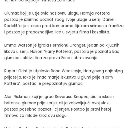
su neki od najboljih filmova za mlade
Glumac koji je utjelovio naslovnu ulogu, Harryja Pottera,
postao je iznimno poznat zbog svoje uloge u seriji. Daniel
Radcliffe je stasao pred kamerama tijekom snimanja franšize
i postao je prepoznatljivo lice u svijetu filma i kazališta.
Emma Watson je igrala Hermionu Granger, jedan od ključnih
likova u seriji. Nakon “Harry Pottera”, postala je poznata kao
glumica i aktivistica za prava žena i obrazovanje.
Rupert Grint je utjelovio Rona Weasleyja, Harryjevog najboljeg
prijatelja. Iako je imao manje iskustva u glumi prije “Harry
Pottera”, postao je prepoznatljiv glumac.
Alan Rickman, koji je igrao Severusa Snapea, bio je iskusni
britanski glumac prije serije, ali je zahvaljujući ovoj ulozi
postao posebno poznat i cijenjen. Postao je pravi heroj
filmova za mlade kroz ovu ulogu.