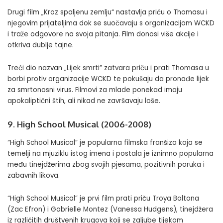
Drugi film „Kroz spaljenu zemlju“ nastavlja priču o Thomasu i
njegovim prijateljima dok se suočavaju s organizacijom WCKD
i traže odgovore na svoja pitanja. Film donosi više akcije i
otkriva dublje tajne.
Treći dio nazvan „Lijek smrti” zatvara priču i prati Thomasa u
borbi protiv organizacije WCKD te pokušaju da pronađe lijek
za smrtonosni virus. Filmovi za mlade ponekad imaju
apokaliptični štih, ali nikad ne završavaju loše.
9. High School Musical (2006-2008)
“High School Musical” je popularna filmska franšiza koja se
temelji na mjuziklu istog imena i postala je iznimno popularna
među tinejdžerima zbog svojih pjesama, pozitivnih poruka i
zabavnih likova.
“High School Musical” je prvi film prati priču Troya Boltona
(Zac Efron) i Gabrielle Montez (Vanessa Hudgens), tinejdžera
iz različitih društvenih krugova koji se zaljube tijekom