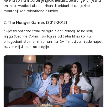
Helena Bonham Carter je igrala Bellatrix Lestrange, a njezina
iznimna izvedba i ekscentričan lik pridonijeli su njezinoj
reputaciji kao talentirane glumice.
2. The Hunger Games (2012-2015)
“Svjetski poznata franšiza “Igre gladi” temelji se na seriji
knjiga Suzanne Collins i sastoji se od četiri filma koji su
prilagođeni istoimenim romanima. Ovi filmovi za mlade napeti
su, zanimljivi i puni strategije.