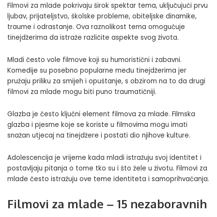
Filmovi za mlade pokrivaju širok spektar tema, uključujući prvu
ljubav, prijateljstvo, školske probleme, obiteljske dinamike,
traume i odrastanje. Ova raznolikost tema omogućuje
tinejdžerima da istraže različite aspekte svog života.
Mladi često vole filmove koji su humoristični i zabavni.
Komedije su posebno popularne među tinejdžerima jer
pružaju priliku za smijeh i opuštanje, s obzirom na to da drugi
filmovi za mlade mogu biti puno traumatičniji.
Glazba je često ključni element filmova za mlade. Filmska
glazba i pjesme koje se koriste u filmovima mogu imati
snažan utjecaj na tinejdžere i postati dio njihove kulture.
Adolescencija je vrijeme kada mladi istražuju svoj identitet i
postavljaju pitanja o tome tko su i što žele u životu. Filmovi za
mlade često istražuju ove teme identiteta i samoprihvaćanja.
Filmovi za mlade – 15 nezaboravnih