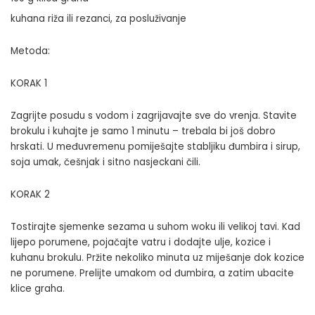
kuhana riža ili rezanci, za posluživanje
Metoda:
KORAK 1
Zagrijte posudu s vodom i zagrijavajte sve do vrenja. Stavite
brokulu i kuhajte je samo 1 minutu – trebala bi još dobro
hrskati. U međuvremenu pomiješajte stabljiku đumbira i sirup,
soja umak, češnjak i sitno nasjeckani čili.
KORAK 2
Tostirajte sjemenke sezama u suhom woku ili velikoj tavi. Kad
lijepo porumene, pojačajte vatru i dodajte ulje, kozice i
kuhanu brokulu. Pržite nekoliko minuta uz miješanje dok kozice
ne porumene. Prelijte umakom od đumbira, a zatim ubacite
klice graha.