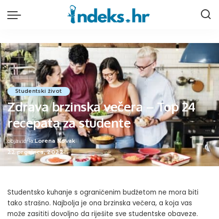
Studentski život
Zdrava brzinska večera – Top 24
recepata za studente
objavio/la
Lorena Novak
Posted
22 prosinca, 2022
by
Studentsko kuhanje s ograničenim budžetom ne mora biti
tako strašno. Najbolja je ona brzinska večera, a koja vas
može zasititi dovoljno da riješite sve studentske obaveze.