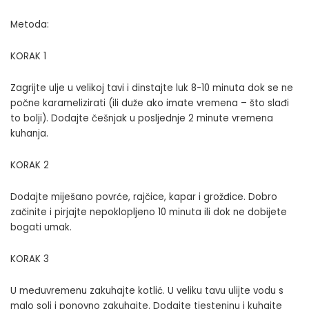
Metoda:
KORAK 1
Zagrijte ulje u velikoj tavi i dinstajte luk 8-10 minuta dok se ne
počne karamelizirati (ili duže ako imate vremena – što slađi
to bolji). Dodajte češnjak u posljednje 2 minute vremena
kuhanja.
KORAK 2
Dodajte miješano povrće, rajčice, kapar i grožđice. Dobro
začinite i pirjajte nepoklopljeno 10 minuta ili dok ne dobijete
bogati umak.
KORAK 3
U međuvremenu zakuhajte kotlić. U veliku tavu ulijte vodu s
malo soli i ponovno zakuhajte. Dodajte tjesteninu i kuhajte