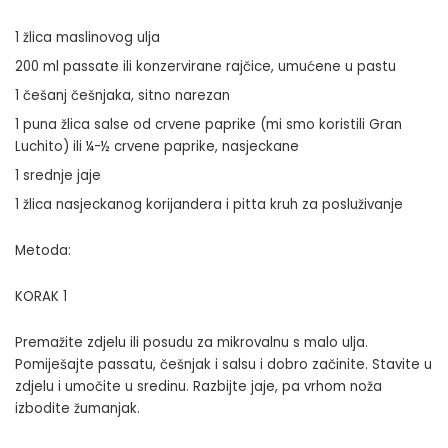
1 žlica maslinovog ulja
200 ml passate ili konzervirane rajčice, umućene u pastu
1 češanj češnjaka, sitno narezan
1 puna žlica salse od crvene paprike (mi smo koristili Gran
Luchito) ili ¼-½ crvene paprike, nasjeckane
1 srednje jaje
1 žlica nasjeckanog korijandera i pitta kruh za posluživanje
Metoda:
KORAK 1
Premažite zdjelu ili posudu za mikrovalnu s malo ulja.
Pomiješajte passatu, češnjak i salsu i dobro začinite. Stavite u
zdjelu i umočite u sredinu. Razbijte jaje, pa vrhom noža
izbodite žumanjak.