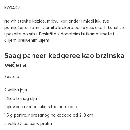
KORAK 3
Na vrh stavite kozice, mrkvu, korijander i mladi luk, sve
pomiješajte, zatim izlomite krekere od kozica, ako ih koristite,
i pospite po vrhu. Poslužite s dodatnim kriškama limete i
čilijem prelivenim uljem.
Saag paneer kedgeree kao brzinska
večera
Sastojci:
2 velika jaja
1 žlica biljnog ulja
1 glavica crvenog luka sitno narezana
115 g panira, narezanog na kockice od 2-3 cm
2 velike žlice curry praha