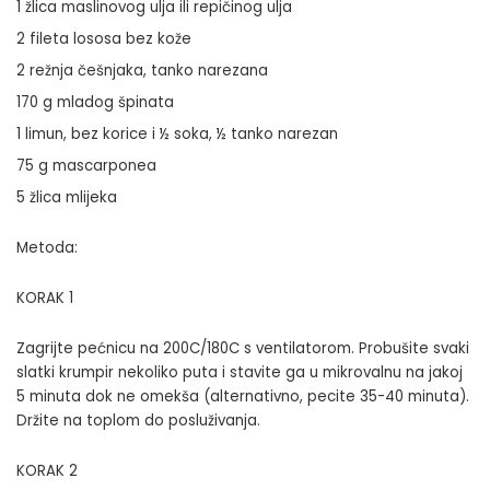
1 žlica maslinovog ulja ili repičinog ulja
2 fileta lososa bez kože
2 režnja češnjaka, tanko narezana
170 g mladog špinata
1 limun, bez korice i ½ soka, ½ tanko narezan
75 g mascarponea
5 žlica mlijeka
Metoda:
KORAK 1
Zagrijte pećnicu na 200C/180C s ventilatorom. Probušite svaki
slatki krumpir nekoliko puta i stavite ga u mikrovalnu na jakoj
5 minuta dok ne omekša (alternativno, pecite 35-40 minuta).
Držite na toplom do posluživanja.
KORAK 2