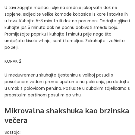
U tavi zagrijte maslac i ulje na srednje jakoj vatri dok ne
zapjene. Iscijedite velike komade kobasice iz kore i stavite ih
u tavu. Kuhajte 5-8 minuta ili dok ne porumeni. Dodajte gljive i
kuhajte još 5 minuta dok ne počnu dobivati smeđu boju.
Promiješajte papriku i kuhajte 1 minutu prije nego što
umiješate kiselo vrhnje, senf i temeljac. Zakuhajte i začinite
po želji.
KORAK 2
U međuvremenu skuhajte tjesteninu u velikoj posudi s
posoljenom vodom prema uputama na pakiranju, pa dodajte
u umak s polovicom peršina. Poslužite u dubokim zdjelicama s
preostalim peršinom posutim po vrhu.
Mikrovalna shakshuka kao brzinska
večera
Sastojci: