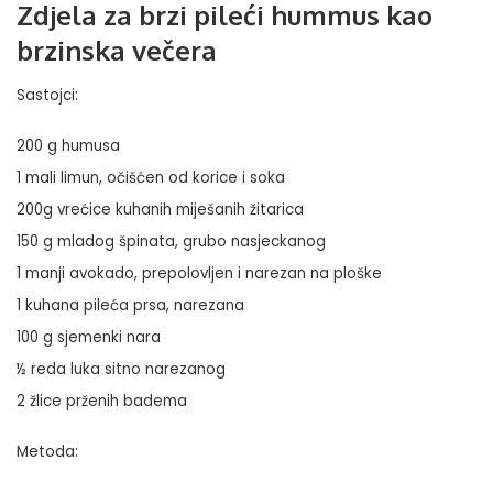
Zdjela za brzi pileći hummus kao
brzinska večera
Sastojci:
200 g humusa
1 mali limun, očišćen od korice i soka
200g vrećice kuhanih miješanih žitarica
150 g mladog špinata, grubo nasjeckanog
1 manji avokado, prepolovljen i narezan na ploške
1 kuhana pileća prsa, narezana
100 g sjemenki nara
½ reda luka sitno narezanog
2 žlice prženih badema
Metoda: