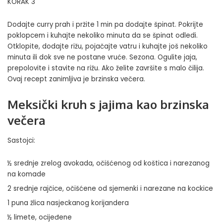
KORAK 3
Dodajte curry prah i pržite 1 min pa dodajte špinat. Pokrijte
poklopcem i kuhajte nekoliko minuta da se špinat odledi.
Otklopite, dodajte rižu, pojačajte vatru i kuhajte još nekoliko
minuta ili dok sve ne postane vruće. Sezona. Ogulite jaja,
prepolovite i stavite na rižu. Ako želite završite s malo čilija.
Ovaj recept zanimljiva je brzinska večera.
Meksički kruh s jajima kao brzinska
večera
Sastojci:
½ srednje zrelog avokada, očišćenog od koštica i narezanog
na komade
2 srednje rajčice, očišćene od sjemenki i narezane na kockice
1 puna žlica nasjeckanog korijandera
½ limete, ocijeđene