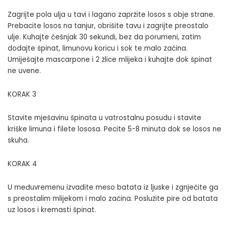
Zagrijte pola ulja u tavi i lagano zapržite losos s obje strane.
Prebacite losos na tanjur, obrišite tavu i zagrijte preostalo
ulje. Kuhajte češnjak 30 sekundi, bez da porumeni, zatim
dodajte špinat, limunovu koricu i sok te malo začina.
Umiješajte mascarpone i 2 žlice mlijeka i kuhajte dok špinat
ne uvene.
KORAK 3
Stavite mješavinu špinata u vatrostalnu posudu i stavite
kriške limuna i filete lososa. Pecite 5-8 minuta dok se losos ne
skuha.
KORAK 4
U međuvremenu izvadite meso batata iz ljuske i zgnječite ga
s preostalim mlijekom i malo začina. Poslužite pire od batata
uz losos i kremasti špinat.