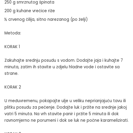
250 g smrznutog špinata
200 g kuhane vrećice riže
½ crvenog čilija, sitno narezanog (po želji)
Metoda:
KORAK 1
Zakuhajte srednju posudu s vodom. Dodajte jaja i kuhajte 7
minuta, zatim ih stavite u zdjelu hladne vode i ostavite sa
strane.
KORAK 2
U međuvremenu, pokapajte ulje u veliku neprianjajuću tavu ili
plitku posudu za pečenje. Dodajte luk i pržite na srednje jakoj
vatri 5 minuta. Na vrh stavite panir i pržite 5 minuta ili dok
ravnomjerno ne porumeni i dok se luk ne počne karamelizirati.