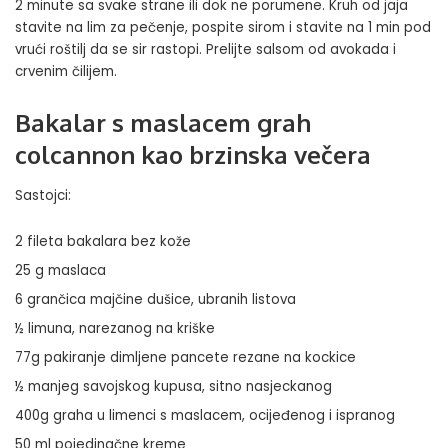
2 minute sa svake strane ili dok ne porumene. Kruh od jaja
stavite na lim za pečenje, pospite sirom i stavite na 1 min pod
vrući roštilj da se sir rastopi. Prelijte salsom od avokada i
crvenim čilijem.
Bakalar s maslacem grah
colcannon kao brzinska večera
Sastojci:
2 fileta bakalara bez kože
25 g maslaca
6 grančica majčine dušice, ubranih listova
½ limuna, narezanog na kriške
77g pakiranje dimljene pancete rezane na kockice
½ manjeg savojskog kupusa, sitno nasjeckanog
400g graha u limenci s maslacem, ocijeđenog i ispranog
50 ml pojedinačne kreme