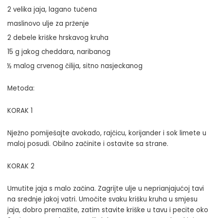
2 velika jaja, lagano tučena
maslinovo ulje za prženje
2 debele kriške hrskavog kruha
15 g jakog cheddara, naribanog
½ malog crvenog čilija, sitno nasjeckanog
Metoda:
KORAK 1
Nježno pomiješajte avokado, rajčicu, korijander i sok limete u
maloj posudi. Obilno začinite i ostavite sa strane.
KORAK 2
Umutite jaja s malo začina. Zagrijte ulje u neprianjajućoj tavi
na srednje jakoj vatri. Umočite svaku krišku kruha u smjesu
jaja, dobro premažite, zatim stavite kriške u tavu i pecite oko