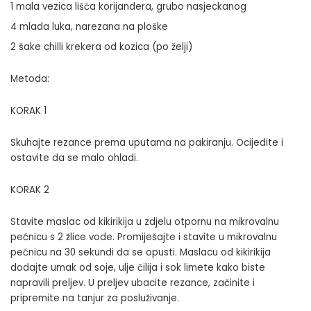
1 mala vezica lišća korijandera, grubo nasjeckanog
4 mlada luka, narezana na ploške
2 šake chilli krekera od kozica (po želji)
Metoda:
KORAK 1
Skuhajte rezance prema uputama na pakiranju. Ocijedite i
ostavite da se malo ohladi.
KORAK 2
Stavite maslac od kikirikija u zdjelu otpornu na mikrovalnu
pećnicu s 2 žlice vode. Promiješajte i stavite u mikrovalnu
pećnicu na 30 sekundi da se opusti. Maslacu od kikirikija
dodajte umak od soje, ulje čilija i sok limete kako biste
napravili preljev. U preljev ubacite rezance, začinite i
pripremite na tanjur za posluživanje.