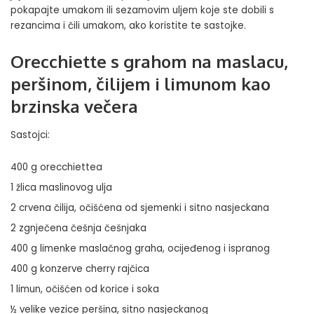
pokapajte umakom ili sezamovim uljem koje ste dobili s
rezancima i čili umakom, ako koristite te sastojke.
Orecchiette s grahom na maslacu,
peršinom, čilijem i limunom kao
brzinska večera
Sastojci:
400 g orecchiettea
1 žlica maslinovog ulja
2 crvena čilija, očišćena od sjemenki i sitno nasjeckana
2 zgnječena češnja češnjaka
400 g limenke maslačnog graha, ocijeđenog i ispranog
400 g konzerve cherry rajčica
1 limun, očišćen od korice i soka
½ velike vezice peršina, sitno nasjeckanog