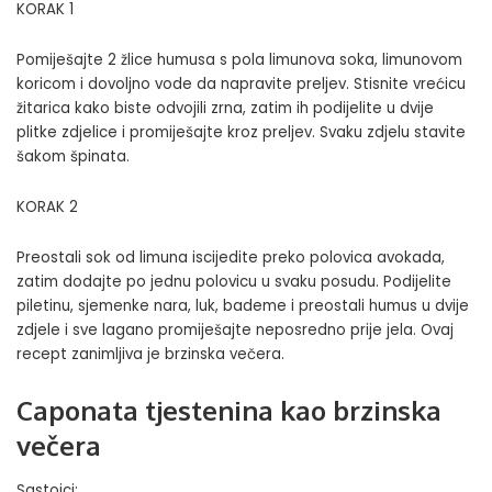
KORAK 1
Pomiješajte 2 žlice humusa s pola limunova soka, limunovom
koricom i dovoljno vode da napravite preljev. Stisnite vrećicu
žitarica kako biste odvojili zrna, zatim ih podijelite u dvije
plitke zdjelice i promiješajte kroz preljev. Svaku zdjelu stavite
šakom špinata.
KORAK 2
Preostali sok od limuna iscijedite preko polovica avokada,
zatim dodajte po jednu polovicu u svaku posudu. Podijelite
piletinu, sjemenke nara, luk, bademe i preostali humus u dvije
zdjele i sve lagano promiješajte neposredno prije jela. Ovaj
recept zanimljiva je brzinska večera.
Caponata tjestenina kao brzinska
večera
Sastojci: