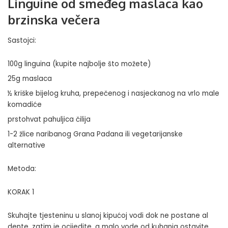
Linguine od smeđeg maslaca kao
brzinska večera
Sastojci:
100g linguina (kupite najbolje što možete)
25g maslaca
½ kriške bijelog kruha, prepečenog i nasjeckanog na vrlo male
komadiće
prstohvat pahuljica čilija
1-2 žlice naribanog Grana Padana ili vegetarijanske
alternative
Metoda:
KORAK 1
Skuhajte tjesteninu u slanoj kipućoj vodi dok ne postane al
dente, zatim je ocijedite, a malo vode od kuhanja ostavite.