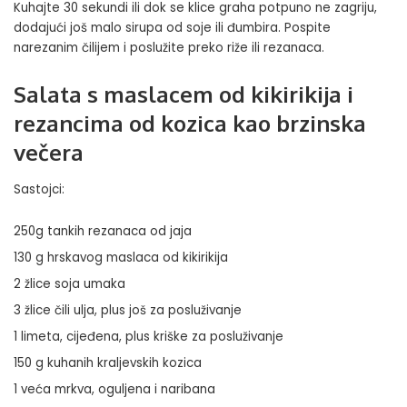
Kuhajte 30 sekundi ili dok se klice graha potpuno ne zagriju,
dodajući još malo sirupa od soje ili đumbira. Pospite
narezanim čilijem i poslužite preko riže ili rezanaca.
Salata s maslacem od kikirikija i
rezancima od kozica kao brzinska
večera
Sastojci:
250g tankih rezanaca od jaja
130 g hrskavog maslaca od kikirikija
2 žlice soja umaka
3 žlice čili ulja, plus još za posluživanje
1 limeta, cijeđena, plus kriške za posluživanje
150 g kuhanih kraljevskih kozica
1 veća mrkva, oguljena i naribana