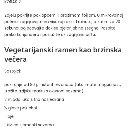
KORAK 2
Zdjelu pokrijte poklopcem ili prozirnom folijom. U mikrovalnoj
pećnici zagrijavajte na visokoj razini 1 minutu, a zatim za 20
sekundi pojačavajte dok se bjelanjak ne stegne. Pospite
preko korijandera i poslužite uz zagrijanu pittu.
Vegetarijanski ramen kao brzinska
večera
Sastojci:
pakiranje od 80 g instant rezanaca (ako imate mogućnost,
tražite azijsku marku s okusom sezama)
2 mlada luka sitno nasjeckana
½ glave pak choi
1 jaje
1 žličica sjemenki sezama