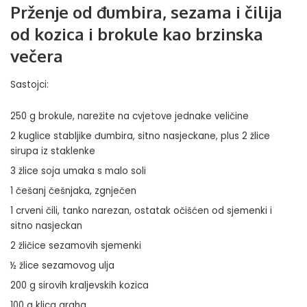
Prženje od đumbira, sezama i čilija
od kozica i brokule kao brzinska
večera
Sastojci:
250 g brokule, narežite na cvjetove jednake veličine
2 kuglice stabljike đumbira, sitno nasjeckane, plus 2 žlice
sirupa iz staklenke
3 žlice soja umaka s malo soli
1 češanj češnjaka, zgnječen
1 crveni čili, tanko narezan, ostatak očišćen od sjemenki i
sitno nasjeckan
2 žličice sezamovih sjemenki
½ žlice sezamovog ulja
200 g sirovih kraljevskih kozica
100 g klica graha