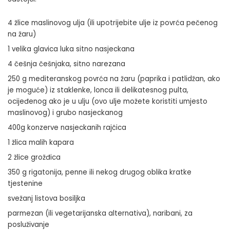
4 žlice maslinovog ulja (ili upotrijebite ulje iz povrća pečenog
na žaru)
1 velika glavica luka sitno nasjeckana
4 češnja češnjaka, sitno narezana
250 g mediteranskog povrća na žaru (paprika i patlidžan, ako
je moguće) iz staklenke, lonca ili delikatesnog pulta,
ocijeđenog ako je u ulju (ovo ulje možete koristiti umjesto
maslinovog) i grubo nasjeckanog
400g konzerve nasjeckanih rajčica
1 žlica malih kapara
2 žlice grožđica
350 g rigatonija, penne ili nekog drugog oblika kratke
tjestenine
svežanj listova bosiljka
parmezan (ili vegetarijanska alternativa), naribani, za
posluživanje