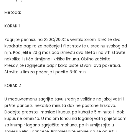
Metoda:
KORAK 1
Zagrijte pećnicu na 220C/200C s ventilatorom. Izrežite dva
kvadrata papira za pečenje i filet stavite u sredinu svakog od
njih. Podijelite 20 g maslaca između dva fileta i na vrh stavite
nekoliko listića timijana i kriške limuna. Obilno začinite.
Presavijte i zgnječite papir kako biste stvorili dva paketića.
Stavite u lim za pečenje i pecite 8-10 min.
KORAK 2
U međuvremenu zagrijte tavu srednje veličine na jakoj vatri i
pržite pancetu nekoliko minuta dok ne postane hrskava.
Dodajte preostali maslac i kupus, pa kuhajte 5 minuta ili dok
kupus ne omekša. U malom loncu na laganoj vatri gnječilicom
za krumpir lagano zgnječite mahune, pa ih umiješajte u
smjesu kelja i pancete. Promiješajte vrhnje da se opusti i