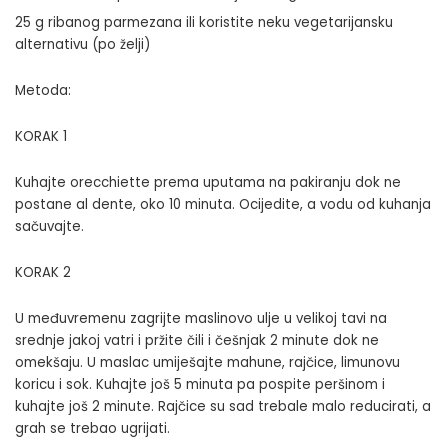
25 g ribanog parmezana ili koristite neku vegetarijansku
alternativu (po želji)
Metoda:
KORAK 1
Kuhajte orecchiette prema uputama na pakiranju dok ne
postane al dente, oko 10 minuta. Ocijedite, a vodu od kuhanja
sačuvajte.
KORAK 2
U međuvremenu zagrijte maslinovo ulje u velikoj tavi na
srednje jakoj vatri i pržite čili i češnjak 2 minute dok ne
omekšaju. U maslac umiješajte mahune, rajčice, limunovu
koricu i sok. Kuhajte još 5 minuta pa pospite peršinom i
kuhajte još 2 minute. Rajčice su sad trebale malo reducirati, a
grah se trebao ugrijati.