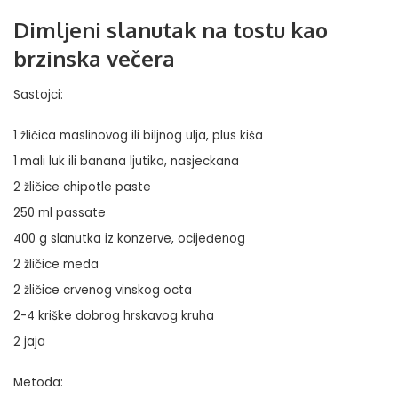
Dimljeni slanutak na tostu kao
brzinska večera
Sastojci:
1 žličica maslinovog ili biljnog ulja, plus kiša
1 mali luk ili banana ljutika, nasjeckana
2 žličice chipotle paste
250 ml passate
400 g slanutka iz konzerve, ocijeđenog
2 žličice meda
2 žličice crvenog vinskog octa
2-4 kriške dobrog hrskavog kruha
2 jaja
Metoda: