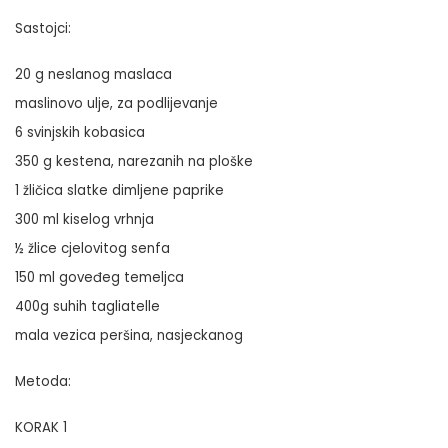
Sastojci:
20 g neslanog maslaca
maslinovo ulje, za podlijevanje
6 svinjskih kobasica
350 g kestena, narezanih na ploške
1 žličica slatke dimljene paprike
300 ml kiselog vrhnja
½ žlice cjelovitog senfa
150 ml goveđeg temeljca
400g suhih tagliatelle
mala vezica peršina, nasjeckanog
Metoda:
KORAK 1