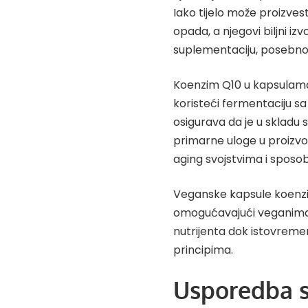
Iako tijelo može proizve
opada, a njegovi biljni iz
suplementaciju, posebno
Koenzim Q10 u kapsulam
koristeći fermentaciju sa
osigurava da je u sklad
primarne uloge u proizvod
aging svojstvima i sposobn
Veganske kapsule koenzim
omogućavajući veganima 
nutrijenta dok istovreme
principima.
Usporedba s