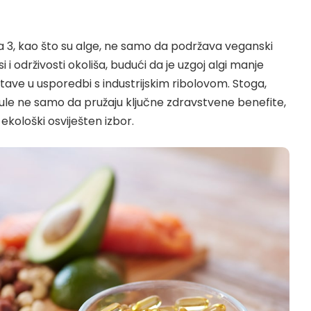
ga 3, kao što su alge, ne samo da podržava veganski
i i održivosti okoliša, budući da je uzgoj algi manje
ave u usporedbi s industrijskim ribolovom. Stoga,
e ne samo da pružaju ključne zdravstvene benefite,
i ekološki osviješten izbor.