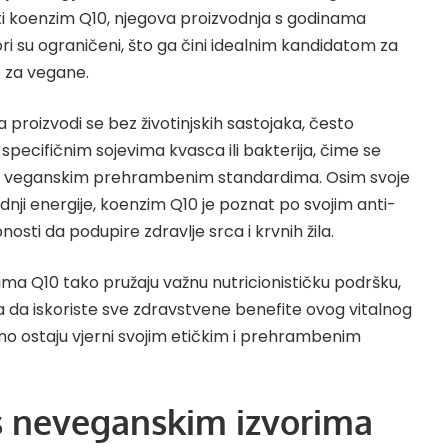
sti koenzim Q10, njegova proizvodnja s godinama
vori su ograničeni, što ga čini idealnim kandidatom za
 za vegane.
a
proizvodi se bez životinjskih sastojaka, često
 specifičnim sojevima kvasca ili bakterija, čime se
u s veganskim prehrambenim standardima. Osim svoje
nji energije, koenzim Q10 je poznat po svojim anti-
osti da podupire zdravlje srca i krvnih žila.
a Q10 tako pružaju važnu nutricionističku podršku,
da iskoriste sve zdravstvene benefite ovog vitalnog
no ostaju vjerni svojim etičkim i prehrambenim
 neveganskim izvorima