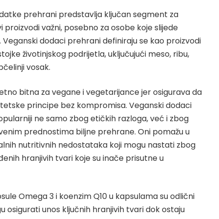
atke prehrani predstavlja ključan segment za
i proizvodi važni, posebno za osobe koje slijede
 Veganski dodaci prehrani definiraju se kao proizvodi
tojke životinjskog podrijetla, uključujući meso, ribu,
pčelinji vosak.
zetno bitna za vegane i vegetarijance jer osigurava da
etetske principe bez kompromisa. Veganski dodaci
opularniji ne samo zbog etičkih razloga, već i zbog
stvenim prednostima biljne prehrane. Oni pomažu u
lnih nutritivnih nedostataka koji mogu nastati zbog
ih hranjivih tvari koje su inače prisutne u
psule Omega 3
i koenzim Q10 u kapsulama su odlični
 osigurati unos ključnih hranjivih tvari dok ostaju