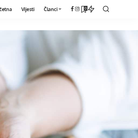
0
četna
Vijesti
Članci