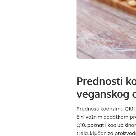
Prednosti k
veganskog o
Prednosti koenzima Q10 
čini važnim dodatkom pr
Q10, poznat i kao ubikinon
tijela, ključan za proizvo