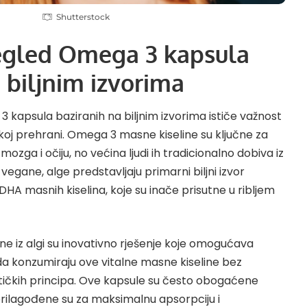
Shutterstock
egled Omega 3 kapsula
 biljnim izvorima
 kapsula baziranih na biljnim izvorima ističe važnost
koj prehrani. Omega 3 masne kiseline su ključne za
mozga i očiju, no većina ljudi ih tradicionalno dobiva iz
a vegane, alge predstavljaju primarni biljni izvor
HA masnih kiselina, koje su inače prisutne u ribljem
 iz algi su inovativno rješenje koje omogućava
a konzumiraju ove vitalne masne kiseline bez
tičkih principa. Ove kapsule su često obogaćene
prilagođene su za maksimalnu apsorpciju i