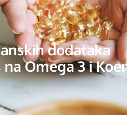
anskih dodataka
s na Omega 3 i Koe