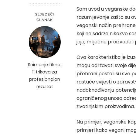
Sam uvod u veganske dod
SLJEDEĆI
razumijevanje zašto su ov
ČLANAK
veganski način prehrane.
koji ne sadrže nikakve sas
jaja, mliječne proizvode i 
Ova karakteristika je izu
Snimanje filma:
mogu održavati svoje dij
11 trikova za
prehrani postali su sve p
profesionalan
rastuće svijesti o zdrav
rezultat
nadoknađivanju potencija
ograničenog unosa određen
životinjskim proizvodima.
Na primjer,
veganske ka
primjeri kako vegani mogu