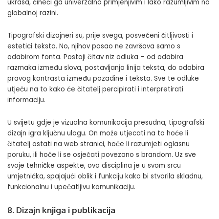
ukrasa, čineći ga univerzalno primjenjivim i lako razumljivim na
globalnoj razini.
Tipografski dizajneri su, prije svega, posvećeni čitljivosti i
estetici teksta. No, njihov posao ne završava samo s
odabirom fonta. Postoji čitav niz odluka – od odabira
razmaka između slova, postavljanja linija teksta, do odabira
pravog kontrasta između pozadine i teksta. Sve te odluke
utječu na to kako će čitatelj percipirati i interpretirati
informaciju.
U svijetu gdje je vizualna komunikacija presudna, tipografski
dizajn igra ključnu ulogu. On može utjecati na to hoće li
čitatelj ostati na web stranici, hoće li razumjeti oglasnu
poruku, ili hoće li se osjećati povezano s brandom. Uz sve
svoje tehničke aspekte, ova disciplina je u svom srcu
umjetnička, spajajući oblik i funkciju kako bi stvorila skladnu,
funkcionalnu i upečatljivu komunikaciju.
8. Dizajn knjiga i publikacija