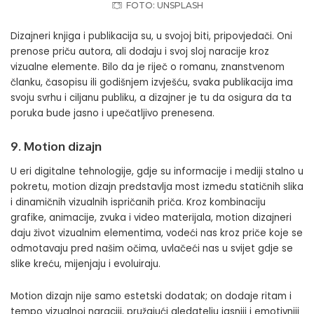
FOTO: UNSPLASH
Dizajneri knjiga i publikacija su, u svojoj biti, pripovjedači. Oni
prenose priču autora, ali dodaju i svoj sloj naracije kroz
vizualne elemente. Bilo da je riječ o romanu, znanstvenom
članku, časopisu ili godišnjem izvješću, svaka publikacija ima
svoju svrhu i ciljanu publiku, a dizajner je tu da osigura da ta
poruka bude jasno i upečatljivo prenesena.
9. Motion dizajn
U eri digitalne tehnologije, gdje su informacije i mediji stalno u
pokretu, motion dizajn predstavlja most između statičnih slika
i dinamičnih vizualnih ispričanih priča. Kroz kombinaciju
grafike, animacije, zvuka i video materijala, motion dizajneri
daju život vizualnim elementima, vodeći nas kroz priče koje se
odmotavaju pred našim očima, uvlačeći nas u svijet gdje se
slike kreću, mijenjaju i evoluiraju.
Motion dizajn nije samo estetski dodatak; on dodaje ritam i
tempo vizualnoj naraciji, pružajući gledatelju jasniji i emotivniji