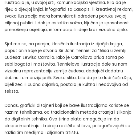
Ilustracija je, u svojoj srži, komunikacijska vještina. Bilo da je
riječ o dječjoj knjizi, infografici za časopis, ili kreativnoj reklami,
svaka ilustracija mora komunicirati određenu poruku svojoj
ciljanoj publici. I dok je estetika važna, ključna je sposobnost
prenošenja osjećaja, informacija ili ideje kroz vizualno djelo.
Sjetimo se, na primjer, klasičnih ilustracija iz dječjih knjiga,
poput onih koje je stvorio Sir John Tenniel za “Alisa u zemlji
čudesa”
Lewisa Carrolla
. Iako je Carrollova priča sama po
sebi bogata i maštovita, Tennielove ilustracije dale su nam
vizualnu reprezentaciju zemlje čudesa, dodajući dodatnu
dubinu i dimenziju priči. Svaka slika, bilo da je to ludi šeširdžija,
bijeli zec ili čudna čajanka, postala je kultna i neodvojiva od
teksta.
Danas, grafički dizajneri koji se bave ilustracijama koriste se
raznim tehnikama, od tradicionalnih metoda crtanja i slikanja
do digitalnih tehnika. Ova širina alata omogućuje im da
eksperimentiraju i kreiraju različite stilove, prilagođavajući se
različitim medijima i ciljanom tržištu.