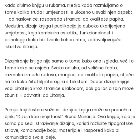
Kada držimo knjigu u rukama, rijetko kada razmišljamo o
tome koliko truda i umješnosti je uloženo u svaki njen aspekt
– od naslovnice, rasporeda stranica, do kvalitete papira.
Međutim, dizajn knjiga i publikacija je duboko ukorijenjena
umjetnost, koja kombinira estetiku, funkcionalnost i
psihologiju kako bi stvorila koherentno, zadovoljavajuće
iskustvo čitanja.
Dizajniranje knjige nije samo o tome kako ona izgleda, već i o
tome kako se osjeća. Svaka odluka, od veličine fonta,
razmaka između redova, margina, do kvalitete papira, utječe
na to kako čitatelj interagira s tekstom. Dobar dizajn knjige
vodi čitatelja kroz stranice s lakoćom, dok ga loš dizajn može
zbuniti ili odvratiti od čitanja.
Primjer koji ilustrira važnost dizajna knjiga može se pronaći u
djelu “Dizajn kao umjetnost” Bruna Munarija. Ova knjiga, koja je
sama po sebi istraživanje dizajna, koristi različite tipografske
stilove, kombinacije boja, materijale i raspored kako bi
komunicirala svoje ideje.