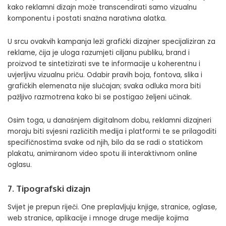
kako reklamni dizajn može transcendirati samo vizualnu
komponentu i postati snažna narativna alatka.
U srcu ovakvih kampanja leži grafički dizajner specijaliziran za
reklame, čija je uloga razumjeti ciljanu publiku, brand i
proizvod te sintetizirati sve te informacije u koherentnu i
uvjerljivu vizualnu priču. Odabir pravih boja, fontova, slika i
grafičkih elemenata nije slučajan; svaka odluka mora biti
pažljivo razmotrena kako bi se postigao željeni učinak.
Osim toga, u današnjem digitalnom dobu, reklamni dizajneri
moraju biti svjesni različitih medija i platformi te se prilagoditi
specifičnostima svake od njih, bilo da se radi o statičkom
plakatu, animiranom video spotu ili interaktivnom online
oglasu.
7. Tipografski dizajn
Svijet je prepun riječi. One preplavljuju knjige, stranice, oglase,
web stranice, aplikacije i mnoge druge medije kojima