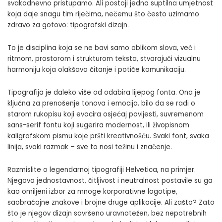
svakodnevno pristupamo. Ali postoji jedna suptilna umjetnost
koja daje snagu tim riječima, nečemu što često uzimamo
zdravo za gotovo: tipografski dizajn.
To je disciplina koja se ne bavi samo oblikom slova, već i
ritmom, prostorom i strukturom teksta, stvarajući vizualnu
harmoniju koja olakšava čitanje i potiče komunikaciju.
Tipografija je daleko više od odabira lijepog fonta. Ona je
ključna za prenošenje tonova i emocija, bilo da se radi o
starom rukopisu koji evocira osjećaj povijesti, suvremenom
sans-serif fontu koji sugerira modernost, ili živopisnom
kaligrafskom pismu koje pršti kreativnošću. Svaki font, svaka
linija, svaki razmak – sve to nosi težinu i značenje.
Razmislite o legendarnoj tipografiji Helvetica, na primjer.
Njegova jednostavnost, čitljivost i neutralnost postavile su ga
kao omiljeni izbor za mnoge korporativne logotipe,
saobraćajne znakove i brojne druge aplikacije. Ali zašto? Zato
što je njegov dizajn savršeno uravnotežen, bez nepotrebnih