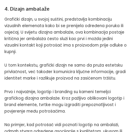
4. Dizajn ambalaže
Grafički dizajn, u svojoj suštini, predstavlja kombinaciju
vizualnih elemenata kako bi se prenijela određena poruka ili
osjećaj. U svijetu dizajna ambalaže, ova kombinacija postaje
kritična jer ambalaža često služi kao prvi i možda jedini
vizualni kontakt koji potrošač ima s proizvodom prije odluke o
kupnji.
U tom kontekstu, grafički dizajn ne samo da pruža estetsku
privlačnost, već također komunicira ključne informacije, gradi
identitet marke i razlikuje proizvod na zasićenom tržištu.
Prvo i najvažnije, logotip i branding su kameni temeljci
grafičkog dizajna ambalaže. Kroz pažljivo oblikovani logotip i
brand elemente, tvrtke mogu izgraditi prepoznatljivost i
povjerenje među potrošačima.
Na primjer, kad potrošač vidi poznati logotip na ambalaži,
odmah stvara određene asocijacije s kvalitetom, ukusom ili