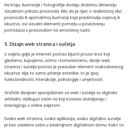
Na kraju, ilustracije i fotografije dodaju dodatnu dimenziju
vizualnom prikazu proizvoda. Bilo da je riječ o realističnoj slici
proizvoda ili apstraktnoj ilustraciji koja predstavlja osjećaj ili
iskustvo, ovi vizualni elementi pomažu u povezivanju
potrošača s proizvodom na emotivnoj razini.
5. Dizajn web stranica i sučelja
U svijetu gdje je internet postao ključni prozor kroz koji
gledamo, kupujemo, učimo i komuniciramo, dizajn web
stranica i sučelja postao je presudan element svakodnevnog
iskustva. Nije to samo pitanje estetike; to je spoj
funkcionalnosti, interakcije, psihologije i umjetnosti.
Grafički dizajneri specijalizirani za web i sučelja su digitalni
arhitekti, oblikujući način na koji korisnici doživljavaju i
interagiraju s online svijetom.
Svaka web stranica, svaka aplikacija, svako digitalno sučelje
je kao zasebna soba u beskrajnom digitalnom domu. Kako ta