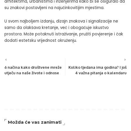
arhitektima, urbanistima i inženjerima kako bi se osiguralo da
su znakovi postavljeni na najučinkovitijim mjestima.
U svom najboljem izdanju, dizajn znakova i signalizacije ne
samo da olakšava kretanje, već i obogaćuje iskustvo
prostora. Može potaknuti istraživanje, pružiti povjerenje i čak
dodati estetsku vrijednost okruženju.
6 načina kako društvene mreže
Koliko tjedana ima godina? I još
utječu na naše živote i odnose
4 važna pitanja o kalendaru
Možda će vas zanimati