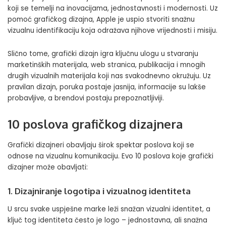
koji se temelji na inovacijama, jednostavnosti i modernosti. Uz
pomoć grafičkog dizajna, Apple je uspio stvoriti snažnu
vizualnu identifikaciju koja odražava njihove vrijednosti i misiju.
Slično tome, grafički dizajn igra ključnu ulogu u stvaranju
marketinških materijala, web stranica, publikacija i mnogih
drugih vizualnih materijala koji nas svakodnevno okružuju. Uz
pravilan dizajn, poruka postaje jasnija, informacije su lakše
probavljive, a brendovi postaju prepoznatljiviji.
10 poslova grafičkog dizajnera
Grafički dizajneri obavljaju širok spektar poslova koji se
odnose na vizualnu komunikaciju. Evo 10 poslova koje grafički
dizajner može obavljati:
1. Dizajniranje logotipa i vizualnog identiteta
U srcu svake uspješne marke leži snažan vizualni identitet, a
ključ tog identiteta često je logo – jednostavna, ali snažna