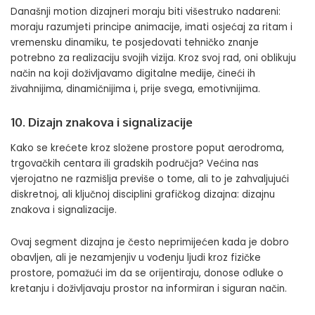
Današnji motion dizajneri moraju biti višestruko nadareni:
moraju razumjeti principe animacije, imati osjećaj za ritam i
vremensku dinamiku, te posjedovati tehničko znanje
potrebno za realizaciju svojih vizija. Kroz svoj rad, oni oblikuju
način na koji doživljavamo digitalne medije, čineći ih
živahnijima, dinamičnijima i, prije svega, emotivnijima.
10. Dizajn znakova i signalizacije
Kako se krećete kroz složene prostore poput aerodroma,
trgovačkih centara ili gradskih područja? Većina nas
vjerojatno ne razmišlja previše o tome, ali to je zahvaljujući
diskretnoj, ali ključnoj disciplini grafičkog dizajna: dizajnu
znakova i signalizacije.
Ovaj segment dizajna je često neprimijećen kada je dobro
obavljen, ali je nezamjenjiv u vođenju ljudi kroz fizičke
prostore, pomažući im da se orijentiraju, donose odluke o
kretanju i doživljavaju prostor na informiran i siguran način.