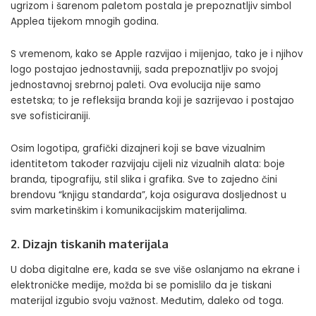
ugrizom i šarenom paletom postala je prepoznatljiv simbol
Applea tijekom mnogih godina.
S vremenom, kako se Apple razvijao i mijenjao, tako je i njihov
logo postajao jednostavniji, sada prepoznatljiv po svojoj
jednostavnoj srebrnoj paleti. Ova evolucija nije samo
estetska; to je refleksija branda koji je sazrijevao i postajao
sve sofisticiraniji.
Osim logotipa, grafički dizajneri koji se bave vizualnim
identitetom također razvijaju cijeli niz vizualnih alata: boje
branda, tipografiju, stil slika i grafika. Sve to zajedno čini
brendovu “knjigu standarda”, koja osigurava dosljednost u
svim marketinškim i komunikacijskim materijalima.
2. Dizajn tiskanih materijala
U doba digitalne ere, kada se sve više oslanjamo na ekrane i
elektroničke medije, možda bi se pomislilo da je tiskani
materijal izgubio svoju važnost. Međutim, daleko od toga.