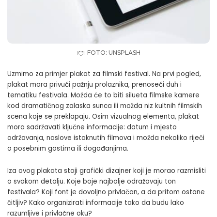
FOTO: UNSPLASH
Uzmimo za primjer plakat za filmski festival. Na prvi pogled,
plakat mora privući pažnju prolaznika, prenoseći duh i
tematiku festivala. Možda će to biti silueta filmske kamere
kod dramatičnog zalaska sunca ili možda niz kultnih filmskih
scena koje se preklapaju. Osim vizualnog elementa, plakat
mora sadržavati ključne informacije: datum i mjesto
održavanja, naslove istaknutih filmova i možda nekoliko riječi
o posebnim gostima ili događanjima.
Iza ovog plakata stoji grafički dizajner koji je morao razmisliti
o svakom detalju. Koje boje najbolje odražavaju ton
festivala? Koji font je dovoljno privlačan, a da pritom ostane
čitljiv? Kako organizirati informacije tako da budu lako
razumljive i privlačne oku?