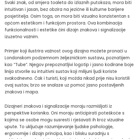
Svaki znak, od smjera toaleta do izlaznih putokaza, mora biti
intuitivan i jasan, bez obzira na jezične ili kulturne barijere
posjetitelja. Osim toga, on mora biti vizualno konzistentan s
općom estetikom i funkcijom prostora. Ova kombinacija
funkcionalnosti i estetike čini dizajn znakova i signalizacije
izuzetno važnim.
Primjer koji ilustrira važnost ovog dizajna možete pronaći u
Londonskom podzemnom željezničkom sustavu, poznatijem
kao “Tube”. Njegov prepoznatljivi logotip i jasno kodirane boje
linija stvorile su intuitivni sustav koji milijuni ljudi koriste
svakodnevno. Čak i turisti, koji možda nikad prije nisu koristili
ovaj sustav, brzo se snalaze uz pomoć jasno postavljenih
znakova i mapa.
Dizajneri znakova i signalizacije moraju razmišljati iz
perspektive korisnika. Oni moraju anticipirati poteškoće s
kojima se osobe mogu susresti i rješavati ih kroz vizualne
upute. To uključuje razumijevanje ljudske psihologije,
ergonomije i dizajn principa, kao i blisku suradnju s