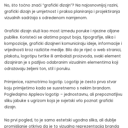
No, što točno znači “grafički dizajn”? Na najosnovnijoj razini,
grafički dizajn je umjetnost i praksa planiranja i projektiranja
vizualnih sadržaja s određenom namjenom.
Grafički dizajn služi kao most između poruke i njezine ciljane
publike. Koristeći se alatima poput boja, tipografije, slika i
kompozicije, grafički dizajneri komuniciraju ideje, informacije i
vrijednosti kroz različite medije. Bilo da je riječ o web stranici,
plakatu, logotipu tvrtke ili ambalaži proizvoda, svaki element
dizajniran je s pažljivo odabranim vizualnim elementima koji
odražavaju željeni ton, stil i poruku.
Primjerice, razmotrimo logotip. Logotip je često prva stvar
koju primijetimo kada se susretnemo s nekim brandom.
Pogledajmo Appleov logotip – jednostavnu, ali prepoznatljivu
sliku jabuke s ugrizom koja je svjetski vrlo poznat grafički
dizajn.
Na prvi pogled, to je samo estetski ugodna slika, ali dublje
promišljanje otkriva da je to vizualna reprezentacija branda