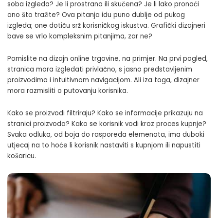
soba izgleda? Je li prostrana ili skučena? Je li lako pronaći
ono što tražite? Ova pitanja idu puno dublje od pukog
izgleda; one dotiču srž korisničkog iskustva. Grafički dizajneri
bave se vrlo kompleksnim pitanjima, zar ne?
Pomislite na dizajn online trgovine, na primjer. Na prvi pogled,
stranica mora izgledati privlačno, s jasno predstavljenim
proizvodima i intuitivnom navigacijom. Ali iza toga, dizajner
mora razmisliti o putovanju korisnika.
Kako se proizvodi filtriraju? Kako se informacije prikazuju na
stranici proizvoda? Kako se korisnik vodi kroz proces kupnje?
Svaka odluka, od boja do rasporeda elemenata, ima duboki
utjecaj na to hoće li korisnik nastaviti s kupnjom ili napustiti
košaricu.