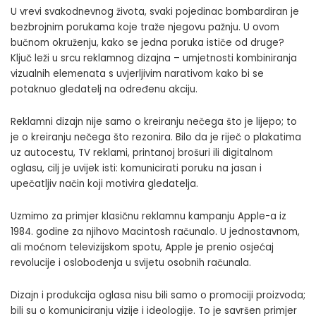
U vrevi svakodnevnog života, svaki pojedinac bombardiran je
bezbrojnim porukama koje traže njegovu pažnju. U ovom
bučnom okruženju, kako se jedna poruka ističe od druge?
Ključ leži u srcu reklamnog dizajna – umjetnosti kombiniranja
vizualnih elemenata s uvjerljivim narativom kako bi se
potaknuo gledatelj na određenu akciju.
Reklamni dizajn nije samo o kreiranju nečega što je lijepo; to
je o kreiranju nečega što rezonira. Bilo da je riječ o plakatima
uz autocestu, TV reklami, printanoj brošuri ili digitalnom
oglasu, cilj je uvijek isti: komunicirati poruku na jasan i
upečatljiv način koji motivira gledatelja.
Uzmimo za primjer klasičnu reklamnu kampanju Apple-a iz
1984. godine za njihovo Macintosh računalo. U jednostavnom,
ali moćnom televizijskom spotu, Apple je prenio osjećaj
revolucije i oslobođenja u svijetu osobnih računala.
Dizajn i produkcija oglasa nisu bili samo o promociji proizvoda;
bili su o komuniciranju vizije i ideologije. To je savršen primjer