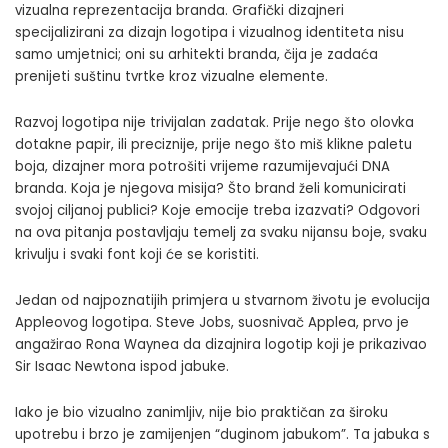
vizualna reprezentacija branda. Grafički dizajneri
specijalizirani za dizajn logotipa i vizualnog identiteta nisu
samo umjetnici; oni su arhitekti branda, čija je zadaća
prenijeti suštinu tvrtke kroz vizualne elemente.
Razvoj logotipa nije trivijalan zadatak. Prije nego što olovka
dotakne papir, ili preciznije, prije nego što miš klikne paletu
boja, dizajner mora potrošiti vrijeme razumijevajući DNA
branda. Koja je njegova misija? Što brand želi komunicirati
svojoj ciljanoj publici? Koje emocije treba izazvati? Odgovori
na ova pitanja postavljaju temelj za svaku nijansu boje, svaku
krivulju i svaki font koji će se koristiti.
Jedan od najpoznatijih primjera u stvarnom životu je evolucija
Appleovog logotipa. Steve Jobs, suosnivač Applea, prvo je
angažirao Rona Waynea da dizajnira logotip koji je prikazivao
Sir Isaac Newtona ispod jabuke.
Iako je bio vizualno zanimljiv, nije bio praktičan za široku
upotrebu i brzo je zamijenjen “duginom jabukom”. Ta jabuka s