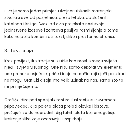
Ovo je samo jedan primjer. Dizajneri tiskanih materijala
stvaraju sve: od posjetnica, preko letaka, do složenih
kataloga i knjiga. Svaki od ovih projekata nosi svoje
jedinstvene izazove i zahtjeva pažljivo razmišljanje o tome
kako najbolje kombinirati tekst, slike i prostor na stranici.
3. Ilustracija
Kroz povijest, ilustracije su služile kao most između svijeta
riječi i svijeta vizualnog. One nisu samo dekorativni elementi;
one prenose osjećaje, priče i ideje na način koji riječi ponekad
ne mogu. Grafički dizajn ima velik učinak na nas, samo što to
ne primjećujemo.
Grafički dizajneri specijalizirani za ilustraciju su suvremeni
pripovjedači, čija paleta alata prelazi olovke i kistove,
pružajući se do naprednih digitalnih alata koji omogućuju
kreiranje slika koje očaravaju i inspiriraju.