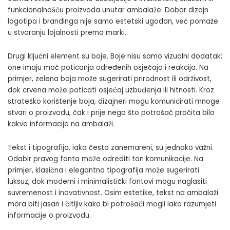
funkcionalnošću proizvoda unutar ambalaže. Dobar dizajn
logotipa i brandinga nije samo estetski ugodan, već pomaže
u stvaranju lojalnosti prema marki.
Drugi ključni element su boje. Boje nisu samo vizualni dodatak;
one imaju moć poticanja određenih osjećaja i reakcija. Na
primjer, zelena boja može sugerirati prirodnost ili održivost,
dok crvena može poticati osjećaj uzbuđenja ili hitnosti. Kroz
strateško korištenje boja, dizajneri mogu komunicirati mnoge
stvari o proizvodu, čak i prije nego što potrošač pročita bilo
kakve informacije na ambalaži.
Tekst i tipografija, iako često zanemareni, su jednako važni.
Odabir pravog fonta može odrediti ton komunikacije. Na
primjer, klasična i elegantna tipografija može sugerirati
luksuz, dok moderni i minimalistički fontovi mogu naglasiti
suvremenost i inovativnost. Osim estetike, tekst na ambalaži
mora biti jasan i čitljiv kako bi potrošači mogli lako razumjeti
informacije o proizvodu.