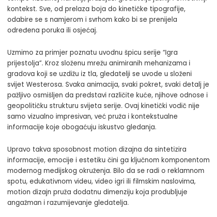
kontekst. Sve, od prelaza boja do kinetičke tipografije,
odabire se s namjerom i svrhom kako bi se prenijela
određena poruka ili osjećaj.
Uzmimo za primjer poznatu uvodnu špicu serije “Igra
prijestolja”. Kroz složenu mrežu animiranih mehanizama i
gradova koji se uzdižu iz tla, gledatelji se uvode u složeni
svijet Westerosa. Svaka animacija, svaki pokret, svaki detalj je
pažljivo osmišljen da predstavi različite kuće, njihove odnose i
geopolitičku strukturu svijeta serije. Ovaj kinetički vodič nije
samo vizualno impresivan, već pruža i kontekstualne
informacije koje obogaćuju iskustvo gledanja.
Upravo takva sposobnost motion dizajna da sintetizira
informacije, emocije i estetiku čini ga ključnom komponentom
modernog medijskog okruženja. Bilo da se radi o reklamnom
spotu, edukativnom videu, video igri ili filmskim naslovima,
motion dizajn pruža dodatnu dimenziju koja produbljuje
angažman i razumijevanje gledatelja.