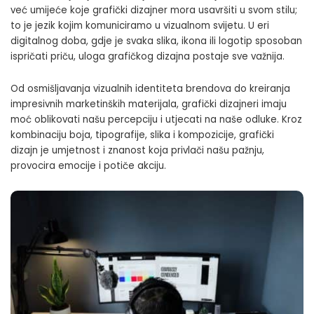
već umijeće koje grafički dizajner mora usavršiti u svom stilu;
to je jezik kojim komuniciramo u vizualnom svijetu. U eri
digitalnog doba, gdje je svaka slika, ikona ili logotip sposoban
ispričati priču, uloga grafičkog dizajna postaje sve važnija.
Od osmišljavanja vizualnih identiteta brendova do kreiranja
impresivnih marketinških materijala, grafički dizajneri imaju
moć oblikovati našu percepciju i utjecati na naše odluke. Kroz
kombinaciju boja, tipografije, slika i kompozicije, grafički
dizajn je umjetnost i znanost koja privlači našu pažnju,
provocira emocije i potiče akciju.