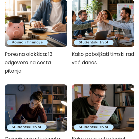
Posao i financije
Studentski život
Porezna olakšica: 13
Kako poboljšati timski rad
odgovora na česta
već danas
pitanja
Studentski život
Studentski život
Ocjenjivanje studenata:
Kako provjeriti plagijat