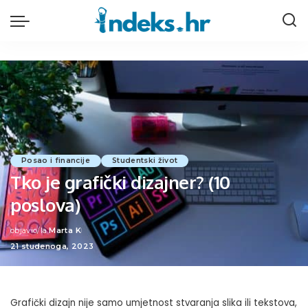
Posao i financije
Studentski život
Tko je grafički dizajner? (10
poslova)
objavio/la
Marta K
Posted
21 studenoga, 2023
by
Grafički dizajn nije samo umjetnost stvaranja slika ili tekstova,