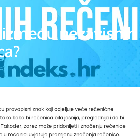
 između nezavisnih 
ca?
ku pravopisni znak koji odjeljuje veće rečenične
tako kako bi rečenica bila jasnija, preglednija i da bi
 Također, zarez može pridonijeti i značenju rečenice
e u rečenici uvjetuje promjenu značenja rečenice.