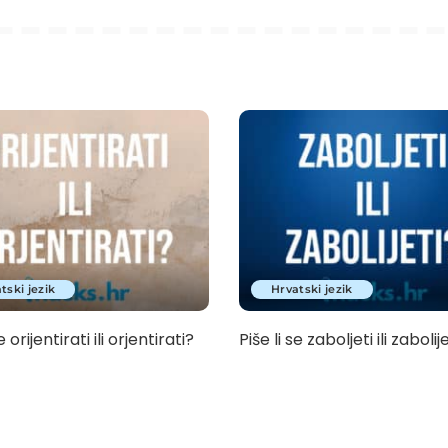
tski jezik
Hrvatski jezik
e orijentirati ili orjentirati?
Piše li se zaboljeti ili zabolij