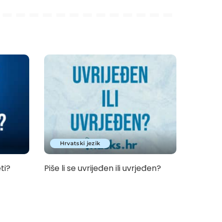
Hrvatski jezik
eti?
Piše li se uvrijeđen ili uvrjeđen?