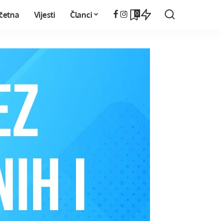
0
četna
Vijesti
Članci