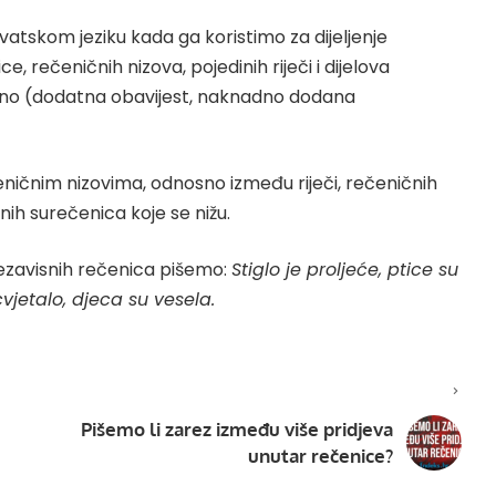
vatskom jeziku kada ga koristimo za dijeljenje
ce, rečeničnih nizova, pojedinih riječi i dijelova
edno (dodatna obavijest, naknadno dodana
ničnim nizovima, odnosno između riječi, rečeničnih
snih surečenica koje se nižu.
nezavisnih rečenica pišemo:
Stiglo je proljeće, ptice su
cvjetalo, djeca su vesela.
Pišemo li zarez između više pridjeva
unutar rečenice?