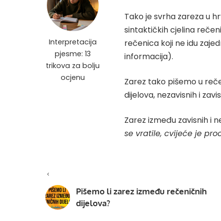
Tako je svrha zareza u hr
sintaktičkih cjelina rečeni
Interpretacija
rečenica koji ne idu zaj
pjesme: 13
informacija).
trikova za bolju
ocjenu
Zarez tako pišemo u reče
dijelova, nezavisnih i zavi
Zarez između zavisnih i 
se vratile, cvijeće je pro
Pišemo li zarez između rečeničnih
dijelova?