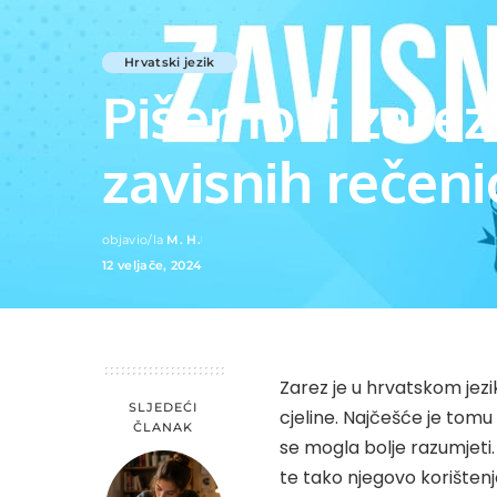
Hrvatski jezik
Pišemo li zarez
zavisnih rečeni
objavio/la
M. H.
Posted
12 veljače, 2024
by
Zarez je u hrvatskom jezi
SLJEDEĆI
cjeline. Najčešće je tomu 
ČLANAK
se mogla bolje razumjeti.
te tako njegovo korištenj