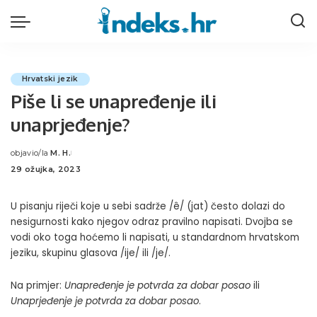
Hrvatski jezik
Piše li se unapređenje ili
unaprjeđenje?
objavio/la
M. H.
Posted
29 ožujka, 2023
by
U pisanju riječi koje u sebi sadrže /ê/ (jat) često dolazi do
nesigurnosti kako njegov odraz pravilno napisati. Dvojba se
vodi oko toga hoćemo li napisati, u standardnom hrvatskom
jeziku, skupinu glasova /ije/ ili /je/.
Na primjer:
Unapređenje je potvrda za dobar posao
ili
Unaprjeđenje je potvrda za dobar posao
.