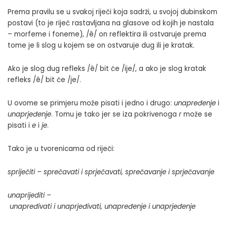
Prema pravilu se u svakoj riječi koja sadrži, u svojoj dubinskom
postavi (to je riječ rastavljana na glasove od kojih je nastala
– morfeme i foneme), /ê/ on reflektira ili ostvaruje prema
tome je li slog u kojem se on ostvaruje dug ili je kratak.
Ako je slog dug refleks /ê/ bit će /ije/, a ako je slog kratak
refleks /ê/ bit će /je/.
U ovome se primjeru može pisati i jedno i drugo:
unapređenje
i
unaprjeđenje
. Tomu je tako jer se iza pokrivenoga
r
može se
pisati i
e
i
je
.
Tako je u tvorenicama od riječi:
spriječiti – sprečavati i sprječavati, sprečavanje i sprječavanje
unaprijediti –
unapređivati i unaprjeđivati, unapređenje i unaprjeđenje