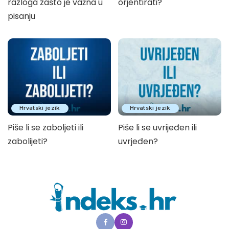
razloga zašto je važna u
orjentirati?
pisanju
Hrvatski jezik
Hrvatski jezik
Piše li se zaboljeti ili
Piše li se uvrijeđen ili
zabolijeti?
uvrjeđen?