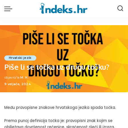
Hrvatski jezik
Piše li se točka uz drugu točku?
objavio/la
M. H.
Posted
9 veljače, 2024
by
Među pravopisne znakove hrvatskoga jezika spada točka.
Prema punoj definicija točka je: pravopisni znak kojim se
obilježava dovršenost rečenice, skraćenost riječi ili izraza,