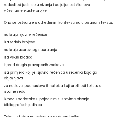
redoslijed jedinice u nizanju i odijeljenost članova
višeznamenkaste brojke.
Ona se ostvaruje u određenim kontekstima u pisanom tekstu:
na kraju izjavne rečenice
iza rednih brojeva
na kraju uspravnog nabrajanja
iza većih kratica
ispred drugih pravopisnih znakova
iza primjera koji je izjavna rečenica u rečenici koja ga
objašnjava
za naslova, podnaslova ili natpisa koji prethodi tekstu u
istome redu
između podataka u pojedinim sustavima pisanja
bibliografskih jedinica
Tako se točka ne ostvaruje uz drugu točku.