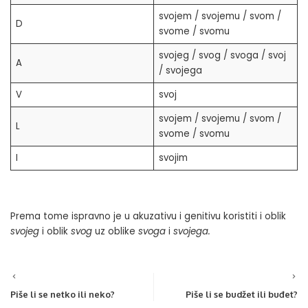
svojem / svojemu / svom /
D
svome / svomu
svojeg / svog / svoga / svoj
A
/ svojega
V
svoj
svojem / svojemu / svom /
L
svome / svomu
I
svojim
Prema tome ispravno je u akuzativu i genitivu koristiti i oblik
svojeg
i oblik
svog
uz oblike
svoga
i
svojega.
Piše li se netko ili neko?
Piše li se budžet ili buđet?