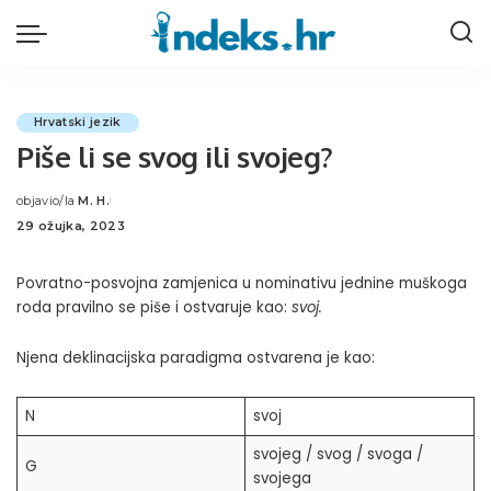
Hrvatski jezik
Piše li se svog ili svojeg?
objavio/la
M. H.
Posted
29 ožujka, 2023
by
Povratno-posvojna zamjenica u nominativu jednine muškoga
roda pravilno se piše i ostvaruje kao:
svoj.
Njena deklinacijska paradigma ostvarena je kao:
N
svoj
svojeg / svog / svoga /
G
svojega