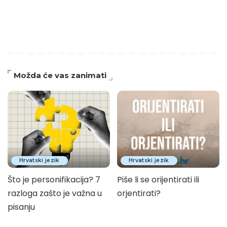
Možda će vas zanimati
Hrvatski jezik
Hrvatski jezik
Što je personifikacija? 7
Piše li se orijentirati ili
razloga zašto je važna u
orjentirati?
pisanju