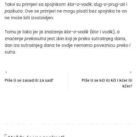
Takvi su primjeri sa spojnikom:
klor-o-vodik
,
dug-o-prug-aš
i
pazikuća
. Ove se primjeri ne mogu pisati bez spojnika te on
ne može biti izostavljen.
Tomu je tako jer je značenje
klor-o-vodik
(klor i vodik), a
značenje
prekosutra
jest dan koji je preko sutrašnjeg dana,
dan iza sutrašnjeg dana te ovdje nemamo poveznicu:
preko i
sutra.
Piše li se zasad ili za sad?
Piše li se kći ili kči i kćer ili
kčer?