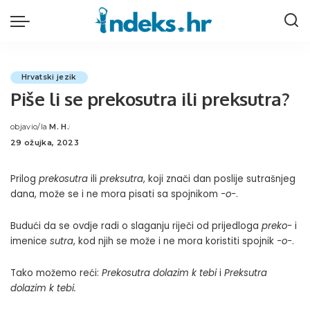
Hrvatski jezik
Piše li se prekosutra ili preksutra?
objavio/la
M. H.
Posted
29 ožujka, 2023
by
Prilog
prekosutra
ili
preksutra
, koji znači dan poslije sutrašnjeg
dana, može se i ne mora pisati sa spojnikom
-o-
.
Budući da se ovdje radi o slaganju riječi od prijedloga
preko-
i
imenice
sutra
, kod njih se može i ne mora koristiti spojnik
-o-
.
Tako možemo reći:
Prekosutra dolazim k tebi
i
Preksutra
dolazim k tebi.