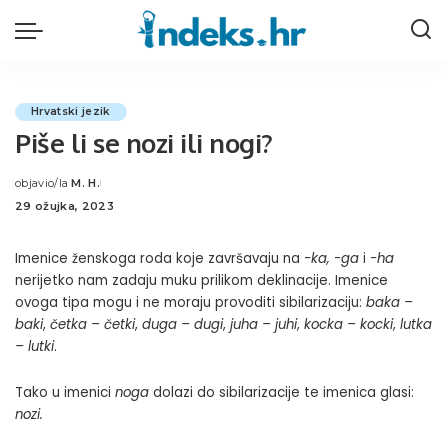
Hrvatski jezik
Piše li se nozi ili nogi?
objavio/la
M. H.
Posted
29 ožujka, 2023
by
Imenice ženskoga roda koje završavaju na
-ka, -ga
i
-ha
nerijetko nam zadaju muku prilikom deklinacije. Imenice
ovoga tipa mogu i ne moraju provoditi sibilarizaciju:
baka –
baki
,
četka – četki
,
duga – dugi
,
juha – juhi
,
kocka – kocki
,
lutka
– lutki
.
Tako u imenici
noga
dolazi do sibilarizacije te imenica glasi:
nozi.