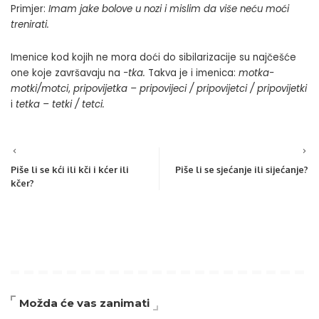
Primjer:
Imam jake bolove u nozi i mislim da više neću moći
trenirati.
Imenice kod kojih ne mora doći do sibilarizacije su najčešće
one koje završavaju na
-tka.
Takva je i imenica:
motka-
motki/motci
,
pripovijetka – pripovijeci / pripovijetci / pripovijetki
i
tetka – tetki / tetci.
Piše li se kći ili kči i kćer ili
Piše li se sjećanje ili sijećanje?
kčer?
Možda će vas zanimati