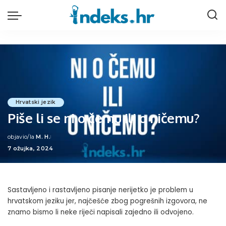
Hrvatski jezik
Piše li se ni o čemu ili o ničemu?
objavio/la
M. H.
Posted
7 ožujka, 2024
by
Sastavljeno i rastavljeno pisanje nerijetko je problem u
hrvatskom jeziku jer, najčešće zbog pogrešnih izgovora, ne
znamo bismo li neke riječi napisali zajedno ili odvojeno.