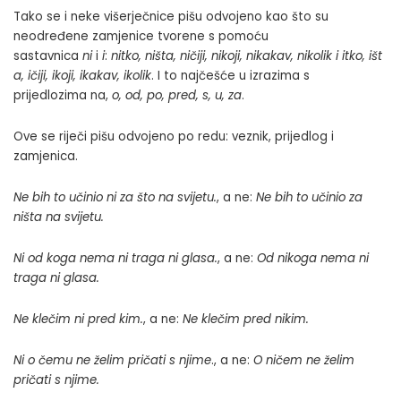
Tako se i neke višerječnice pišu odvojeno kao što su
neodređene zamjenice tvorene s pomoću
sastavnica
ni
i
i
:
nitko, ništa, ničiji, nikoji, nikakav, nikolik i itko, išt
a, ičiji, ikoji, ikakav, ikolik
. I to najčešće u izrazima s
prijedlozima na,
o, od, po, pred, s, u, za
.
Ove se riječi pišu odvojeno po redu: veznik, prijedlog i
zamjenica.
Ne bih to učinio ni za što na svijetu.
, a ne:
Ne bih to učinio za
ništa na svijetu.
Ni od koga nema ni traga ni glasa.
, a ne:
Od nikoga nema ni
traga ni glasa.
Ne klečim ni pred kim.
, a ne:
Ne klečim pred nikim.
Ni o čemu ne želim pričati s njime
., a ne:
O ničem ne želim
pričati s njime.