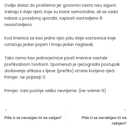
Ovdje dolazi do problema jer govornici često nisu sigurni
trebaju li dvije riječi, koje su inače samostalne, ali se sada
nalaze u posebnoj uporabi, napisati sastavljeno ili
nesastavljeno.
Kod imenica se kao jedna riječ pišu dvije sastavnice koje
označuju jedan pojam i imaju jedan naglasak.
Tako ćemo kao jednorječnice pisati imenice nastale
prefiksalnom tvorbom. Spomenuti je rječogradni postupak
dodavanja afikasa s lijeve (prefiks) strane korijena riječi.
Primjer:
ne-prijatelj-0
.
Primjer: Vani počinje veliko nevrijeme. (ne-vrěme-0)
Piše li se nevaljan ili ne valjan?
Piše li se nerabljen ili ne
rabljen?