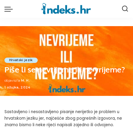
Hrvatski jezik
Piše li se nevrijeme ili ne vrijeme?
objavio/la
M. H.
Posted
1 ožujka, 2024
by
Sastavljeno i nesastavljeno pisanje nerijetko je problem u
hrvatskom jeziku jer, najčešće zbog pogrešnih izgovora, ne
znamo bismo li neke riječi napisali zajedno ili odvojeno.