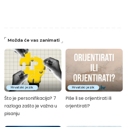
Možda će vas zanimati
Hrvatski jezik
Hrvatski jezik
Što je personifikacija? 7
Piše li se orijentirati ili
razloga zašto je važna u
orjentirati?
pisanju