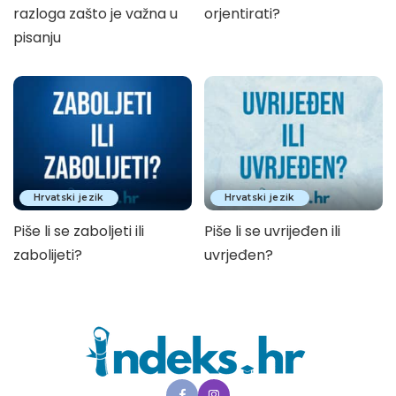
razloga zašto je važna u
orjentirati?
pisanju
Hrvatski jezik
Hrvatski jezik
Piše li se zaboljeti ili
Piše li se uvrijeđen ili
zabolijeti?
uvrjeđen?