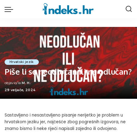
Hrvatski jezik
Piše li se neodlučan ili ne odlučan?
objavio/la
M. H.
Posted
29 veljače, 2024
by
Sastavljeno i nesastavljeno pisanje nerijetko je problem u
hrvatskom jeziku jer, najčešće zbog pogrešnih izgovora, ne
znamo bismo li neke riječi napisali zajedno ili odvojeno.