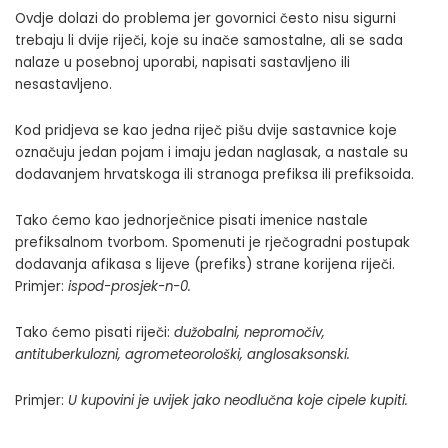
Ovdje dolazi do problema jer govornici često nisu sigurni
trebaju li dvije riječi, koje su inače samostalne, ali se sada
nalaze u posebnoj uporabi, napisati sastavljeno ili
nesastavljeno.
Kod pridjeva se kao jedna riječ pišu dvije sastavnice koje
označuju jedan pojam i imaju jedan naglasak, a nastale su
dodavanjem hrvatskoga ili stranoga prefiksa ili prefiksoida.
Tako ćemo kao jednorječnice pisati imenice nastale
prefiksalnom tvorbom. Spomenuti je rječogradni postupak
dodavanja afikasa s lijeve (prefiks) strane korijena riječi.
Primjer:
ispod-prosjek-n-0
.
Tako ćemo pisati riječi:
dužobalni, nepromočiv,
antituberkulozni, agrometeorološki
,
anglosaksonski.
Primjer:
U kupovini je uvijek jako neodlučna koje cipele kupiti.