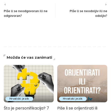
Piše li se neodgovoran ili ne
Piše li se neodoljiv ili ne
odgovoran?
odoljiv?
Možda će vas zanimati
Hrvatski jezik
Hrvatski jezik
Što je personifikacija? 7
Piše li se orijentirati ili